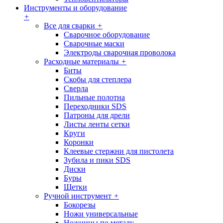
Инструменты и оборудование
+
Все для сварки
+
Сварочное оборудование
Сварочные маски
Электроды сварочная проволока
Расходные материалы
+
Биты
Скобы для степлера
Сверла
Пильные полотна
Переходники SDS
Патроны для дрели
Листы ленты сетки
Круги
Коронки
Клеевые стержни для пистолета
Зубила и пики SDS
Диски
Буры
Щетки
Ручной инструмент
+
Бокорезы
Ножи универсальные
Ножницы по металу