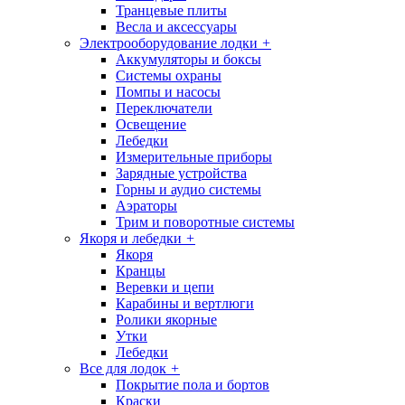
Транцевые плиты
Весла и аксессуары
Электрооборудование лодки
+
Аккумуляторы и боксы
Системы охраны
Помпы и насосы
Переключатели
Освещение
Лебедки
Измерительные приборы
Зарядные устройства
Горны и аудио системы
Аэраторы
Трим и поворотные системы
Якоря и лебедки
+
Якоря
Кранцы
Веревки и цепи
Карабины и вертлюги
Ролики якорные
Утки
Лебедки
Все для лодок
+
Покрытие пола и бортов
Краски