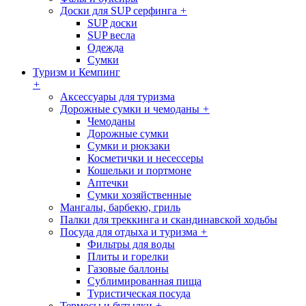
Доски для SUP серфинга
+
SUP доски
SUP весла
Одежда
Сумки
Туризм и Кемпинг
+
Аксессуары для туризма
Дорожные сумки и чемоданы
+
Чемоданы
Дорожные сумки
Сумки и рюкзаки
Косметички и несессеры
Кошельки и портмоне
Аптечки
Сумки хозяйственные
Мангалы, барбекю, гриль
Палки для треккинга и скандинавской ходьбы
Посуда для отдыха и туризма
+
Фильтры для воды
Плиты и горелки
Газовые баллоны
Сублимированная пища
Туристическая посуда
Термосы и бутылки
+