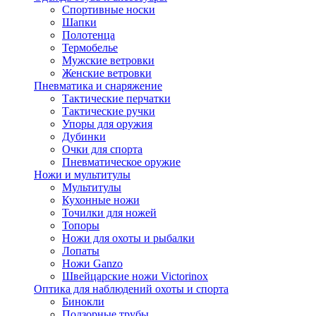
Спортивные носки
Шапки
Полотенца
Термобелье
Мужские ветровки
Женские ветровки
Пневматика и снаряжение
Тактические перчатки
Тактические ручки
Упоры для оружия
Дубинки
Очки для спорта
Пневматическое оружие
Ножи и мультитулы
Мультитулы
Кухонные ножи
Точилки для ножей
Топоры
Ножи для охоты и рыбалки
Лопаты
Ножи Ganzo
Швейцарские ножи Victorinox
Оптика для наблюдений охоты и спорта
Бинокли
Подзорные трубы