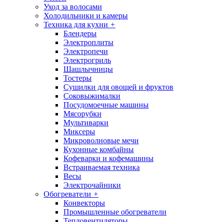
Уход за волосами
Холодильники и камеры
Техника для кухни
+
Блендеры
Электроплиты
Электропечи
Электрогриль
Шашлычницы
Тостеры
Сушилки для овощей и фруктов
Соковыжималки
Посудомоечные машины
Мясорубки
Мультиварки
Миксеры
Микроволновые мечи
Кухонные комбайны
Кофеварки и кофемашины
Встраиваемая техника
Весы
Электрочайники
Обогреватели
+
Конвекторы
Промышленные обогреватели
Тепловентиляторы