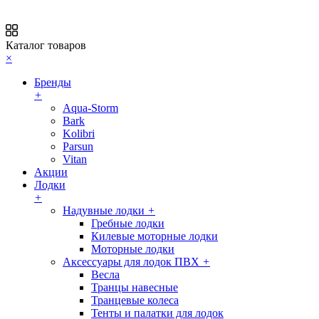
Каталог товаров
×
Бренды
+
Aqua-Storm
Bark
Kolibri
Parsun
Vitan
Акции
Лодки
+
Надувные лодки
+
Гребные лодки
Килевые моторные лодки
Моторные лодки
Аксессуары для лодок ПВХ
+
Весла
Транцы навесные
Транцевые колеса
Тенты и палатки для лодок