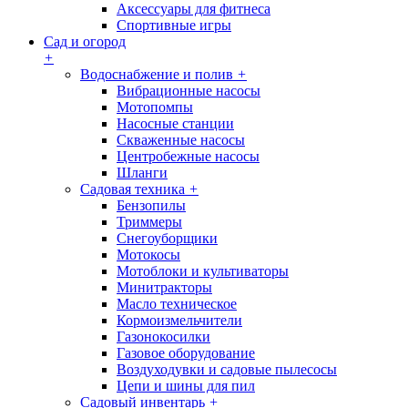
Аксессуары для фитнеса
Спортивные игры
Сад и огород
+
Водоснабжение и полив
+
Вибрационные насосы
Мотопомпы
Насосные станции
Скваженные насосы
Центробежные насосы
Шланги
Садовая техника
+
Бензопилы
Триммеры
Снегоуборщики
Мотокосы
Мотоблоки и культиваторы
Минитракторы
Масло техническое
Кормоизмельчители
Газонокосилки
Газовое оборудование
Воздуходувки и садовые пылесосы
Цепи и шины для пил
Садовый инвентарь
+