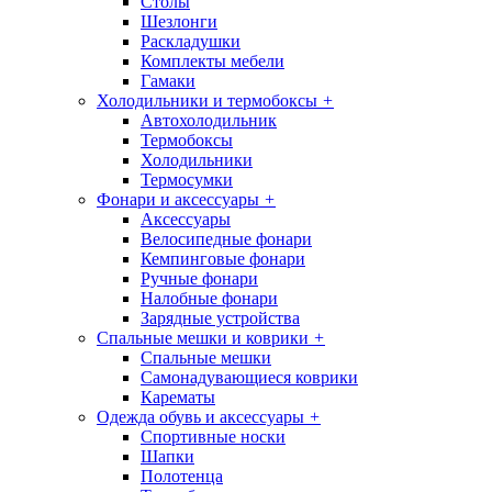
Столы
Шезлонги
Раскладушки
Комплекты мебели
Гамаки
Холодильники и термобоксы
+
Автохолодильник
Термобоксы
Холодильники
Термосумки
Фонари и аксессуары
+
Аксессуары
Велосипедные фонари
Кемпинговые фонари
Ручные фонари
Налобные фонари
Зарядные устройства
Спальные мешки и коврики
+
Спальные мешки
Самонадувающиеся коврики
Карематы
Одежда обувь и аксессуары
+
Спортивные носки
Шапки
Полотенца