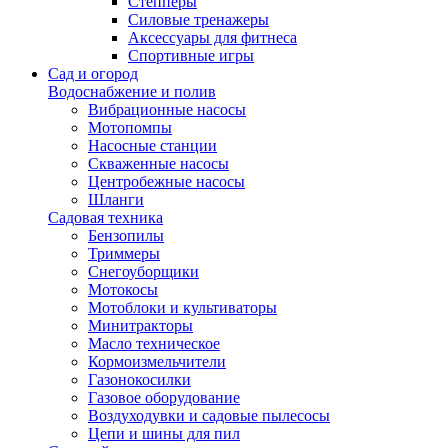
Степперы
Силовые тренажеры
Аксессуары для фитнеса
Спортивные игры
Сад и огород
Водоснабжение и полив
Вибрационные насосы
Мотопомпы
Насосные станции
Скваженные насосы
Центробежные насосы
Шланги
Садовая техника
Бензопилы
Триммеры
Снегоуборщики
Мотокосы
Мотоблоки и культиваторы
Минитракторы
Масло техническое
Кормоизмельчители
Газонокосилки
Газовое оборудование
Воздуходувки и садовые пылесосы
Цепи и шины для пил