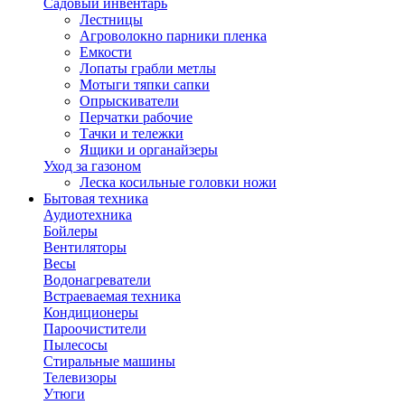
Садовый инвентарь
Лестницы
Агроволокно парники пленка
Емкости
Лопаты грабли метлы
Мотыги тяпки сапки
Опрыскиватели
Перчатки рабочие
Тачки и тележки
Ящики и органайзеры
Уход за газоном
Леска косильные головки ножи
Бытовая техника
Аудиотехника
Бойлеры
Вентиляторы
Весы
Водонагреватели
Встраеваемая техника
Кондиционеры
Пароочистители
Пылесосы
Стиральные машины
Телевизоры
Утюги