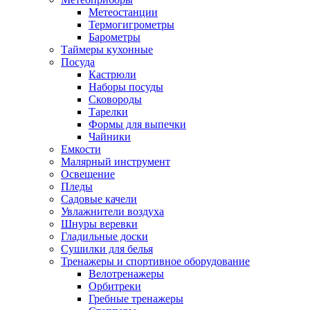
Метеостанции
Термогигрометры
Барометры
Таймеры кухонные
Посуда
Кастрюли
Наборы посуды
Сковороды
Тарелки
Формы для выпечки
Чайники
Емкости
Малярный инструмент
Освещение
Пледы
Садовые качели
Увлажнители воздуха
Шнуры веревки
Гладильные доски
Сушилки для белья
Тренажеры и спортивное оборудование
Велотренажеры
Орбитреки
Гребные тренажеры