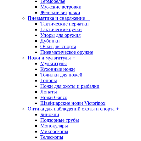
Термобелье
Мужские ветровки
Женские ветровки
Пневматика и снаряжение
+
Тактические перчатки
Тактические ручки
Упоры для оружия
Дубинки
Очки для спорта
Пневматическое оружие
Ножи и мультитулы
+
Мультитулы
Кухонные ножи
Точилки для ножей
Топоры
Ножи для охоты и рыбалки
Лопаты
Ножи Ganzo
Швейцарские ножи Victorinox
Оптика для наблюдений охоты и спорта
+
Бинокли
Подзорные трубы
Монокуляры
Микроскопы
Телескопы