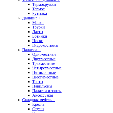
Термокружки
Термос
Бутылка
Дайвинг
+
Маски
Трубки
Ласты
Ботинки
Носки
Гидрокостюмы
Палатки
+
Одноместные
Двухместные
Трехместные
Четырехместные
Пятиместные
Шестиместные
Тенты
Павильоны
Палатки и зонты
Аксессуары
Складная мебель
+
Кресла
Стулья