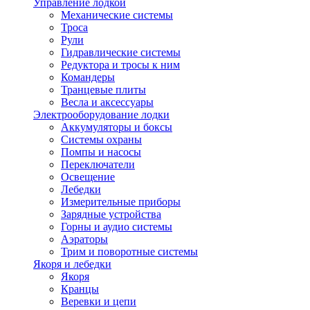
Управление лодкой
Механические системы
Троса
Рули
Гидравлические системы
Редуктора и тросы к ним
Командеры
Транцевые плиты
Весла и аксессуары
Электрооборудование лодки
Аккумуляторы и боксы
Системы охраны
Помпы и насосы
Переключатели
Освещение
Лебедки
Измерительные приборы
Зарядные устройства
Горны и аудио системы
Аэраторы
Трим и поворотные системы
Якоря и лебедки
Якоря
Кранцы
Веревки и цепи