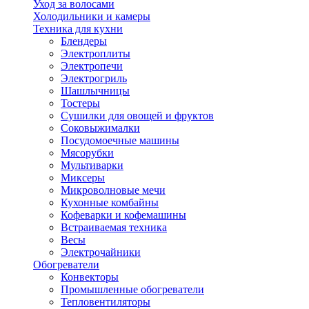
Уход за волосами
Холодильники и камеры
Техника для кухни
Блендеры
Электроплиты
Электропечи
Электрогриль
Шашлычницы
Тостеры
Сушилки для овощей и фруктов
Соковыжималки
Посудомоечные машины
Мясорубки
Мультиварки
Миксеры
Микроволновые мечи
Кухонные комбайны
Кофеварки и кофемашины
Встраиваемая техника
Весы
Электрочайники
Обогреватели
Конвекторы
Промышленные обогреватели
Тепловентиляторы