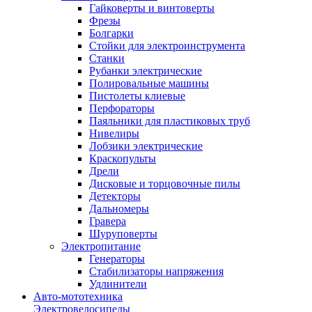
Гайковерты и винтоверты
Фрезы
Болгарки
Стойки для электроинструмента
Станки
Рубанки электрические
Полировальные машины
Пистолеты клиевые
Перфораторы
Паяльники для пластиковых труб
Нивелиры
Лобзики электрические
Краскопульты
Дрели
Дисковые и торцовочные пилы
Детекторы
Дальномеры
Гравера
Шуруповерты
Электропитание
Генераторы
Стабилизаторы напряжения
Удлинители
Авто-мототехника
Электровелосипеды