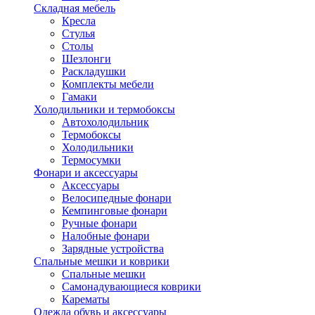
Складная мебель
Кресла
Стулья
Столы
Шезлонги
Раскладушки
Комплекты мебели
Гамаки
Холодильники и термобоксы
Автохолодильник
Термобоксы
Холодильники
Термосумки
Фонари и аксессуары
Аксессуары
Велосипедные фонари
Кемпинговые фонари
Ручные фонари
Налобные фонари
Зарядные устройства
Спальные мешки и коврики
Спальные мешки
Самонадувающиеся коврики
Карематы
Одежда обувь и аксессуары