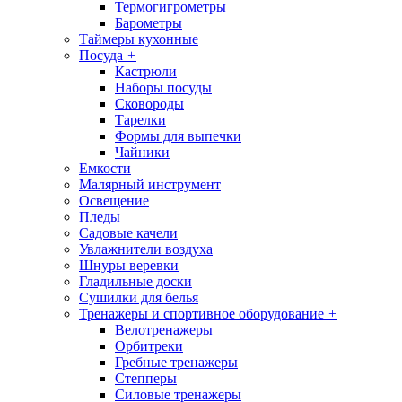
Термогигрометры
Барометры
Таймеры кухонные
Посуда
+
Кастрюли
Наборы посуды
Сковороды
Тарелки
Формы для выпечки
Чайники
Емкости
Малярный инструмент
Освещение
Пледы
Садовые качели
Увлажнители воздуха
Шнуры веревки
Гладильные доски
Сушилки для белья
Тренажеры и спортивное оборудование
+
Велотренажеры
Орбитреки
Гребные тренажеры
Степперы
Силовые тренажеры