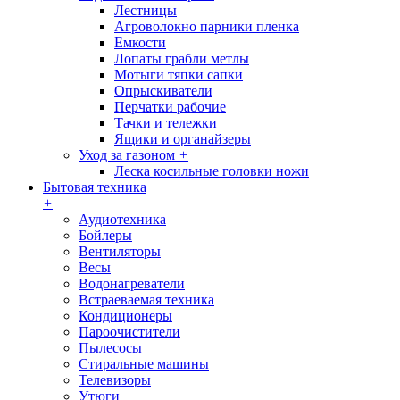
Лестницы
Агроволокно парники пленка
Емкости
Лопаты грабли метлы
Мотыги тяпки сапки
Опрыскиватели
Перчатки рабочие
Тачки и тележки
Ящики и органайзеры
Уход за газоном
+
Леска косильные головки ножи
Бытовая техника
+
Аудиотехника
Бойлеры
Вентиляторы
Весы
Водонагреватели
Встраеваемая техника
Кондиционеры
Пароочистители
Пылесосы
Стиральные машины
Телевизоры
Утюги