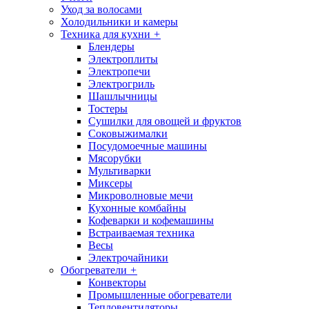
Уход за волосами
Холодильники и камеры
Техника для кухни
+
Блендеры
Электроплиты
Электропечи
Электрогриль
Шашлычницы
Тостеры
Сушилки для овощей и фруктов
Соковыжималки
Посудомоечные машины
Мясорубки
Мультиварки
Миксеры
Микроволновые мечи
Кухонные комбайны
Кофеварки и кофемашины
Встраиваемая техника
Весы
Электрочайники
Обогреватели
+
Конвекторы
Промышленные обогреватели
Тепловентиляторы