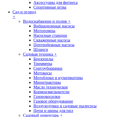
Аксессуары для фитнеса
Спортивные игры
Сад и огород
+
Водоснабжение и полив
+
Вибрационные насосы
Мотопомпы
Насосные станции
Скваженные насосы
Центробежные насосы
Шланги
Садовая техника
+
Бензопилы
Триммеры
Снегоуборщики
Мотокосы
Мотоблоки и культиваторы
Минитракторы
Масло техническое
Кормоизмельчители
Газонокосилки
Газовое оборудование
Воздуходувки и садовые пылесосы
Цепи и шины для пил
Садовый инвентарь
+