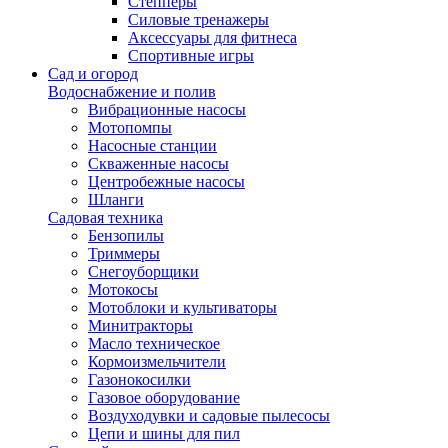
Степперы
Силовые тренажеры
Аксессуары для фитнеса
Спортивные игры
Сад и огород
Водоснабжение и полив
Вибрационные насосы
Мотопомпы
Насосные станции
Скваженные насосы
Центробежные насосы
Шланги
Садовая техника
Бензопилы
Триммеры
Снегоуборщики
Мотокосы
Мотоблоки и культиваторы
Минитракторы
Масло техническое
Кормоизмельчители
Газонокосилки
Газовое оборудование
Воздуходувки и садовые пылесосы
Цепи и шины для пил