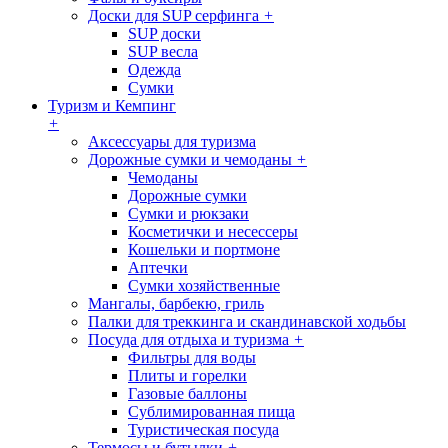
Доски для SUP серфинга
+
SUP доски
SUP весла
Одежда
Сумки
Туризм и Кемпинг
+
Аксессуары для туризма
Дорожные сумки и чемоданы
+
Чемоданы
Дорожные сумки
Сумки и рюкзаки
Косметички и несессеры
Кошельки и портмоне
Аптечки
Сумки хозяйственные
Мангалы, барбекю, гриль
Палки для треккинга и скандинавской ходьбы
Посуда для отдыха и туризма
+
Фильтры для воды
Плиты и горелки
Газовые баллоны
Сублимированная пища
Туристическая посуда
Термосы и бутылки
+