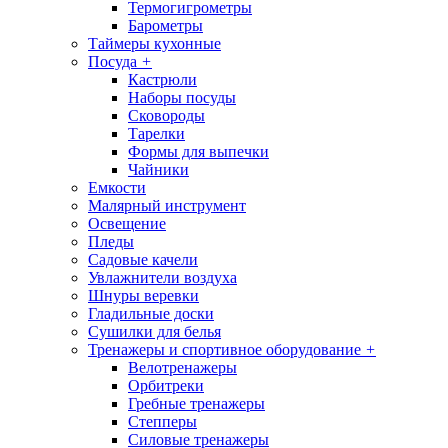
Термогигрометры
Барометры
Таймеры кухонные
Посуда
+
Кастрюли
Наборы посуды
Сковороды
Тарелки
Формы для выпечки
Чайники
Емкости
Малярный инструмент
Освещение
Пледы
Садовые качели
Увлажнители воздуха
Шнуры веревки
Гладильные доски
Сушилки для белья
Тренажеры и спортивное оборудование
+
Велотренажеры
Орбитреки
Гребные тренажеры
Степперы
Силовые тренажеры