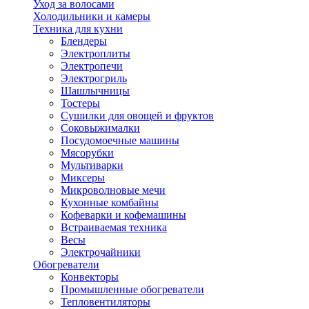
Уход за волосами
Холодильники и камеры
Техника для кухни
Блендеры
Электроплиты
Электропечи
Электрогриль
Шашлычницы
Тостеры
Сушилки для овощей и фруктов
Соковыжималки
Посудомоечные машины
Мясорубки
Мультиварки
Миксеры
Микроволновые мечи
Кухонные комбайны
Кофеварки и кофемашины
Встраиваемая техника
Весы
Электрочайники
Обогреватели
Конвекторы
Промышленные обогреватели
Тепловентиляторы