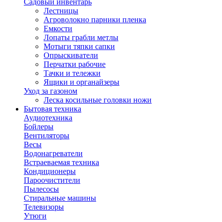
Садовый инвентарь
Лестницы
Агроволокно парники пленка
Емкости
Лопаты грабли метлы
Мотыги тяпки сапки
Опрыскиватели
Перчатки рабочие
Тачки и тележки
Ящики и органайзеры
Уход за газоном
Леска косильные головки ножи
Бытовая техника
Аудиотехника
Бойлеры
Вентиляторы
Весы
Водонагреватели
Встраеваемая техника
Кондиционеры
Пароочистители
Пылесосы
Стиральные машины
Телевизоры
Утюги