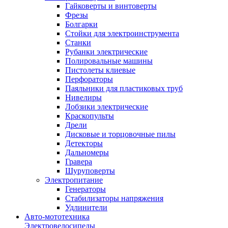
Гайковерты и винтоверты
Фрезы
Болгарки
Стойки для электроинструмента
Станки
Рубанки электрические
Полировальные машины
Пистолеты клиевые
Перфораторы
Паяльники для пластиковых труб
Нивелиры
Лобзики электрические
Краскопульты
Дрели
Дисковые и торцовочные пилы
Детекторы
Дальномеры
Гравера
Шуруповерты
Электропитание
Генераторы
Стабилизаторы напряжения
Удлинители
Авто-мототехника
Электровелосипеды