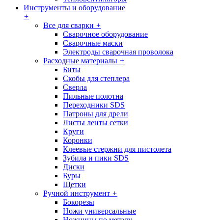
Инструменты и оборудование
+
Все для сварки
+
Сварочное оборудование
Сварочные маски
Электроды сварочная проволока
Расходные материалы
+
Биты
Скобы для степлера
Сверла
Пильные полотна
Переходники SDS
Патроны для дрели
Листы ленты сетки
Круги
Коронки
Клеевые стержни для пистолета
Зубила и пики SDS
Диски
Буры
Щетки
Ручной инструмент
+
Бокорезы
Ножи универсальные
Ножницы по металу