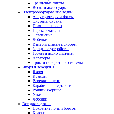
Транцевые плиты
Весла и аксессуары
Электрооборудование лодки
+
Аккумуляторы и боксы
Системы охраны
Помпы и насосы
Переключатели
Освещение
Лебедки
Измерительные приборы
Зарядные устройства
Горны и аудио системы
Аэраторы
Трим и поворотные системы
Якоря и лебедки
+
Якоря
Кранцы
Веревки и цепи
Карабины и вертлюги
Ролики якорные
Утки
Лебедки
Все для лодок
+
Покрытие пола и бортов
Краски