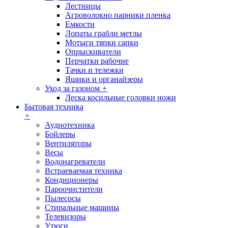
Лестницы
Агроволокно парники пленка
Емкости
Лопаты грабли метлы
Мотыги тяпки сапки
Опрыскиватели
Перчатки рабочие
Тачки и тележки
Ящики и органайзеры
Уход за газоном
+
Леска косильные головки ножи
Бытовая техника
+
Аудиотехника
Бойлеры
Вентиляторы
Весы
Водонагреватели
Встраеваемая техника
Кондиционеры
Пароочистители
Пылесосы
Стиральные машины
Телевизоры
Утюги