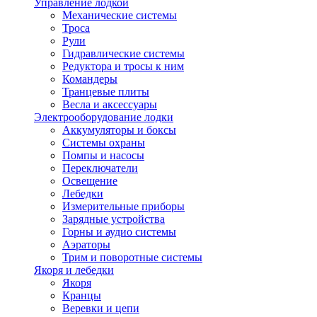
Управление лодкой
Механические системы
Троса
Рули
Гидравлические системы
Редуктора и тросы к ним
Командеры
Транцевые плиты
Весла и аксессуары
Электрооборудование лодки
Аккумуляторы и боксы
Системы охраны
Помпы и насосы
Переключатели
Освещение
Лебедки
Измерительные приборы
Зарядные устройства
Горны и аудио системы
Аэраторы
Трим и поворотные системы
Якоря и лебедки
Якоря
Кранцы
Веревки и цепи