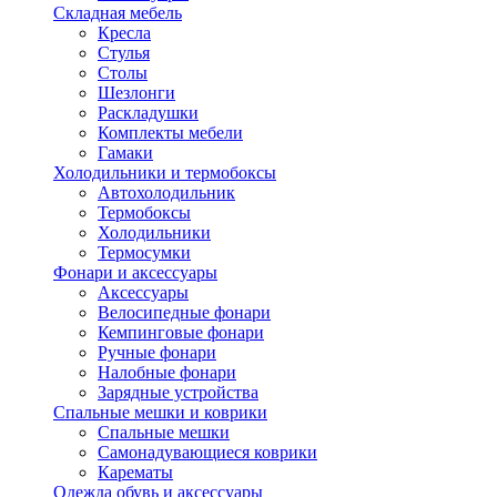
Складная мебель
Кресла
Стулья
Столы
Шезлонги
Раскладушки
Комплекты мебели
Гамаки
Холодильники и термобоксы
Автохолодильник
Термобоксы
Холодильники
Термосумки
Фонари и аксессуары
Аксессуары
Велосипедные фонари
Кемпинговые фонари
Ручные фонари
Налобные фонари
Зарядные устройства
Спальные мешки и коврики
Спальные мешки
Самонадувающиеся коврики
Карематы
Одежда обувь и аксессуары