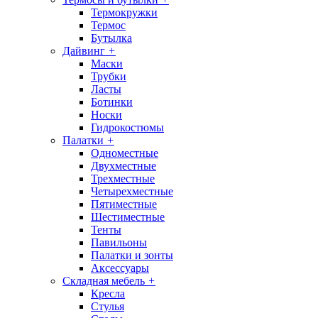
Термокружки
Термос
Бутылка
Дайвинг
+
Маски
Трубки
Ласты
Ботинки
Носки
Гидрокостюмы
Палатки
+
Одноместные
Двухместные
Трехместные
Четырехместные
Пятиместные
Шестиместные
Тенты
Павильоны
Палатки и зонты
Аксессуары
Складная мебель
+
Кресла
Стулья