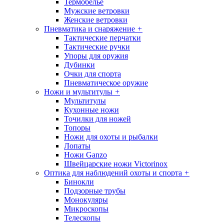
Термобелье
Мужские ветровки
Женские ветровки
Пневматика и снаряжение
+
Тактические перчатки
Тактические ручки
Упоры для оружия
Дубинки
Очки для спорта
Пневматическое оружие
Ножи и мультитулы
+
Мультитулы
Кухонные ножи
Точилки для ножей
Топоры
Ножи для охоты и рыбалки
Лопаты
Ножи Ganzo
Швейцарские ножи Victorinox
Оптика для наблюдений охоты и спорта
+
Бинокли
Подзорные трубы
Монокуляры
Микроскопы
Телескопы