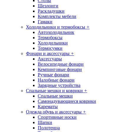
Столы
Шезлонги
Раскладушки
Комплекты мебели
Гамаки
Холодильники и термобоксы
+
Автохолодильник
Термобоксы
Холодильники
Термосумки
Фонари и аксессуары
+
Аксессуары
Велосипедные фонари
Кемпинговые фонари
Ручные фонари
Налобные фонари
Зарядные устройства
Спальные мешки и коврики
+
Спальные мешки
Самонадувающиеся коврики
Карематы
Одежда обувь и аксессуары
+
Спортивные носки
Шапки
Полотенца