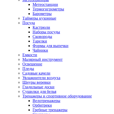
Метеостанции
Термогигрометры
Барометры
Таймеры кухонные
Посуда
Кастрюли
Наборы посуды
Сковороды
Тарелки
Формы для выпечки
Чайники
Емкости
Малярный инструмент
Освещение
Пледы
Садовые качели
Увлажнители воздуха
Шнуры веревки
Гладильные доски
Сушилки для белья
Тренажеры и спортивное оборудование
Велотренажеры
Орбитреки
Гребные тренажеры