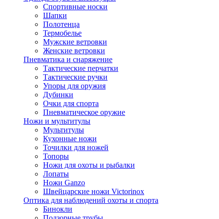
Спортивные носки
Шапки
Полотенца
Термобелье
Мужские ветровки
Женские ветровки
Пневматика и снаряжение
Тактические перчатки
Тактические ручки
Упоры для оружия
Дубинки
Очки для спорта
Пневматическое оружие
Ножи и мультитулы
Мультитулы
Кухонные ножи
Точилки для ножей
Топоры
Ножи для охоты и рыбалки
Лопаты
Ножи Ganzo
Швейцарские ножи Victorinox
Оптика для наблюдений охоты и спорта
Бинокли
Подзорные трубы