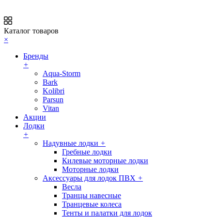
Каталог товаров
×
Бренды
+
Aqua-Storm
Bark
Kolibri
Parsun
Vitan
Акции
Лодки
+
Надувные лодки
+
Гребные лодки
Килевые моторные лодки
Моторные лодки
Аксессуары для лодок ПВХ
+
Весла
Транцы навесные
Транцевые колеса
Тенты и палатки для лодок