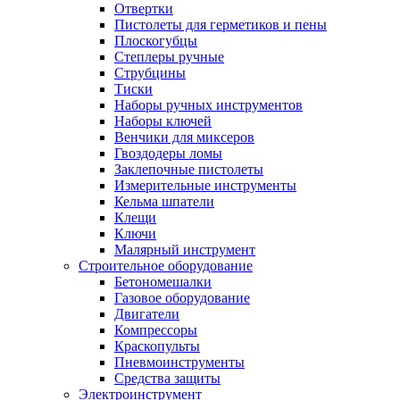
Отвертки
Пистолеты для герметиков и пены
Плоскогубцы
Степлеры ручные
Струбцины
Тиски
Наборы ручных инструментов
Наборы ключей
Венчики для миксеров
Гвоздодеры ломы
Заклепочные пистолеты
Измерительные инструменты
Кельма шпатели
Клещи
Ключи
Малярный инструмент
Строительное оборудование
Бетономешалки
Газовое оборудование
Двигатели
Компрессоры
Краскопульты
Пневмоинструменты
Средства защиты
Электроинструмент