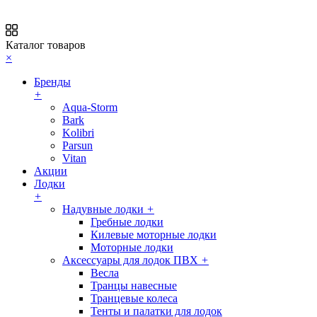
Каталог товаров
×
Бренды
+
Aqua-Storm
Bark
Kolibri
Parsun
Vitan
Акции
Лодки
+
Надувные лодки
+
Гребные лодки
Килевые моторные лодки
Моторные лодки
Аксессуары для лодок ПВХ
+
Весла
Транцы навесные
Транцевые колеса
Тенты и палатки для лодок