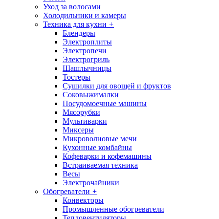
Уход за волосами
Холодильники и камеры
Техника для кухни
+
Блендеры
Электроплиты
Электропечи
Электрогриль
Шашлычницы
Тостеры
Сушилки для овощей и фруктов
Соковыжималки
Посудомоечные машины
Мясорубки
Мультиварки
Миксеры
Микроволновые мечи
Кухонные комбайны
Кофеварки и кофемашины
Встраиваемая техника
Весы
Электрочайники
Обогреватели
+
Конвекторы
Промышленные обогреватели
Тепловентиляторы