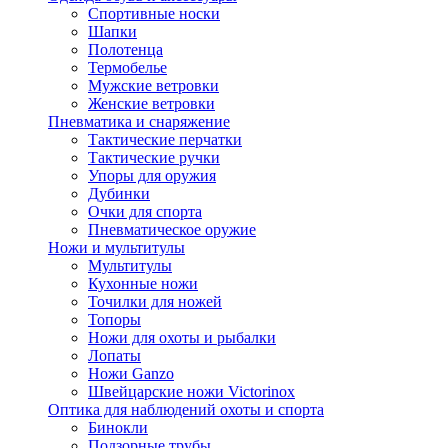
Спортивные носки
Шапки
Полотенца
Термобелье
Мужские ветровки
Женские ветровки
Пневматика и снаряжение
Тактические перчатки
Тактические ручки
Упоры для оружия
Дубинки
Очки для спорта
Пневматическое оружие
Ножи и мультитулы
Мультитулы
Кухонные ножи
Точилки для ножей
Топоры
Ножи для охоты и рыбалки
Лопаты
Ножи Ganzo
Швейцарские ножи Victorinox
Оптика для наблюдений охоты и спорта
Бинокли
Подзорные трубы