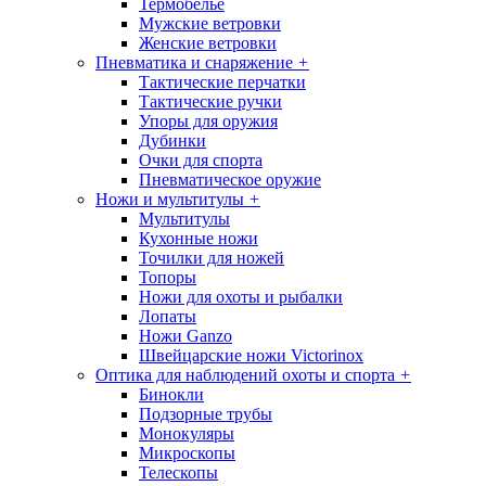
Термобелье
Мужские ветровки
Женские ветровки
Пневматика и снаряжение
+
Тактические перчатки
Тактические ручки
Упоры для оружия
Дубинки
Очки для спорта
Пневматическое оружие
Ножи и мультитулы
+
Мультитулы
Кухонные ножи
Точилки для ножей
Топоры
Ножи для охоты и рыбалки
Лопаты
Ножи Ganzo
Швейцарские ножи Victorinox
Оптика для наблюдений охоты и спорта
+
Бинокли
Подзорные трубы
Монокуляры
Микроскопы
Телескопы