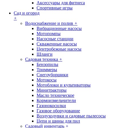
Аксессуары для фитнеса
Спортивные игры
Сад и огород
+
Водоснабжение и полив
+
Вибрационные насосы
Мотопомпы
Насосные станции
Скваженные насосы
Центробежные насосы
Шланги
Садовая техника
+
Бензопилы
Триммеры
Снегоуборщики
Мотокосы
Мотоблоки и культиваторы
Минитракторы
Масло техническое
Кормоизмельчители
Газонокосилки
Газовое оборудование
Воздуходувки и садовые пылесосы
Цепи и шины для пил
Садовый инвентарь
+