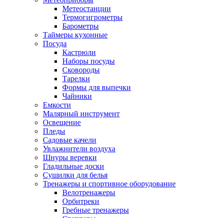
Метеостанции
Термогигрометры
Барометры
Таймеры кухонные
Посуда
Кастрюли
Наборы посуды
Сковороды
Тарелки
Формы для выпечки
Чайники
Емкости
Малярный инструмент
Освещение
Пледы
Садовые качели
Увлажнители воздуха
Шнуры веревки
Гладильные доски
Сушилки для белья
Тренажеры и спортивное оборудование
Велотренажеры
Орбитреки
Гребные тренажеры