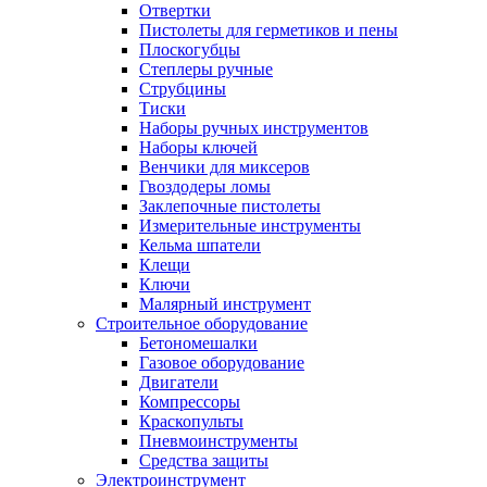
Отвертки
Пистолеты для герметиков и пены
Плоскогубцы
Степлеры ручные
Струбцины
Тиски
Наборы ручных инструментов
Наборы ключей
Венчики для миксеров
Гвоздодеры ломы
Заклепочные пистолеты
Измерительные инструменты
Кельма шпатели
Клещи
Ключи
Малярный инструмент
Строительное оборудование
Бетономешалки
Газовое оборудование
Двигатели
Компрессоры
Краскопульты
Пневмоинструменты
Средства защиты
Электроинструмент