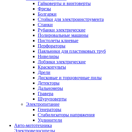
Гайковерты и винтоверты
Фрезы
Болгарки
Стойки для электроинструмента
Станки
Рубанки электрические
Полировальные машины
Пистолеты клиевые
Перфораторы
Паяльники для пластиковых труб
Нивелиры
Лобзики электрические
Краскопульты
Дрели
Дисковые и торцовочные пилы
Детекторы
Дальномеры
Гравера
Шуруповерты
Электропитание
Генераторы
Стабилизаторы напряжения
Удлинители
Авто-мототехника
Электровелосипеды