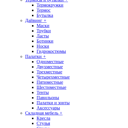
Термокружки
Термос
Бутылка
Дайвинг
+
Маски
Трубки
Ласты
Ботинки
Носки
Гидрокостюмы
Палатки
+
Одноместные
Двухместные
Трехместные
Четырехместные
Пятиместные
Шестиместные
Тенты
Павильоны
Палатки и зонты
Аксессуары
Складная мебель
+
Кресла
Стулья