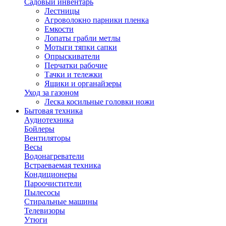
Садовый инвентарь
Лестницы
Агроволокно парники пленка
Емкости
Лопаты грабли метлы
Мотыги тяпки сапки
Опрыскиватели
Перчатки рабочие
Тачки и тележки
Ящики и органайзеры
Уход за газоном
Леска косильные головки ножи
Бытовая техника
Аудиотехника
Бойлеры
Вентиляторы
Весы
Водонагреватели
Встраеваемая техника
Кондиционеры
Пароочистители
Пылесосы
Стиральные машины
Телевизоры
Утюги