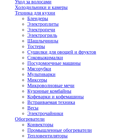
Уход за волосами
Холодильники и камеры
Техника для кухни
Блендеры
Электроплиты
Электропечи
Электрогриль
Шашлычницы
Тостеры
Сушилки для овощей и фруктов
Соковыжималки
Посудомоечные машины
Мясорубки
Мультиварки
Миксеры
Микроволновые мечи
Кухонные комбайны
Кофеварки и кофемашины
Встраиваемая техника
Весы
Электрочайники
Обогреватели
Конвекторы
Промышленные обогреватели
Тепловентиляторы