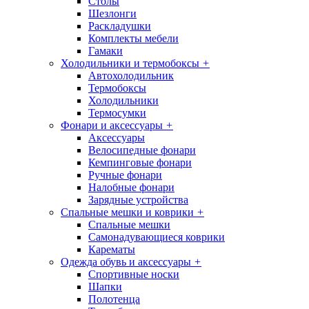
Столы
Шезлонги
Раскладушки
Комплекты мебели
Гамаки
Холодильники и термобоксы
+
Автохолодильник
Термобоксы
Холодильники
Термосумки
Фонари и аксессуары
+
Аксессуары
Велосипедные фонари
Кемпинговые фонари
Ручные фонари
Налобные фонари
Зарядные устройства
Спальные мешки и коврики
+
Спальные мешки
Самонадувающиеся коврики
Карематы
Одежда обувь и аксессуары
+
Спортивные носки
Шапки
Полотенца