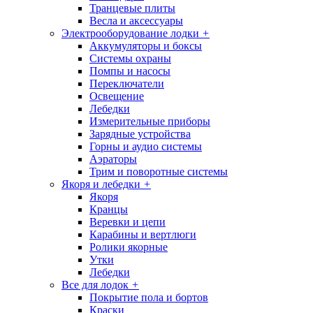
Транцевые плиты
Весла и аксессуары
Электрооборудование лодки
+
Аккумуляторы и боксы
Системы охраны
Помпы и насосы
Переключатели
Освещение
Лебедки
Измерительные приборы
Зарядные устройства
Горны и аудио системы
Аэраторы
Трим и поворотные системы
Якоря и лебедки
+
Якоря
Кранцы
Веревки и цепи
Карабины и вертлюги
Ролики якорные
Утки
Лебедки
Все для лодок
+
Покрытие пола и бортов
Краски