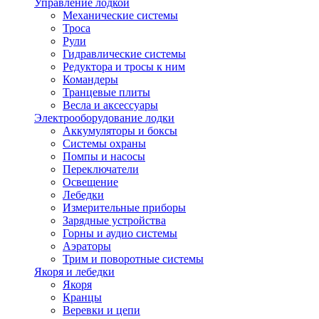
Управление лодкой
Механические системы
Троса
Рули
Гидравлические системы
Редуктора и тросы к ним
Командеры
Транцевые плиты
Весла и аксессуары
Электрооборудование лодки
Аккумуляторы и боксы
Системы охраны
Помпы и насосы
Переключатели
Освещение
Лебедки
Измерительные приборы
Зарядные устройства
Горны и аудио системы
Аэраторы
Трим и поворотные системы
Якоря и лебедки
Якоря
Кранцы
Веревки и цепи