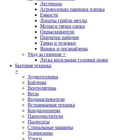
Лестницы
Агроволокно парники пленка
Емкости
Лопаты грабли метлы
Мотыги тяпки сапки
Опрыскиватели
Перчатки рабочие
Тачки и тележки
Ящики и органайзеры
Уход за газоном
+
Леска косильные головки ножи
Бытовая техника
+
Аудиотехника
Бойлеры
Вентиляторы
Весы
Водонагреватели
Встраеваемая техника
Кондиционеры
Пароочистители
Пылесосы
Стиральные машины
Телевизоры
Утюги