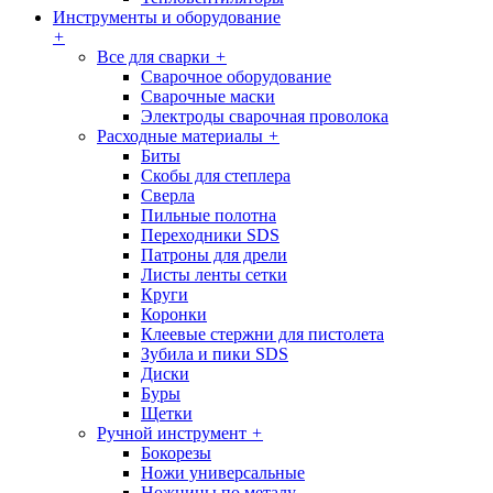
Инструменты и оборудование
+
Все для сварки
+
Сварочное оборудование
Сварочные маски
Электроды сварочная проволока
Расходные материалы
+
Биты
Скобы для степлера
Сверла
Пильные полотна
Переходники SDS
Патроны для дрели
Листы ленты сетки
Круги
Коронки
Клеевые стержни для пистолета
Зубила и пики SDS
Диски
Буры
Щетки
Ручной инструмент
+
Бокорезы
Ножи универсальные
Ножницы по металу