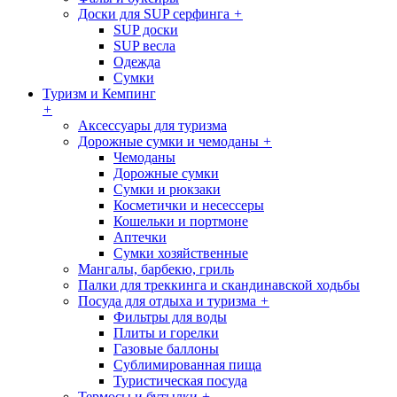
Доски для SUP серфинга
+
SUP доски
SUP весла
Одежда
Сумки
Туризм и Кемпинг
+
Аксессуары для туризма
Дорожные сумки и чемоданы
+
Чемоданы
Дорожные сумки
Сумки и рюкзаки
Косметички и несессеры
Кошельки и портмоне
Аптечки
Сумки хозяйственные
Мангалы, барбекю, гриль
Палки для треккинга и скандинавской ходьбы
Посуда для отдыха и туризма
+
Фильтры для воды
Плиты и горелки
Газовые баллоны
Сублимированная пища
Туристическая посуда
Термосы и бутылки
+