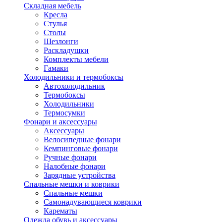
Складная мебель
Кресла
Стулья
Столы
Шезлонги
Раскладушки
Комплекты мебели
Гамаки
Холодильники и термобоксы
Автохолодильник
Термобоксы
Холодильники
Термосумки
Фонари и аксессуары
Аксессуары
Велосипедные фонари
Кемпинговые фонари
Ручные фонари
Налобные фонари
Зарядные устройства
Спальные мешки и коврики
Спальные мешки
Самонадувающиеся коврики
Карематы
Одежда обувь и аксессуары