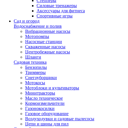
Степперы
Силовые тренажеры
Аксессуары для фитнеса
Спортивные игры
Сад и огород
Водоснабжение и полив
Вибрационные насосы
Мотопомпы
Насосные станции
Скваженные насосы
Центробежные насосы
Шланги
Садовая техника
Бензопилы
Триммеры
Снегоуборщики
Мотокосы
Мотоблоки и культиваторы
Минитракторы
Масло техническое
Кормоизмельчители
Газонокосилки
Газовое оборудование
Воздуходувки и садовые пылесосы
Цепи и шины для пил