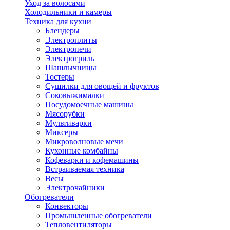
Уход за волосами
Холодильники и камеры
Техника для кухни
Блендеры
Электроплиты
Электропечи
Электрогриль
Шашлычницы
Тостеры
Сушилки для овощей и фруктов
Соковыжималки
Посудомоечные машины
Мясорубки
Мультиварки
Миксеры
Микроволновые мечи
Кухонные комбайны
Кофеварки и кофемашины
Встраиваемая техника
Весы
Электрочайники
Обогреватели
Конвекторы
Промышленные обогреватели
Тепловентиляторы