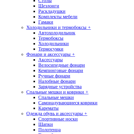
Столы
Шезлонги
Раскладушки
Комплекты мебели
Гамаки
Холодильники и термобоксы
+
Автохолодильник
Термобоксы
Холодильники
Термосумки
Фонари и аксессуары
+
Аксессуары
Велосипедные фонари
Кемпинговые фонари
Ручные фонари
Налобные фонари
Зарядные устройства
Спальные мешки и коврики
+
Спальные мешки
Самонадувающиеся коврики
Карематы
Одежда обувь и аксессуары
+
Спортивные носки
Шапки
Полотенца