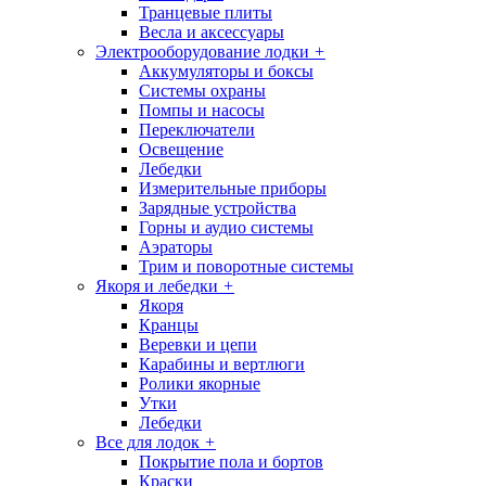
Транцевые плиты
Весла и аксессуары
Электрооборудование лодки
+
Аккумуляторы и боксы
Системы охраны
Помпы и насосы
Переключатели
Освещение
Лебедки
Измерительные приборы
Зарядные устройства
Горны и аудио системы
Аэраторы
Трим и поворотные системы
Якоря и лебедки
+
Якоря
Кранцы
Веревки и цепи
Карабины и вертлюги
Ролики якорные
Утки
Лебедки
Все для лодок
+
Покрытие пола и бортов
Краски