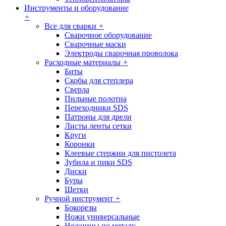
Инструменты и оборудование
+
Все для сварки
+
Сварочное оборудование
Сварочные маски
Электроды сварочная проволока
Расходные материалы
+
Биты
Скобы для степлера
Сверла
Пильные полотна
Переходники SDS
Патроны для дрели
Листы ленты сетки
Круги
Коронки
Клеевые стержни для пистолета
Зубила и пики SDS
Диски
Буры
Щетки
Ручной инструмент
+
Бокорезы
Ножи универсальные
Ножницы по металу