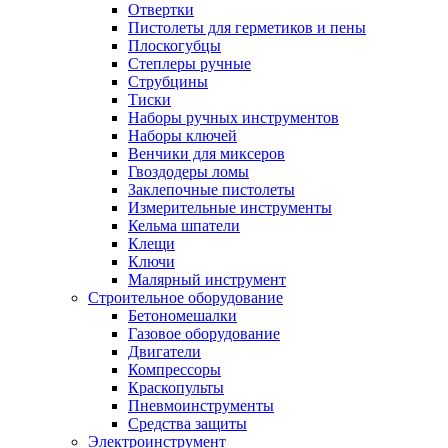
Отвертки
Пистолеты для герметиков и пены
Плоскогубцы
Степлеры ручные
Струбцины
Тиски
Наборы ручных инструментов
Наборы ключей
Венчики для миксеров
Гвоздодеры ломы
Заклепочные пистолеты
Измерительные инструменты
Кельма шпатели
Клещи
Ключи
Малярный инструмент
Строительное оборудование
Бетономешалки
Газовое оборудование
Двигатели
Компрессоры
Краскопульты
Пневмоинструменты
Средства защиты
Электроинструмент