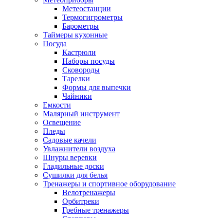
Метеостанции
Термогигрометры
Барометры
Таймеры кухонные
Посуда
Кастрюли
Наборы посуды
Сковороды
Тарелки
Формы для выпечки
Чайники
Емкости
Малярный инструмент
Освещение
Пледы
Садовые качели
Увлажнители воздуха
Шнуры веревки
Гладильные доски
Сушилки для белья
Тренажеры и спортивное оборудование
Велотренажеры
Орбитреки
Гребные тренажеры