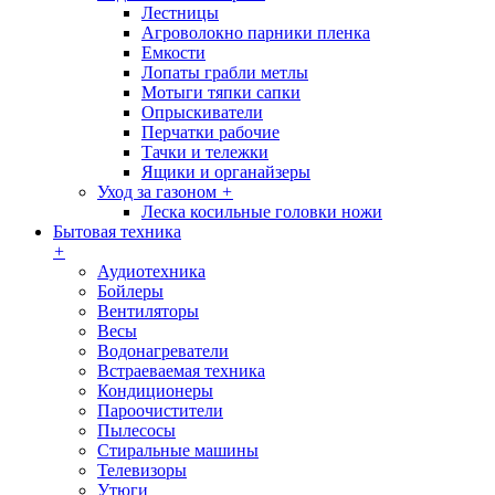
Лестницы
Агроволокно парники пленка
Емкости
Лопаты грабли метлы
Мотыги тяпки сапки
Опрыскиватели
Перчатки рабочие
Тачки и тележки
Ящики и органайзеры
Уход за газоном
+
Леска косильные головки ножи
Бытовая техника
+
Аудиотехника
Бойлеры
Вентиляторы
Весы
Водонагреватели
Встраеваемая техника
Кондиционеры
Пароочистители
Пылесосы
Стиральные машины
Телевизоры
Утюги