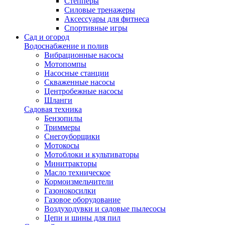
Степперы
Силовые тренажеры
Аксессуары для фитнеса
Спортивные игры
Сад и огород
Водоснабжение и полив
Вибрационные насосы
Мотопомпы
Насосные станции
Скваженные насосы
Центробежные насосы
Шланги
Садовая техника
Бензопилы
Триммеры
Снегоуборщики
Мотокосы
Мотоблоки и культиваторы
Минитракторы
Масло техническое
Кормоизмельчители
Газонокосилки
Газовое оборудование
Воздуходувки и садовые пылесосы
Цепи и шины для пил