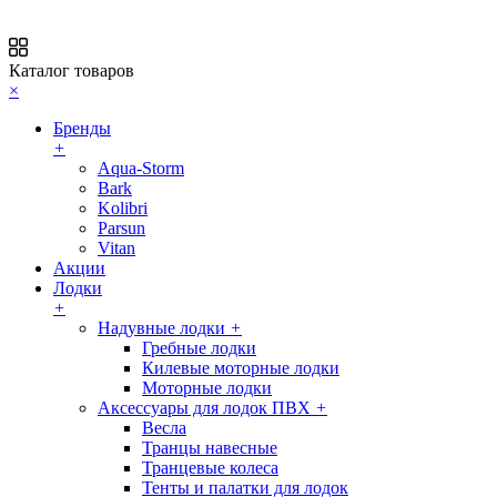
Каталог товаров
×
Бренды
+
Aqua-Storm
Bark
Kolibri
Parsun
Vitan
Акции
Лодки
+
Надувные лодки
+
Гребные лодки
Килевые моторные лодки
Моторные лодки
Аксессуары для лодок ПВХ
+
Весла
Транцы навесные
Транцевые колеса
Тенты и палатки для лодок