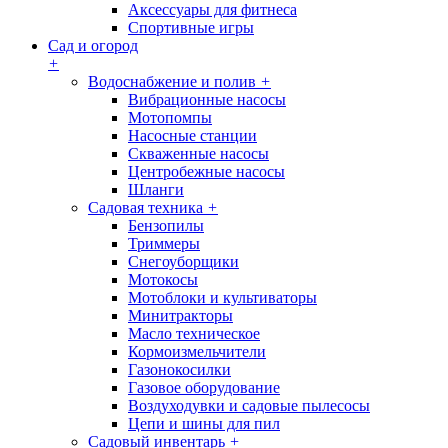
Аксессуары для фитнеса
Спортивные игры
Сад и огород
+
Водоснабжение и полив
+
Вибрационные насосы
Мотопомпы
Насосные станции
Скваженные насосы
Центробежные насосы
Шланги
Садовая техника
+
Бензопилы
Триммеры
Снегоуборщики
Мотокосы
Мотоблоки и культиваторы
Минитракторы
Масло техническое
Кормоизмельчители
Газонокосилки
Газовое оборудование
Воздуходувки и садовые пылесосы
Цепи и шины для пил
Садовый инвентарь
+