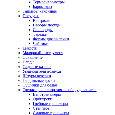
Термогигрометры
Барометры
Таймеры кухонные
Посуда
+
Кастрюли
Наборы посуды
Сковороды
Тарелки
Формы для выпечки
Чайники
Емкости
Малярный инструмент
Освещение
Пледы
Садовые качели
Увлажнители воздуха
Шнуры веревки
Гладильные доски
Сушилки для белья
Тренажеры и спортивное оборудование
+
Велотренажеры
Орбитреки
Гребные тренажеры
Степперы
Силовые тренажеры