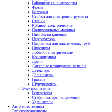
Гайковерты и винтоверты
Фрезы
Болгарки
Стойки для электроинструмента
Станки
Рубанки электрические
Полировальные машины
Пистолеты клиевые
Перфораторы
Паяльники для пластиковых труб
Нивелиры
Лобзики электрические
Краскопульты
Дрели
Дисковые и торцовочные пилы
Детекторы
Дальномеры
Гравера
Шуруповерты
Электропитание
Генераторы
Стабилизаторы напряжения
Удлинители
Авто-мототехника
Электровелосипеды