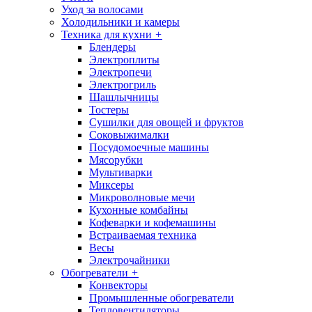
Уход за волосами
Холодильники и камеры
Техника для кухни
+
Блендеры
Электроплиты
Электропечи
Электрогриль
Шашлычницы
Тостеры
Сушилки для овощей и фруктов
Соковыжималки
Посудомоечные машины
Мясорубки
Мультиварки
Миксеры
Микроволновые мечи
Кухонные комбайны
Кофеварки и кофемашины
Встраиваемая техника
Весы
Электрочайники
Обогреватели
+
Конвекторы
Промышленные обогреватели
Тепловентиляторы