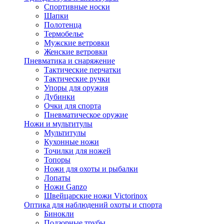
Спортивные носки
Шапки
Полотенца
Термобелье
Мужские ветровки
Женские ветровки
Пневматика и снаряжение
Тактические перчатки
Тактические ручки
Упоры для оружия
Дубинки
Очки для спорта
Пневматическое оружие
Ножи и мультитулы
Мультитулы
Кухонные ножи
Точилки для ножей
Топоры
Ножи для охоты и рыбалки
Лопаты
Ножи Ganzo
Швейцарские ножи Victorinox
Оптика для наблюдений охоты и спорта
Бинокли
Подзорные трубы