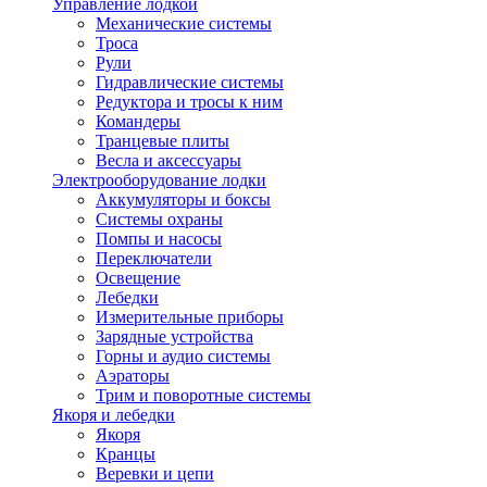
Управление лодкой
Механические системы
Троса
Рули
Гидравлические системы
Редуктора и тросы к ним
Командеры
Транцевые плиты
Весла и аксессуары
Электрооборудование лодки
Аккумуляторы и боксы
Системы охраны
Помпы и насосы
Переключатели
Освещение
Лебедки
Измерительные приборы
Зарядные устройства
Горны и аудио системы
Аэраторы
Трим и поворотные системы
Якоря и лебедки
Якоря
Кранцы
Веревки и цепи