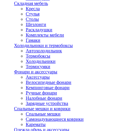
Складная мебель
Кресла
Стулья
Столы
Шезлонги
Раскладушки
Комплекты мебели
Гамаки
Холодильники и термобоксы
Автохолодильник
Термобоксы
Холодильники
Термосумки
Фонари и аксессуары
Аксессуары
Велосипедные фонари
Кемпинговые фонари
Ручные фонари
Налобные фонари
Зарядные устройства
Спальные мешки и коврики
Спальные мешки
Самонадувающиеся коврики
Карематы
Одежда обувь и аксессуары