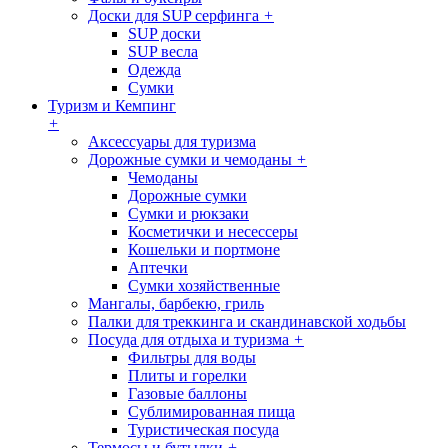
Доски для SUP серфинга
+
SUP доски
SUP весла
Одежда
Сумки
Туризм и Кемпинг
+
Аксессуары для туризма
Дорожные сумки и чемоданы
+
Чемоданы
Дорожные сумки
Сумки и рюкзаки
Косметички и несессеры
Кошельки и портмоне
Аптечки
Сумки хозяйственные
Мангалы, барбекю, гриль
Палки для треккинга и скандинавской ходьбы
Посуда для отдыха и туризма
+
Фильтры для воды
Плиты и горелки
Газовые баллоны
Сублимированная пища
Туристическая посуда
Термосы и бутылки
+