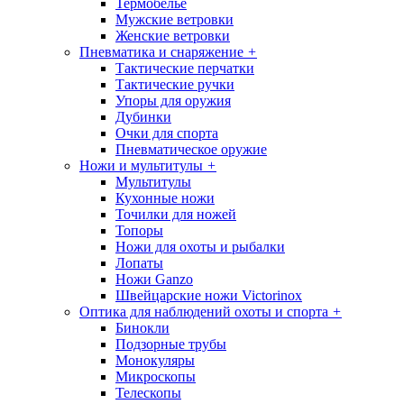
Термобелье
Мужские ветровки
Женские ветровки
Пневматика и снаряжение
+
Тактические перчатки
Тактические ручки
Упоры для оружия
Дубинки
Очки для спорта
Пневматическое оружие
Ножи и мультитулы
+
Мультитулы
Кухонные ножи
Точилки для ножей
Топоры
Ножи для охоты и рыбалки
Лопаты
Ножи Ganzo
Швейцарские ножи Victorinox
Оптика для наблюдений охоты и спорта
+
Бинокли
Подзорные трубы
Монокуляры
Микроскопы
Телескопы