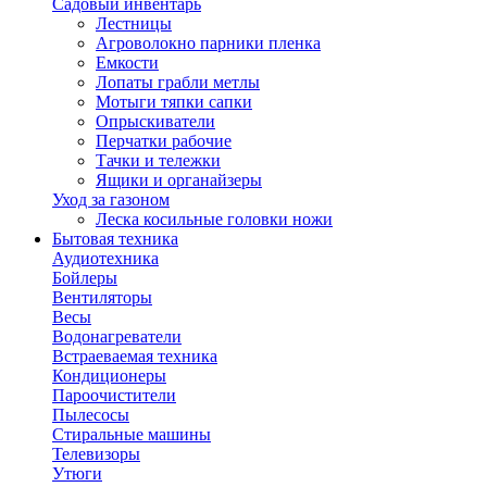
Садовый инвентарь
Лестницы
Агроволокно парники пленка
Емкости
Лопаты грабли метлы
Мотыги тяпки сапки
Опрыскиватели
Перчатки рабочие
Тачки и тележки
Ящики и органайзеры
Уход за газоном
Леска косильные головки ножи
Бытовая техника
Аудиотехника
Бойлеры
Вентиляторы
Весы
Водонагреватели
Встраеваемая техника
Кондиционеры
Пароочистители
Пылесосы
Стиральные машины
Телевизоры
Утюги