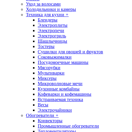
Уход за волосами
Холодильники и камеры
Техника для кухни
+
Блендеры
Электроплиты
Электропечи
Электрогриль
Шашлычницы
Тостеры
Сушилки для овощей и фруктов
Соковыжималки
Посудомоечные машины
Мясорубки
Мультиварки
Миксеры
Микроволновые мечи
Кухонные комбайны
Кофеварки и кофемашины
Встраиваемая техника
Весы
Электрочайники
Обогреватели
+
Конвекторы
Промышленные обогреватели
Тепловентиляторы