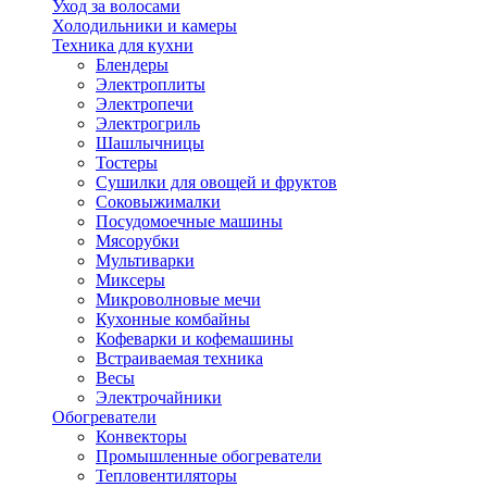
Уход за волосами
Холодильники и камеры
Техника для кухни
Блендеры
Электроплиты
Электропечи
Электрогриль
Шашлычницы
Тостеры
Сушилки для овощей и фруктов
Соковыжималки
Посудомоечные машины
Мясорубки
Мультиварки
Миксеры
Микроволновые мечи
Кухонные комбайны
Кофеварки и кофемашины
Встраиваемая техника
Весы
Электрочайники
Обогреватели
Конвекторы
Промышленные обогреватели
Тепловентиляторы