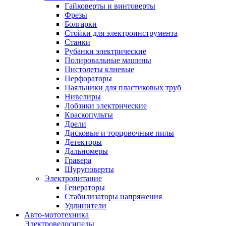
Гайковерты и винтоверты
Фрезы
Болгарки
Стойки для электроинструмента
Станки
Рубанки электрические
Полировальные машины
Пистолеты клиевые
Перфораторы
Паяльники для пластиковых труб
Нивелиры
Лобзики электрические
Краскопульты
Дрели
Дисковые и торцовочные пилы
Детекторы
Дальномеры
Гравера
Шуруповерты
Электропитание
Генераторы
Стабилизаторы напряжения
Удлинители
Авто-мототехника
Электровелосипеды