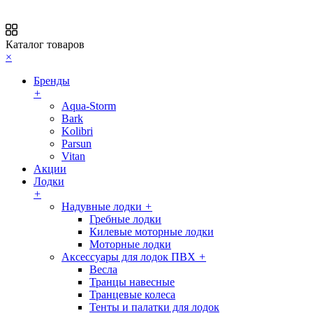
Каталог товаров
×
Бренды
+
Aqua-Storm
Bark
Kolibri
Parsun
Vitan
Акции
Лодки
+
Надувные лодки
+
Гребные лодки
Килевые моторные лодки
Моторные лодки
Аксессуары для лодок ПВХ
+
Весла
Транцы навесные
Транцевые колеса
Тенты и палатки для лодок