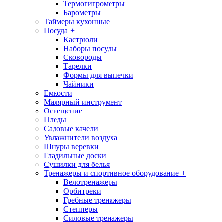
Термогигрометры
Барометры
Таймеры кухонные
Посуда
+
Кастрюли
Наборы посуды
Сковороды
Тарелки
Формы для выпечки
Чайники
Емкости
Малярный инструмент
Освещение
Пледы
Садовые качели
Увлажнители воздуха
Шнуры веревки
Гладильные доски
Сушилки для белья
Тренажеры и спортивное оборудование
+
Велотренажеры
Орбитреки
Гребные тренажеры
Степперы
Силовые тренажеры