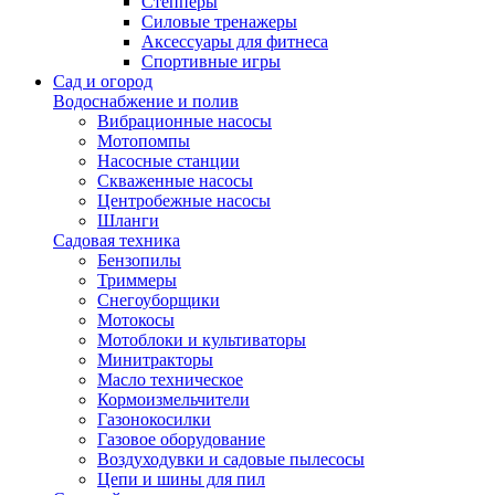
Степперы
Силовые тренажеры
Аксессуары для фитнеса
Спортивные игры
Сад и огород
Водоснабжение и полив
Вибрационные насосы
Мотопомпы
Насосные станции
Скваженные насосы
Центробежные насосы
Шланги
Садовая техника
Бензопилы
Триммеры
Снегоуборщики
Мотокосы
Мотоблоки и культиваторы
Минитракторы
Масло техническое
Кормоизмельчители
Газонокосилки
Газовое оборудование
Воздуходувки и садовые пылесосы
Цепи и шины для пил