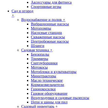
Аксессуары для фитнеса
Спортивные игры
Сад и огород
+
Водоснабжение и полив
+
Вибрационные насосы
Мотопомпы
Насосные станции
Скваженные насосы
Центробежные насосы
Шланги
Садовая техника
+
Бензопилы
Триммеры
Снегоуборщики
Мотокосы
Мотоблоки и культиваторы
Минитракторы
Масло техническое
Кормоизмельчители
Газонокосилки
Газовое оборудование
Воздуходувки и садовые пылесосы
Цепи и шины для пил
Садовый инвентарь
+