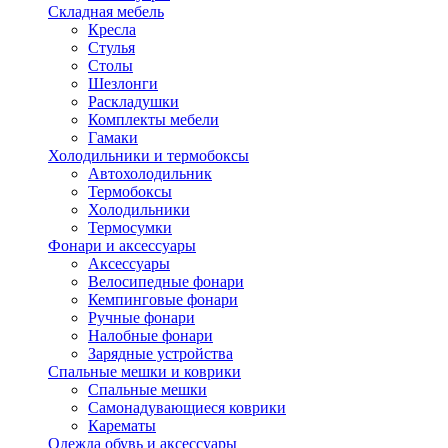
Складная мебель
Кресла
Стулья
Столы
Шезлонги
Раскладушки
Комплекты мебели
Гамаки
Холодильники и термобоксы
Автохолодильник
Термобоксы
Холодильники
Термосумки
Фонари и аксессуары
Аксессуары
Велосипедные фонари
Кемпинговые фонари
Ручные фонари
Налобные фонари
Зарядные устройства
Спальные мешки и коврики
Спальные мешки
Самонадувающиеся коврики
Карематы
Одежда обувь и аксессуары