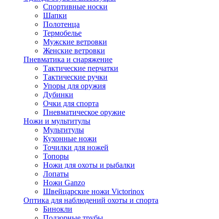
Спортивные носки
Шапки
Полотенца
Термобелье
Мужские ветровки
Женские ветровки
Пневматика и снаряжение
Тактические перчатки
Тактические ручки
Упоры для оружия
Дубинки
Очки для спорта
Пневматическое оружие
Ножи и мультитулы
Мультитулы
Кухонные ножи
Точилки для ножей
Топоры
Ножи для охоты и рыбалки
Лопаты
Ножи Ganzo
Швейцарские ножи Victorinox
Оптика для наблюдений охоты и спорта
Бинокли
Подзорные трубы