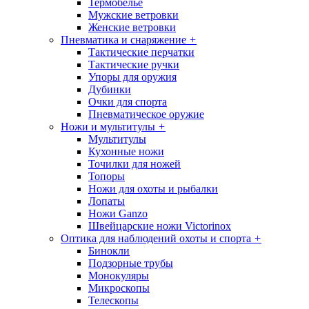
Термобелье
Мужские ветровки
Женские ветровки
Пневматика и снаряжение
+
Тактические перчатки
Тактические ручки
Упоры для оружия
Дубинки
Очки для спорта
Пневматическое оружие
Ножи и мультитулы
+
Мультитулы
Кухонные ножи
Точилки для ножей
Топоры
Ножи для охоты и рыбалки
Лопаты
Ножи Ganzo
Швейцарские ножи Victorinox
Оптика для наблюдений охоты и спорта
+
Бинокли
Подзорные трубы
Монокуляры
Микроскопы
Телескопы