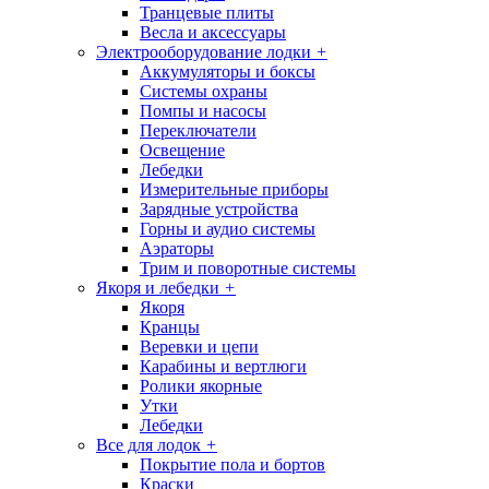
Транцевые плиты
Весла и аксессуары
Электрооборудование лодки
+
Аккумуляторы и боксы
Системы охраны
Помпы и насосы
Переключатели
Освещение
Лебедки
Измерительные приборы
Зарядные устройства
Горны и аудио системы
Аэраторы
Трим и поворотные системы
Якоря и лебедки
+
Якоря
Кранцы
Веревки и цепи
Карабины и вертлюги
Ролики якорные
Утки
Лебедки
Все для лодок
+
Покрытие пола и бортов
Краски