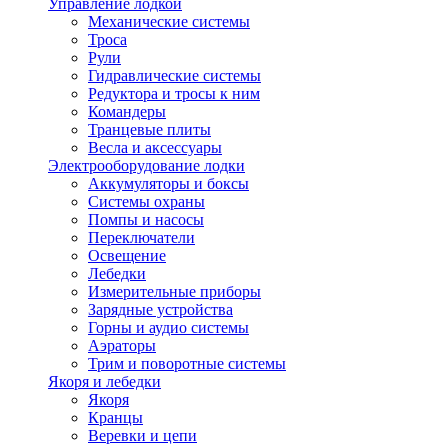
Управление лодкой
Механические системы
Троса
Рули
Гидравлические системы
Редуктора и тросы к ним
Командеры
Транцевые плиты
Весла и аксессуары
Электрооборудование лодки
Аккумуляторы и боксы
Системы охраны
Помпы и насосы
Переключатели
Освещение
Лебедки
Измерительные приборы
Зарядные устройства
Горны и аудио системы
Аэраторы
Трим и поворотные системы
Якоря и лебедки
Якоря
Кранцы
Веревки и цепи