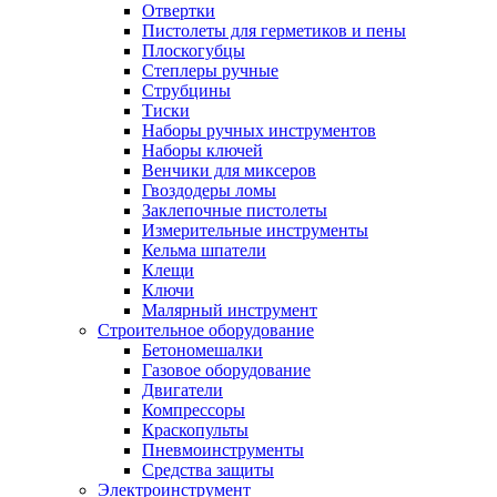
Отвертки
Пистолеты для герметиков и пены
Плоскогубцы
Степлеры ручные
Струбцины
Тиски
Наборы ручных инструментов
Наборы ключей
Венчики для миксеров
Гвоздодеры ломы
Заклепочные пистолеты
Измерительные инструменты
Кельма шпатели
Клещи
Ключи
Малярный инструмент
Строительное оборудование
Бетономешалки
Газовое оборудование
Двигатели
Компрессоры
Краскопульты
Пневмоинструменты
Средства защиты
Электроинструмент