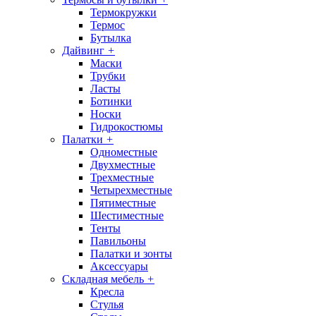
Термокружки
Термос
Бутылка
Дайвинг
+
Маски
Трубки
Ласты
Ботинки
Носки
Гидрокостюмы
Палатки
+
Одноместные
Двухместные
Трехместные
Четырехместные
Пятиместные
Шестиместные
Тенты
Павильоны
Палатки и зонты
Аксессуары
Складная мебель
+
Кресла
Стулья