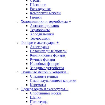
Столы
Шезлонги
Раскладушки
Комплекты мебели
Гамаки
Холодильники и термобоксы
+
Автохолодильник
Термобоксы
Холодильники
Термосумки
Фонари и аксессуары
+
Аксессуары
Велосипедные фонари
Кемпинговые фонари
Ручные фонари
Налобные фонари
Зарядные устройства
Спальные мешки и коврики
+
Спальные мешки
Самонадувающиеся коврики
Карематы
Одежда обувь и аксессуары
+
Спортивные носки
Шапки
Полотенца