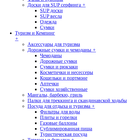
Доски для SUP серфинга
+
SUP доски
SUP весла
Одежда
Сумки
Туризм и Кемпинг
+
Аксессуары для туризма
Дорожные сумки и чемоданы
+
Чемоданы
Дорожные сумки
Сумки и рюкзаки
Косметички и несессеры
Кошельки и портмоне
Аптечки
Сумки хозяйственные
Мангалы, барбекю, гриль
Палки для треккинга и скандинавской ходьбы
Посуда для отдыха и туризма
+
Фильтры для воды
Плиты и горелки
Газовые баллоны
Сублимированная пища
Туристическая посуда
Термосы и бутылки
+