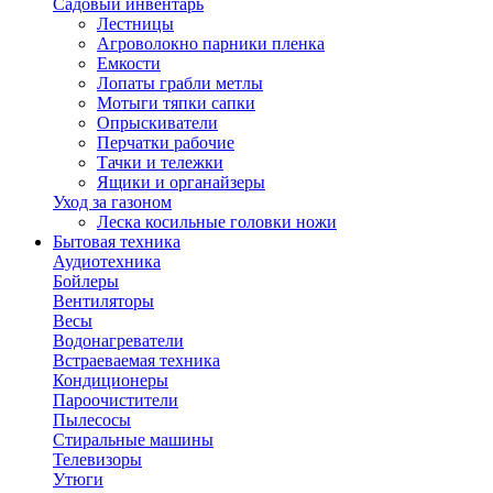
Садовый инвентарь
Лестницы
Агроволокно парники пленка
Емкости
Лопаты грабли метлы
Мотыги тяпки сапки
Опрыскиватели
Перчатки рабочие
Тачки и тележки
Ящики и органайзеры
Уход за газоном
Леска косильные головки ножи
Бытовая техника
Аудиотехника
Бойлеры
Вентиляторы
Весы
Водонагреватели
Встраеваемая техника
Кондиционеры
Пароочистители
Пылесосы
Стиральные машины
Телевизоры
Утюги