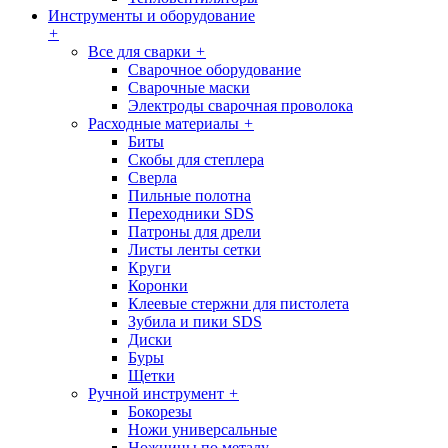
Инструменты и оборудование
+
Все для сварки
+
Сварочное оборудование
Сварочные маски
Электроды сварочная проволока
Расходные материалы
+
Биты
Скобы для степлера
Сверла
Пильные полотна
Переходники SDS
Патроны для дрели
Листы ленты сетки
Круги
Коронки
Клеевые стержни для пистолета
Зубила и пики SDS
Диски
Буры
Щетки
Ручной инструмент
+
Бокорезы
Ножи универсальные
Ножницы по металу