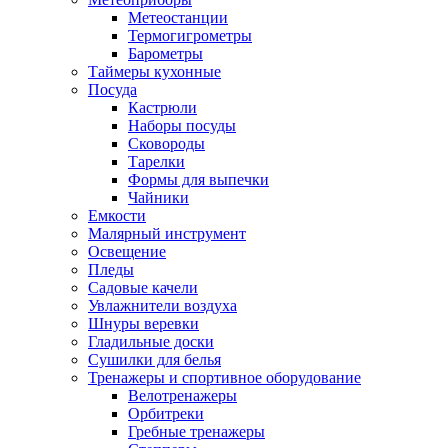
Метеостанции
Термогигрометры
Барометры
Таймеры кухонные
Посуда
Кастрюли
Наборы посуды
Сковороды
Тарелки
Формы для выпечки
Чайники
Емкости
Малярный инструмент
Освещение
Пледы
Садовые качели
Увлажнители воздуха
Шнуры веревки
Гладильные доски
Сушилки для белья
Тренажеры и спортивное оборудование
Велотренажеры
Орбитреки
Гребные тренажеры