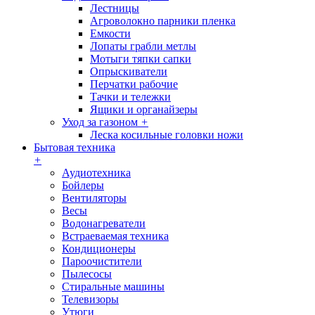
Лестницы
Агроволокно парники пленка
Емкости
Лопаты грабли метлы
Мотыги тяпки сапки
Опрыскиватели
Перчатки рабочие
Тачки и тележки
Ящики и органайзеры
Уход за газоном
+
Леска косильные головки ножи
Бытовая техника
+
Аудиотехника
Бойлеры
Вентиляторы
Весы
Водонагреватели
Встраеваемая техника
Кондиционеры
Пароочистители
Пылесосы
Стиральные машины
Телевизоры
Утюги