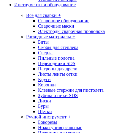
Инструменты и оборудование
+
Все для сварки
+
Сварочное оборудование
Сварочные маски
Электроды сварочная проволока
Расходные материалы
+
Биты
Скобы для степлера
Сверла
Пильные полотна
Переходники SDS
Патроны для дрели
Листы ленты сетки
Круги
Коронки
Клеевые стержни для пистолета
Зубила и пики SDS
Диски
Буры
Щетки
Ручной инструмент
+
Бокорезы
Ножи универсальные
Ножницы по металу