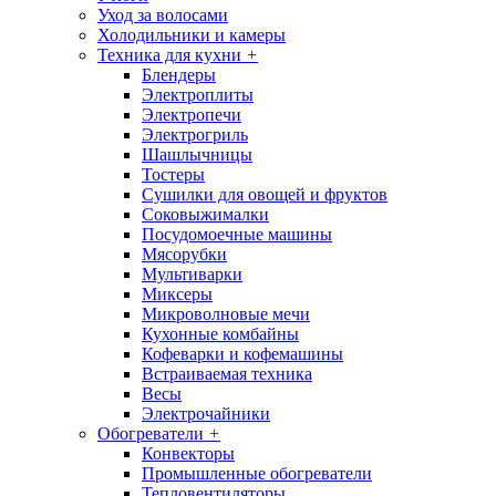
Уход за волосами
Холодильники и камеры
Техника для кухни
+
Блендеры
Электроплиты
Электропечи
Электрогриль
Шашлычницы
Тостеры
Сушилки для овощей и фруктов
Соковыжималки
Посудомоечные машины
Мясорубки
Мультиварки
Миксеры
Микроволновые мечи
Кухонные комбайны
Кофеварки и кофемашины
Встраиваемая техника
Весы
Электрочайники
Обогреватели
+
Конвекторы
Промышленные обогреватели
Тепловентиляторы