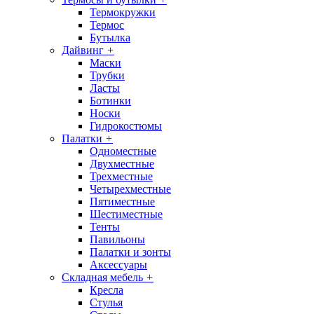
Термокружки
Термос
Бутылка
Дайвинг
+
Маски
Трубки
Ласты
Ботинки
Носки
Гидрокостюмы
Палатки
+
Одноместные
Двухместные
Трехместные
Четырехместные
Пятиместные
Шестиместные
Тенты
Павильоны
Палатки и зонты
Аксессуары
Складная мебель
+
Кресла
Стулья