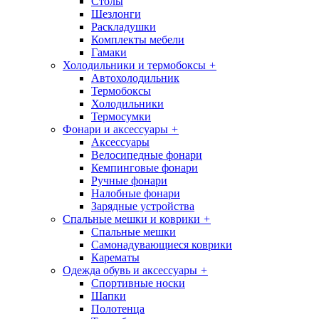
Столы
Шезлонги
Раскладушки
Комплекты мебели
Гамаки
Холодильники и термобоксы
+
Автохолодильник
Термобоксы
Холодильники
Термосумки
Фонари и аксессуары
+
Аксессуары
Велосипедные фонари
Кемпинговые фонари
Ручные фонари
Налобные фонари
Зарядные устройства
Спальные мешки и коврики
+
Спальные мешки
Самонадувающиеся коврики
Карематы
Одежда обувь и аксессуары
+
Спортивные носки
Шапки
Полотенца