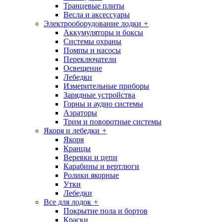
Транцевые плиты
Весла и аксессуары
Электрооборудование лодки
+
Аккумуляторы и боксы
Системы охраны
Помпы и насосы
Переключатели
Освещение
Лебедки
Измерительные приборы
Зарядные устройства
Горны и аудио системы
Аэраторы
Трим и поворотные системы
Якоря и лебедки
+
Якоря
Кранцы
Веревки и цепи
Карабины и вертлюги
Ролики якорные
Утки
Лебедки
Все для лодок
+
Покрытие пола и бортов
Краски