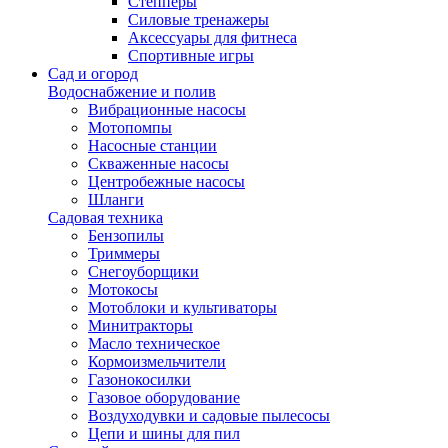
Степперы
Силовые тренажеры
Аксессуары для фитнеса
Спортивные игры
Сад и огород
Водоснабжение и полив
Вибрационные насосы
Мотопомпы
Насосные станции
Скваженные насосы
Центробежные насосы
Шланги
Садовая техника
Бензопилы
Триммеры
Снегоуборщики
Мотокосы
Мотоблоки и культиваторы
Минитракторы
Масло техническое
Кормоизмельчители
Газонокосилки
Газовое оборудование
Воздуходувки и садовые пылесосы
Цепи и шины для пил