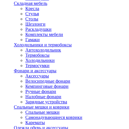
Складная мебель
Кресла
Стулья
Столы
Шезлонги
Раскладушки
Комплекты мебели
Гамаки
Холодильники и термобоксы
Автохолодильник
Термобоксы
Холодильники
Термосумки
Фонари и аксессуары
Аксессуары
Велосипедные фонари
Кемпинговые фонари
Ручные фонари
Налобные фонари
Зарядные устройства
Спальные мешки и коврики
Спальные мешки
Самонадувающиеся коврики
Карематы
Одежда обувь и аксессуары