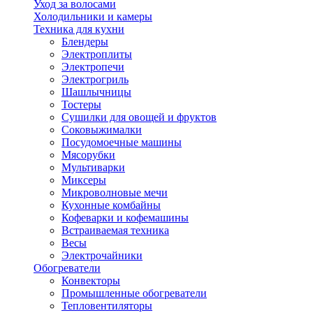
Уход за волосами
Холодильники и камеры
Техника для кухни
Блендеры
Электроплиты
Электропечи
Электрогриль
Шашлычницы
Тостеры
Сушилки для овощей и фруктов
Соковыжималки
Посудомоечные машины
Мясорубки
Мультиварки
Миксеры
Микроволновые мечи
Кухонные комбайны
Кофеварки и кофемашины
Встраиваемая техника
Весы
Электрочайники
Обогреватели
Конвекторы
Промышленные обогреватели
Тепловентиляторы