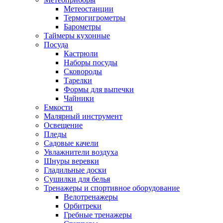
Метеостанции
Термогигрометры
Барометры
Таймеры кухонные
Посуда
Кастрюли
Наборы посуды
Сковороды
Тарелки
Формы для выпечки
Чайники
Емкости
Малярный инструмент
Освещение
Пледы
Садовые качели
Увлажнители воздуха
Шнуры веревки
Гладильные доски
Сушилки для белья
Тренажеры и спортивное оборудование
Велотренажеры
Орбитреки
Гребные тренажеры