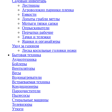
Садовый инвентарь
Лестницы
Агроволокно парники пленка
Емкости
Лопаты грабли метлы
Мотыги тяпки сапки
Опрыскиватели
Перчатки рабочие
Тачки и тележки
Ящики и органайзеры
Уход за газоном
Леска косильные головки ножи
Бытовая техника
Аудиотехника
Бойлеры
Вентиляторы
Весы
Водонагреватели
Встраеваемая техника
Кондиционеры
Пароочистители
Пылесосы
Стиральные машины
Телевизоры
Утюги