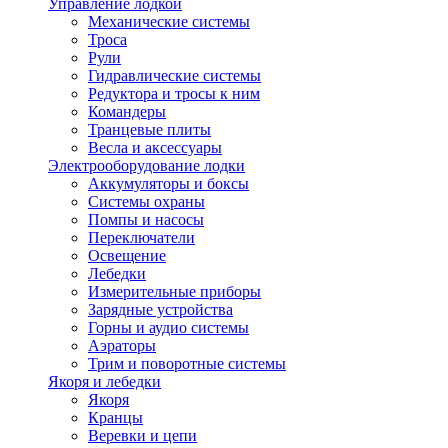
Управление лодкой
Механические системы
Троса
Рули
Гидравлические системы
Редуктора и тросы к ним
Командеры
Транцевые плиты
Весла и аксессуары
Электрооборудование лодки
Аккумуляторы и боксы
Системы охраны
Помпы и насосы
Переключатели
Освещение
Лебедки
Измерительные приборы
Зарядные устройства
Горны и аудио системы
Аэраторы
Трим и поворотные системы
Якоря и лебедки
Якоря
Кранцы
Веревки и цепи