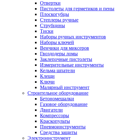
Отвертки
Пистолеты для герметиков и пены
Плоскогубцы
Степлеры ручные
Струбцины
Тиски
Наборы ручных инструментов
Наборы ключей
Венчики для миксеров
Гвоздодеры ломы
Заклепочные пистолеты
Измерительные инструменты
Кельма шпатели
Клещи
Ключи
Малярный инструмент
Строительное оборудование
Бетономешалки
Газовое оборудование
Двигатели
Компрессоры
Краскопульты
Пневмоинструменты
Средства защиты
Электроинструмент