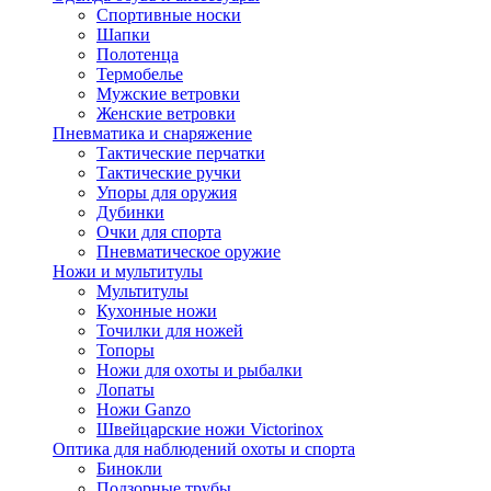
Спортивные носки
Шапки
Полотенца
Термобелье
Мужские ветровки
Женские ветровки
Пневматика и снаряжение
Тактические перчатки
Тактические ручки
Упоры для оружия
Дубинки
Очки для спорта
Пневматическое оружие
Ножи и мультитулы
Мультитулы
Кухонные ножи
Точилки для ножей
Топоры
Ножи для охоты и рыбалки
Лопаты
Ножи Ganzo
Швейцарские ножи Victorinox
Оптика для наблюдений охоты и спорта
Бинокли
Подзорные трубы