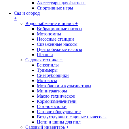
Аксессуары для фитнеса
Спортивные игры
Сад и огород
+
Водоснабжение и полив
+
Вибрационные насосы
Мотопомпы
Насосные станции
Скваженные насосы
Центробежные насосы
Шланги
Садовая техника
+
Бензопилы
Триммеры
Снегоуборщики
Мотокосы
Мотоблоки и культиваторы
Минитракторы
Масло техническое
Кормоизмельчители
Газонокосилки
Газовое оборудование
Воздуходувки и садовые пылесосы
Цепи и шины для пил
Садовый инвентарь
+