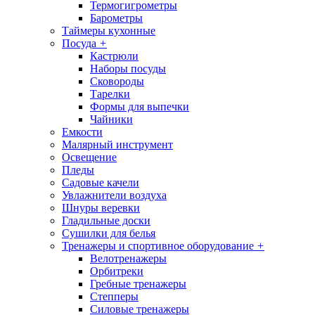
Термогигрометры
Барометры
Таймеры кухонные
Посуда
+
Кастрюли
Наборы посуды
Сковороды
Тарелки
Формы для выпечки
Чайники
Емкости
Малярный инструмент
Освещение
Пледы
Садовые качели
Увлажнители воздуха
Шнуры веревки
Гладильные доски
Сушилки для белья
Тренажеры и спортивное оборудование
+
Велотренажеры
Орбитреки
Гребные тренажеры
Степперы
Силовые тренажеры