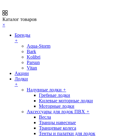
Каталог товаров
×
Бренды
+
Aqua-Storm
Bark
Kolibri
Parsun
Vitan
Акции
Лодки
+
Надувные лодки
+
Гребные лодки
Килевые моторные лодки
Моторные лодки
Аксессуары для лодок ПВХ
+
Весла
Транцы навесные
Транцевые колеса
Тенты и палатки для лодок