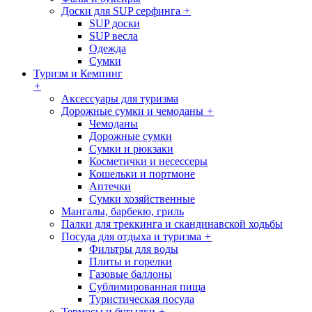
Доски для SUP серфинга
+
SUP доски
SUP весла
Одежда
Сумки
Туризм и Кемпинг
+
Аксессуары для туризма
Дорожные сумки и чемоданы
+
Чемоданы
Дорожные сумки
Сумки и рюкзаки
Косметички и несессеры
Кошельки и портмоне
Аптечки
Сумки хозяйственные
Мангалы, барбекю, гриль
Палки для треккинга и скандинавской ходьбы
Посуда для отдыха и туризма
+
Фильтры для воды
Плиты и горелки
Газовые баллоны
Сублимированная пища
Туристическая посуда
Термосы и бутылки
+