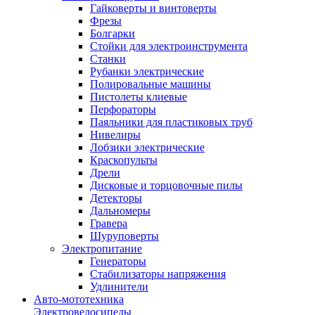
Гайковерты и винтоверты
Фрезы
Болгарки
Стойки для электроинструмента
Станки
Рубанки электрические
Полировальные машины
Пистолеты клиевые
Перфораторы
Паяльники для пластиковых труб
Нивелиры
Лобзики электрические
Краскопульты
Дрели
Дисковые и торцовочные пилы
Детекторы
Дальномеры
Гравера
Шуруповерты
Электропитание
Генераторы
Стабилизаторы напряжения
Удлинители
Авто-мототехника
Электровелосипеды