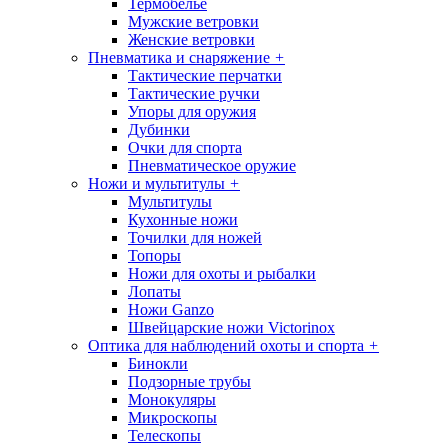
Термобелье
Мужские ветровки
Женские ветровки
Пневматика и снаряжение
+
Тактические перчатки
Тактические ручки
Упоры для оружия
Дубинки
Очки для спорта
Пневматическое оружие
Ножи и мультитулы
+
Мультитулы
Кухонные ножи
Точилки для ножей
Топоры
Ножи для охоты и рыбалки
Лопаты
Ножи Ganzo
Швейцарские ножи Victorinox
Оптика для наблюдений охоты и спорта
+
Бинокли
Подзорные трубы
Монокуляры
Микроскопы
Телескопы