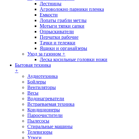
Лестницы
Агроволокно парники пленка
Емкости
Лопаты грабли метлы
Мотыги тяпки сапки
Опрыскиватели
Перчатки рабочие
Тачки и тележки
Ящики и органайзеры
Уход за газоном
+
Леска косильные головки ножи
Бытовая техника
+
Аудиотехника
Бойлеры
Вентиляторы
Весы
Водонагреватели
Встраеваемая техника
Кондиционеры
Пароочистители
Пылесосы
Стиральные машины
Телевизоры
Утюги