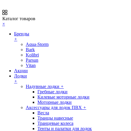
Каталог товаров
×
Бренды
+
Aqua-Storm
Bark
Kolibri
Parsun
Vitan
Акции
Лодки
+
Надувные лодки
+
Гребные лодки
Килевые моторные лодки
Моторные лодки
Аксессуары для лодок ПВХ
+
Весла
Транцы навесные
Транцевые колеса
Тенты и палатки для лодок