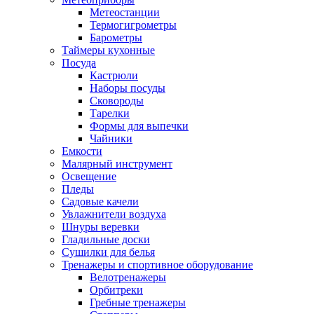
Метеостанции
Термогигрометры
Барометры
Таймеры кухонные
Посуда
Кастрюли
Наборы посуды
Сковороды
Тарелки
Формы для выпечки
Чайники
Емкости
Малярный инструмент
Освещение
Пледы
Садовые качели
Увлажнители воздуха
Шнуры веревки
Гладильные доски
Сушилки для белья
Тренажеры и спортивное оборудование
Велотренажеры
Орбитреки
Гребные тренажеры