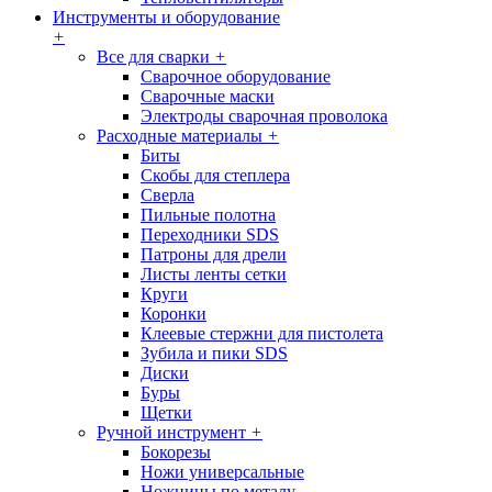
Инструменты и оборудование
+
Все для сварки
+
Сварочное оборудование
Сварочные маски
Электроды сварочная проволока
Расходные материалы
+
Биты
Скобы для степлера
Сверла
Пильные полотна
Переходники SDS
Патроны для дрели
Листы ленты сетки
Круги
Коронки
Клеевые стержни для пистолета
Зубила и пики SDS
Диски
Буры
Щетки
Ручной инструмент
+
Бокорезы
Ножи универсальные
Ножницы по металу