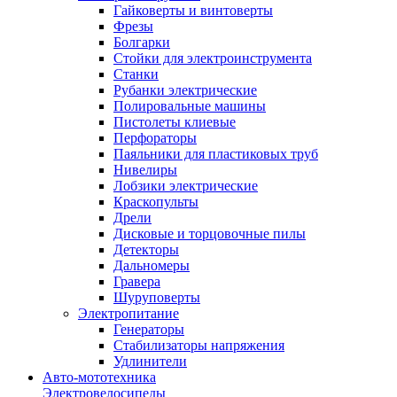
Гайковерты и винтоверты
Фрезы
Болгарки
Стойки для электроинструмента
Станки
Рубанки электрические
Полировальные машины
Пистолеты клиевые
Перфораторы
Паяльники для пластиковых труб
Нивелиры
Лобзики электрические
Краскопульты
Дрели
Дисковые и торцовочные пилы
Детекторы
Дальномеры
Гравера
Шуруповерты
Электропитание
Генераторы
Стабилизаторы напряжения
Удлинители
Авто-мототехника
Электровелосипеды