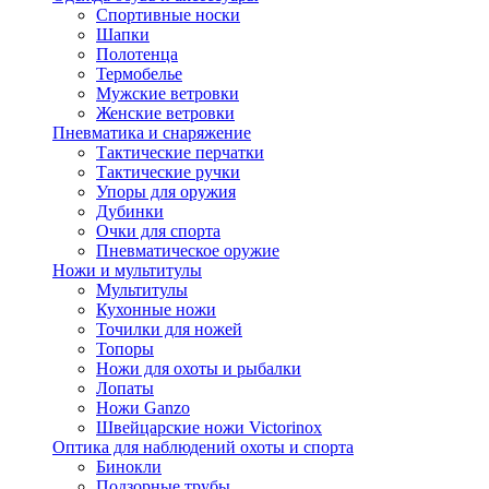
Спортивные носки
Шапки
Полотенца
Термобелье
Мужские ветровки
Женские ветровки
Пневматика и снаряжение
Тактические перчатки
Тактические ручки
Упоры для оружия
Дубинки
Очки для спорта
Пневматическое оружие
Ножи и мультитулы
Мультитулы
Кухонные ножи
Точилки для ножей
Топоры
Ножи для охоты и рыбалки
Лопаты
Ножи Ganzo
Швейцарские ножи Victorinox
Оптика для наблюдений охоты и спорта
Бинокли
Подзорные трубы