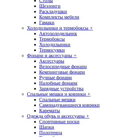
Столы
Шезлонги
Раскладушки
Комплекты мебели
Гамаки
Холодильники и термобоксы
+
Автохолодильник
Термобоксы
Холодильники
Термосумки
Фонари и аксессуары
+
Аксессуары
Велосипедные фонари
Кемпинговые фонари
Ручные фонари
Налобные фонари
Зарядные устройства
Спальные мешки и коврики
+
Спальные мешки
Самонадувающиеся коврики
Карематы
Одежда обувь и аксессуары
+
Спортивные носки
Шапки
Полотенца