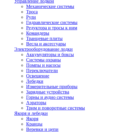
Управление лодкой
Механические системы
Троса
Рули
Гидравлические системы
Редуктора и тросы к ним
Командеры
Транцевые плиты
Весла и аксессуары
Электрооборудование лодки
Аккумуляторы и боксы
Системы охраны
Помпы и насосы
Переключатели
Освещение
Лебедки
Измерительные приборы
Зарядные устройства
Горны и аудио системы
Аэраторы
Трим и поворотные системы
Якоря и лебедки
Якоря
Кранцы
Веревки и цепи