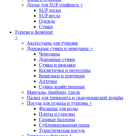
Доски для SUP серфинга
+
SUP доски
SUP весла
Одежда
Сумки
Туризм и Кемпинг
+
Аксессуары для туризма
Дорожные сумки и чемоданы
+
Чемоданы
Дорожные сумки
Сумки и рюкзаки
Косметички и несессеры
Кошельки и портмоне
Аптечки
Сумки хозяйственные
Мангалы, барбекю, гриль
Палки для треккинга и скандинавской ходьбы
Посуда для отдыха и туризма
+
Фильтры для воды
Плиты и горелки
Газовые баллоны
Сублимированная пища
Туристическая посуда
Термосы и бутылки
+