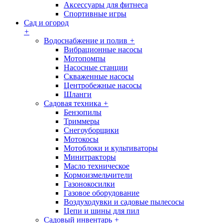
Аксессуары для фитнеса
Спортивные игры
Сад и огород
+
Водоснабжение и полив
+
Вибрационные насосы
Мотопомпы
Насосные станции
Скваженные насосы
Центробежные насосы
Шланги
Садовая техника
+
Бензопилы
Триммеры
Снегоуборщики
Мотокосы
Мотоблоки и культиваторы
Минитракторы
Масло техническое
Кормоизмельчители
Газонокосилки
Газовое оборудование
Воздуходувки и садовые пылесосы
Цепи и шины для пил
Садовый инвентарь
+