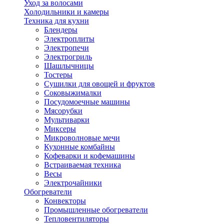
Уход за волосами
Холодильники и камеры
Техника для кухни
Блендеры
Электроплиты
Электропечи
Электрогриль
Шашлычницы
Тостеры
Сушилки для овощей и фруктов
Соковыжималки
Посудомоечные машины
Мясорубки
Мультиварки
Миксеры
Микроволновые мечи
Кухонные комбайны
Кофеварки и кофемашины
Встраиваемая техника
Весы
Электрочайники
Обогреватели
Конвекторы
Промышленные обогреватели
Тепловентиляторы