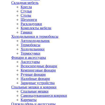
Складная мебель
Кресла
Стулья
Столы
Шезлонги
Раскладушки
Комплекты мебели
Гамаки
Холодильники и термобоксы
Автохолодильник
Термобоксы
Холодильники
Термосумки
Фонари и аксессуары
Аксессуары
Велосипедные фонари
Кемпинговые фонари
Ручные фонари
Налобные фонари
Зарядные устройства
Спальные мешки и коврики
Спальные мешки
Самонадувающиеся коврики
Карематы
Одежда обувь и аксессуары