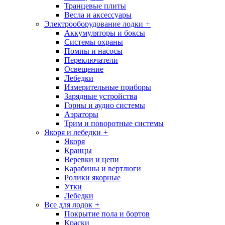
Транцевые плиты
Весла и аксессуары
Электрооборудование лодки
+
Аккумуляторы и боксы
Системы охраны
Помпы и насосы
Переключатели
Освещение
Лебедки
Измерительные приборы
Зарядные устройства
Горны и аудио системы
Аэраторы
Трим и поворотные системы
Якоря и лебедки
+
Якоря
Кранцы
Веревки и цепи
Карабины и вертлюги
Ролики якорные
Утки
Лебедки
Все для лодок
+
Покрытие пола и бортов
Краски