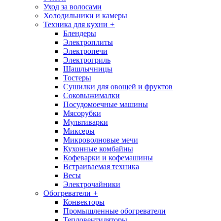
Уход за волосами
Холодильники и камеры
Техника для кухни
+
Блендеры
Электроплиты
Электропечи
Электрогриль
Шашлычницы
Тостеры
Сушилки для овощей и фруктов
Соковыжималки
Посудомоечные машины
Мясорубки
Мультиварки
Миксеры
Микроволновые мечи
Кухонные комбайны
Кофеварки и кофемашины
Встраиваемая техника
Весы
Электрочайники
Обогреватели
+
Конвекторы
Промышленные обогреватели
Тепловентиляторы