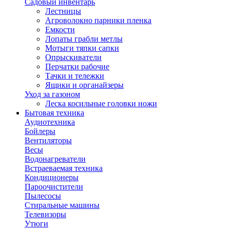
Садовый инвентарь
Лестницы
Агроволокно парники пленка
Емкости
Лопаты грабли метлы
Мотыги тяпки сапки
Опрыскиватели
Перчатки рабочие
Тачки и тележки
Ящики и органайзеры
Уход за газоном
Леска косильные головки ножи
Бытовая техника
Аудиотехника
Бойлеры
Вентиляторы
Весы
Водонагреватели
Встраеваемая техника
Кондиционеры
Пароочистители
Пылесосы
Стиральные машины
Телевизоры
Утюги