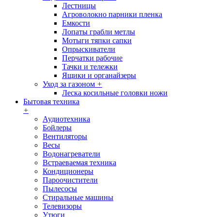
Лестницы
Агроволокно парники пленка
Емкости
Лопаты грабли метлы
Мотыги тяпки сапки
Опрыскиватели
Перчатки рабочие
Тачки и тележки
Ящики и органайзеры
Уход за газоном
+
Леска косильные головки ножи
Бытовая техника
+
Аудиотехника
Бойлеры
Вентиляторы
Весы
Водонагреватели
Встраеваемая техника
Кондиционеры
Пароочистители
Пылесосы
Стиральные машины
Телевизоры
Утюги