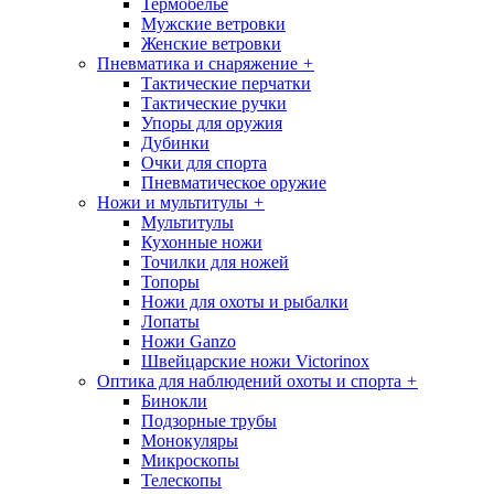
Термобелье
Мужские ветровки
Женские ветровки
Пневматика и снаряжение
+
Тактические перчатки
Тактические ручки
Упоры для оружия
Дубинки
Очки для спорта
Пневматическое оружие
Ножи и мультитулы
+
Мультитулы
Кухонные ножи
Точилки для ножей
Топоры
Ножи для охоты и рыбалки
Лопаты
Ножи Ganzo
Швейцарские ножи Victorinox
Оптика для наблюдений охоты и спорта
+
Бинокли
Подзорные трубы
Монокуляры
Микроскопы
Телескопы