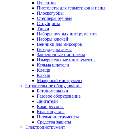
Отвертки
Пистолеты для герметиков и пены
Плоскогубцы
Степлеры ручные
Струбцины
Тиски
Наборы ручных инструментов
Наборы ключей
Венчики для миксеров
Гвоздодеры ломы
Заклепочные пистолеты
Измерительные инструменты
Кельма шпатели
Клещи
Ключи
Малярный инструмент
Строительное оборудование
Бетономешалки
Газовое оборудование
Двигатели
Компрессоры
Краскопульты
Пневмоинструменты
Средства защиты
Электроинструмент