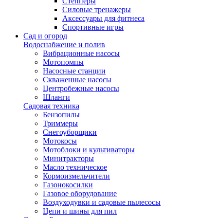
Степперы
Силовые тренажеры
Аксессуары для фитнеса
Спортивные игры
Сад и огород
Водоснабжение и полив
Вибрационные насосы
Мотопомпы
Насосные станции
Скваженные насосы
Центробежные насосы
Шланги
Садовая техника
Бензопилы
Триммеры
Снегоуборщики
Мотокосы
Мотоблоки и культиваторы
Минитракторы
Масло техническое
Кормоизмельчители
Газонокосилки
Газовое оборудование
Воздуходувки и садовые пылесосы
Цепи и шины для пил