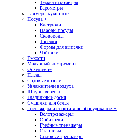
Термогигрометры
Барометры
Таймеры кухонные
Посуда
+
Кастрюли
Наборы посуды
Сковороды
Тарелки
Формы для выпечки
Чайники
Емкости
Малярный инструмент
Освещение
Пледы
Садовые качели
Увлажнители воздуха
Шнуры веревки
Гладильные доски
Сушилки для белья
Тренажеры и спортивное оборудование
+
Велотренажеры
Орбитреки
Гребные тренажеры
Степперы
Силовые тренажеры