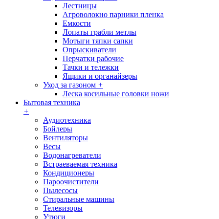
Лестницы
Агроволокно парники пленка
Емкости
Лопаты грабли метлы
Мотыги тяпки сапки
Опрыскиватели
Перчатки рабочие
Тачки и тележки
Ящики и органайзеры
Уход за газоном
+
Леска косильные головки ножи
Бытовая техника
+
Аудиотехника
Бойлеры
Вентиляторы
Весы
Водонагреватели
Встраеваемая техника
Кондиционеры
Пароочистители
Пылесосы
Стиральные машины
Телевизоры
Утюги