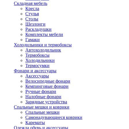
Складная мебель
Кресла
Стулья
Столы
Шезлонги
Раскладушки
Комплекты мебели
Гамаки
Холодильники и термобоксы
Автохолодильник
Термобоксы
Холодильники
Термосумки
Фонари и аксессуары
Аксессуары
Велосипедные фонари
Кемпинговые фонари
Ручные фонари
Налобные фонари
Зарядные устройства
Спальные мешки и коврики
Спальные мешки
Самонадувающиеся коврики
Карематы
Одежда обувь и аксессуары