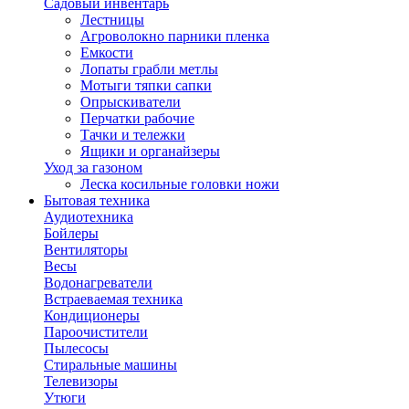
Садовый инвентарь
Лестницы
Агроволокно парники пленка
Емкости
Лопаты грабли метлы
Мотыги тяпки сапки
Опрыскиватели
Перчатки рабочие
Тачки и тележки
Ящики и органайзеры
Уход за газоном
Леска косильные головки ножи
Бытовая техника
Аудиотехника
Бойлеры
Вентиляторы
Весы
Водонагреватели
Встраеваемая техника
Кондиционеры
Пароочистители
Пылесосы
Стиральные машины
Телевизоры
Утюги