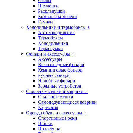
Столы
Шезлонги
Раскладушки
Комплекты мебели
Гамаки
Холодильники и термобоксы
+
Автохолодильник
Термобоксы
Холодильники
Термосумки
Фонари и аксессуары
+
Аксессуары
Велосипедные фонари
Кемпинговые фонари
Ручные фонари
Налобные фонари
Зарядные устройства
Спальные мешки и коврики
+
Спальные мешки
Самонадувающиеся коврики
Карематы
Одежда обувь и аксессуары
+
Спортивные носки
Шапки
Полотенца