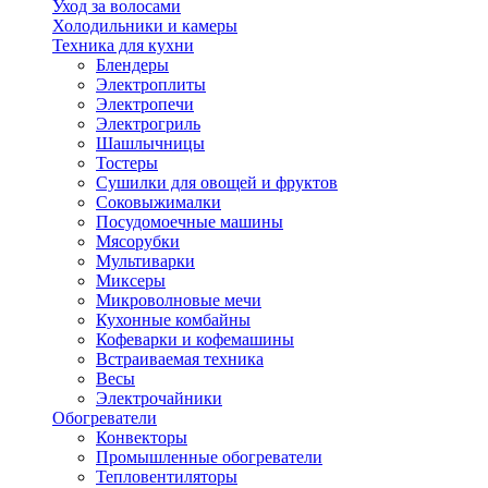
Уход за волосами
Холодильники и камеры
Техника для кухни
Блендеры
Электроплиты
Электропечи
Электрогриль
Шашлычницы
Тостеры
Сушилки для овощей и фруктов
Соковыжималки
Посудомоечные машины
Мясорубки
Мультиварки
Миксеры
Микроволновые мечи
Кухонные комбайны
Кофеварки и кофемашины
Встраиваемая техника
Весы
Электрочайники
Обогреватели
Конвекторы
Промышленные обогреватели
Тепловентиляторы