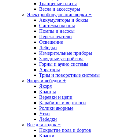
Транцевые плиты
Весла и аксессуары
Электрооборудование лодки
+
Аккумуляторы и боксы
Системы охраны
Помпы и насосы
Переключатели
Освещение
Лебедки
Измерительные приборы
Зарядные устройства
Горны и аудио системы
Аэраторы
Трим и поворотные системы
Якоря и лебедки
+
Якоря
Кранцы
Веревки и цепи
Карабины и вертлюги
Ролики якорные
Утки
Лебедки
Все для лодок
+
Покрытие пола и бортов
Краски