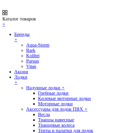
Каталог товаров
×
Бренды
+
Aqua-Storm
Bark
Kolibri
Parsun
Vitan
Акции
Лодки
+
Надувные лодки
+
Гребные лодки
Килевые моторные лодки
Моторные лодки
Аксессуары для лодок ПВХ
+
Весла
Транцы навесные
Транцевые колеса
Тенты и палатки для лодок