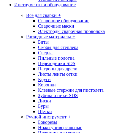
Инструменты и оборудование
+
Все для сварки
+
Сварочное оборудование
Сварочные маски
Электроды сварочная проволока
Расходные материалы
+
Биты
Скобы для степлера
Сверла
Пильные полотна
Переходники SDS
Патроны для дрели
Листы ленты сетки
Круги
Коронки
Клеевые стержни для пистолета
Зубила и пики SDS
Диски
Буры
Щетки
Ручной инструмент
+
Бокорезы
Ножи универсальные
Ножницы по металу