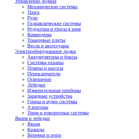
Управление лодкой
Механические системы
Троса
Рули
Гидравлические системы
Редуктора и тросы к ним
Командеры
Транцевые плиты
Весла и аксессуары
Электрооборудование лодки
Аккумуляторы и боксы
Системы охраны
Помпы и насосы
Переключатели
Освещение
Лебедки
Измерительные приборы
Зарядные устройства
Горны и аудио системы
Аэраторы
Трим и поворотные системы
Якоря и лебедки
Якоря
Кранцы
Веревки и цепи