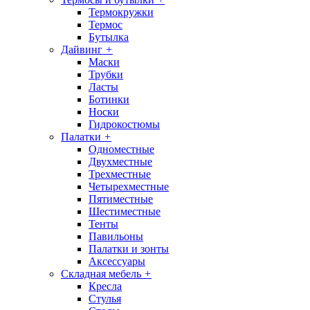
Термокружки
Термос
Бутылка
Дайвинг
+
Маски
Трубки
Ласты
Ботинки
Носки
Гидрокостюмы
Палатки
+
Одноместные
Двухместные
Трехместные
Четырехместные
Пятиместные
Шестиместные
Тенты
Павильоны
Палатки и зонты
Аксессуары
Складная мебель
+
Кресла
Стулья