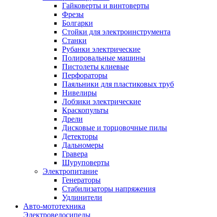
Гайковерты и винтоверты
Фрезы
Болгарки
Стойки для электроинструмента
Станки
Рубанки электрические
Полировальные машины
Пистолеты клиевые
Перфораторы
Паяльники для пластиковых труб
Нивелиры
Лобзики электрические
Краскопульты
Дрели
Дисковые и торцовочные пилы
Детекторы
Дальномеры
Гравера
Шуруповерты
Электропитание
Генераторы
Стабилизаторы напряжения
Удлинители
Авто-мототехника
Электровелосипеды