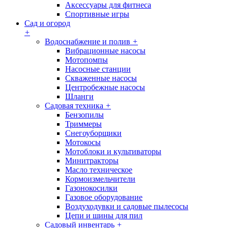
Аксессуары для фитнеса
Спортивные игры
Сад и огород
+
Водоснабжение и полив
+
Вибрационные насосы
Мотопомпы
Насосные станции
Скваженные насосы
Центробежные насосы
Шланги
Садовая техника
+
Бензопилы
Триммеры
Снегоуборщики
Мотокосы
Мотоблоки и культиваторы
Минитракторы
Масло техническое
Кормоизмельчители
Газонокосилки
Газовое оборудование
Воздуходувки и садовые пылесосы
Цепи и шины для пил
Садовый инвентарь
+