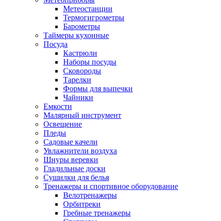
Метеостанции
Термогигрометры
Барометры
Таймеры кухонные
Посуда
Кастрюли
Наборы посуды
Сковороды
Тарелки
Формы для выпечки
Чайники
Емкости
Малярный инструмент
Освещение
Пледы
Садовые качели
Увлажнители воздуха
Шнуры веревки
Гладильные доски
Сушилки для белья
Тренажеры и спортивное оборудование
Велотренажеры
Орбитреки
Гребные тренажеры