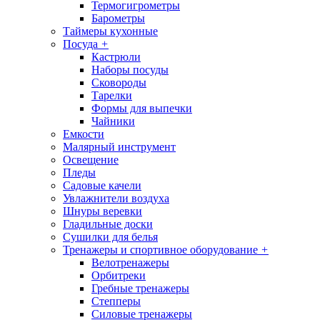
Термогигрометры
Барометры
Таймеры кухонные
Посуда
+
Кастрюли
Наборы посуды
Сковороды
Тарелки
Формы для выпечки
Чайники
Емкости
Малярный инструмент
Освещение
Пледы
Садовые качели
Увлажнители воздуха
Шнуры веревки
Гладильные доски
Сушилки для белья
Тренажеры и спортивное оборудование
+
Велотренажеры
Орбитреки
Гребные тренажеры
Степперы
Силовые тренажеры