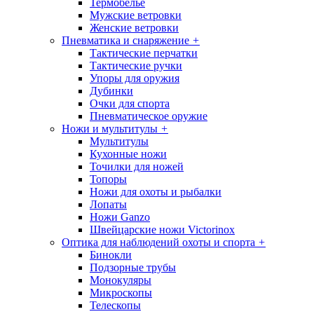
Термобелье
Мужские ветровки
Женские ветровки
Пневматика и снаряжение
+
Тактические перчатки
Тактические ручки
Упоры для оружия
Дубинки
Очки для спорта
Пневматическое оружие
Ножи и мультитулы
+
Мультитулы
Кухонные ножи
Точилки для ножей
Топоры
Ножи для охоты и рыбалки
Лопаты
Ножи Ganzo
Швейцарские ножи Victorinox
Оптика для наблюдений охоты и спорта
+
Бинокли
Подзорные трубы
Монокуляры
Микроскопы
Телескопы