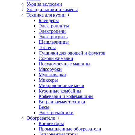
Уход за волосами
Холодильники и камеры
Техника для кухни
+
Блендеры
Электроплиты
Электропечи
Электрогриль
Шашлычницы
Тостеры
Сушилки для овощей и фруктов
Соковыжималки
Посудомоечные машины
Мясорубки
Мультиварки
Миксеры
Микроволновые мечи
Кухонные комбайны
Кофеварки и кофемашины
Встраиваемая техника
Весы
Электрочайники
Обогреватели
+
Конвекторы
Промышленные обогреватели
Тепловентиляторы