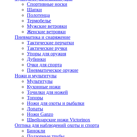
Спортивные носки
Шапки
Полотенца
Термобелье
Мужские ветровки
Женские ветровки
Пневматика и снаряжение
Тактические перчатки
Тактические ручки
Упоры для оружия
Дубинки
Очки для спорта
Пневматическое оружие
Ножи и мультитулы
Мультитулы
Кухонные ножи
Точилки для ножей
Топоры
Ножи для охоты и рыбалки
Лопаты
Ножи Ganzo
Швейцарские ножи Victorinox
Оптика для наблюдений охоты и спорта
Бинокли
Подзорные трубы