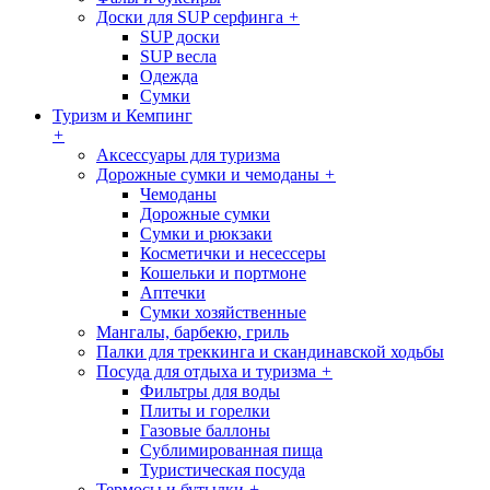
Доски для SUP серфинга
+
SUP доски
SUP весла
Одежда
Сумки
Туризм и Кемпинг
+
Аксессуары для туризма
Дорожные сумки и чемоданы
+
Чемоданы
Дорожные сумки
Сумки и рюкзаки
Косметички и несессеры
Кошельки и портмоне
Аптечки
Сумки хозяйственные
Мангалы, барбекю, гриль
Палки для треккинга и скандинавской ходьбы
Посуда для отдыха и туризма
+
Фильтры для воды
Плиты и горелки
Газовые баллоны
Сублимированная пища
Туристическая посуда
Термосы и бутылки
+