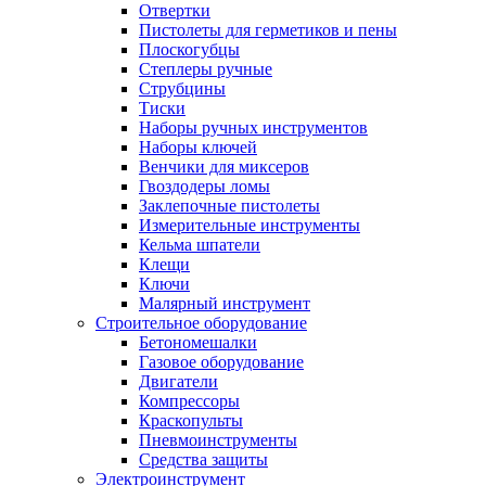
Отвертки
Пистолеты для герметиков и пены
Плоскогубцы
Степлеры ручные
Струбцины
Тиски
Наборы ручных инструментов
Наборы ключей
Венчики для миксеров
Гвоздодеры ломы
Заклепочные пистолеты
Измерительные инструменты
Кельма шпатели
Клещи
Ключи
Малярный инструмент
Строительное оборудование
Бетономешалки
Газовое оборудование
Двигатели
Компрессоры
Краскопульты
Пневмоинструменты
Средства защиты
Электроинструмент