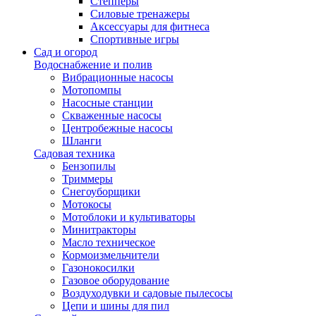
Степперы
Силовые тренажеры
Аксессуары для фитнеса
Спортивные игры
Сад и огород
Водоснабжение и полив
Вибрационные насосы
Мотопомпы
Насосные станции
Скваженные насосы
Центробежные насосы
Шланги
Садовая техника
Бензопилы
Триммеры
Снегоуборщики
Мотокосы
Мотоблоки и культиваторы
Минитракторы
Масло техническое
Кормоизмельчители
Газонокосилки
Газовое оборудование
Воздуходувки и садовые пылесосы
Цепи и шины для пил