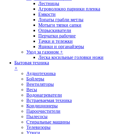
Лестницы
Агроволокно парники пленка
Емкости
Лопаты грабли метлы
Мотыги тяпки сапки
Опрыскиватели
Перчатки рабочие
Тачки и тележки
Ящики и органайзеры
Уход за газоном
+
Леска косильные головки ножи
Бытовая техника
+
Аудиотехника
Бойлеры
Вентиляторы
Весы
Водонагреватели
Встраеваемая техника
Кондиционеры
Пароочистители
Пылесосы
Стиральные машины
Телевизоры
Утюги