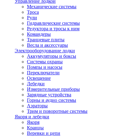
Управление лодкой
Механические системы
Троса
Рули
Гидравлические системы
Редуктора и тросы к ним
Командеры
Транцевые плиты
Весла и аксессуары
Электрооборудование лодки
Аккумуляторы и боксы
Системы охраны
Помпы и насосы
Переключатели
Освещение
Лебедки
Измерительные приборы
Зарядные устройства
Горны и аудио системы
Аэраторы
Трим и поворотные системы
Якоря и лебедки
Якоря
Кранцы
Веревки и цепи