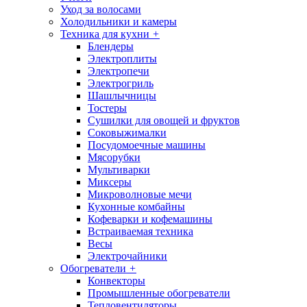
Уход за волосами
Холодильники и камеры
Техника для кухни
+
Блендеры
Электроплиты
Электропечи
Электрогриль
Шашлычницы
Тостеры
Сушилки для овощей и фруктов
Соковыжималки
Посудомоечные машины
Мясорубки
Мультиварки
Миксеры
Микроволновые мечи
Кухонные комбайны
Кофеварки и кофемашины
Встраиваемая техника
Весы
Электрочайники
Обогреватели
+
Конвекторы
Промышленные обогреватели
Тепловентиляторы