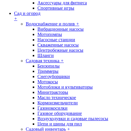
Аксессуары для фитнеса
Спортивные игры
Сад и огород
+
Водоснабжение и полив
+
Вибрационные насосы
Мотопомпы
Насосные станции
Скваженные насосы
Центробежные насосы
Шланги
Садовая техника
+
Бензопилы
Триммеры
Снегоуборщики
Мотокосы
Мотоблоки и культиваторы
Минитракторы
Масло техническое
Кормоизмельчители
Газонокосилки
Газовое оборудование
Воздуходувки и садовые пылесосы
Цепи и шины для пил
Садовый инвентарь
+