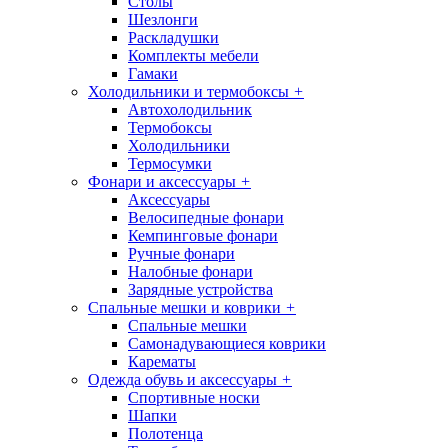
Столы
Шезлонги
Раскладушки
Комплекты мебели
Гамаки
Холодильники и термобоксы
+
Автохолодильник
Термобоксы
Холодильники
Термосумки
Фонари и аксессуары
+
Аксессуары
Велосипедные фонари
Кемпинговые фонари
Ручные фонари
Налобные фонари
Зарядные устройства
Спальные мешки и коврики
+
Спальные мешки
Самонадувающиеся коврики
Карематы
Одежда обувь и аксессуары
+
Спортивные носки
Шапки
Полотенца