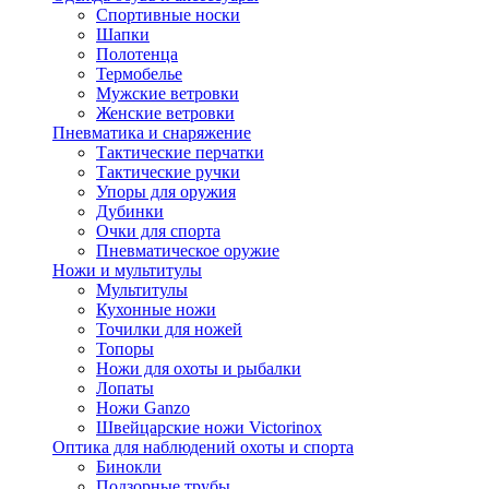
Спортивные носки
Шапки
Полотенца
Термобелье
Мужские ветровки
Женские ветровки
Пневматика и снаряжение
Тактические перчатки
Тактические ручки
Упоры для оружия
Дубинки
Очки для спорта
Пневматическое оружие
Ножи и мультитулы
Мультитулы
Кухонные ножи
Точилки для ножей
Топоры
Ножи для охоты и рыбалки
Лопаты
Ножи Ganzo
Швейцарские ножи Victorinox
Оптика для наблюдений охоты и спорта
Бинокли
Подзорные трубы