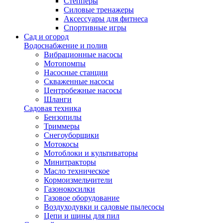
Степперы
Силовые тренажеры
Аксессуары для фитнеса
Спортивные игры
Сад и огород
Водоснабжение и полив
Вибрационные насосы
Мотопомпы
Насосные станции
Скваженные насосы
Центробежные насосы
Шланги
Садовая техника
Бензопилы
Триммеры
Снегоуборщики
Мотокосы
Мотоблоки и культиваторы
Минитракторы
Масло техническое
Кормоизмельчители
Газонокосилки
Газовое оборудование
Воздуходувки и садовые пылесосы
Цепи и шины для пил