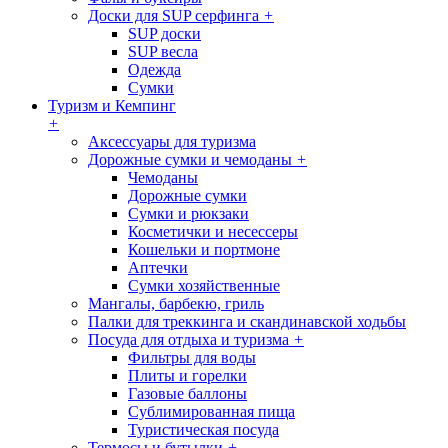
Доски для SUP серфинга
+
SUP доски
SUP весла
Одежда
Сумки
Туризм и Кемпинг
+
Аксессуары для туризма
Дорожные сумки и чемоданы
+
Чемоданы
Дорожные сумки
Сумки и рюкзаки
Косметички и несессеры
Кошельки и портмоне
Аптечки
Сумки хозяйственные
Мангалы, барбекю, гриль
Палки для треккинга и скандинавской ходьбы
Посуда для отдыха и туризма
+
Фильтры для воды
Плиты и горелки
Газовые баллоны
Сублимированная пища
Туристическая посуда
Термосы и бутылки
+