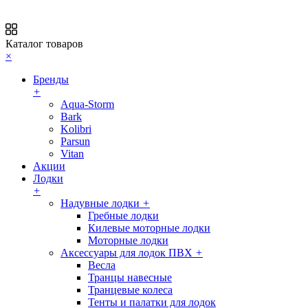
Каталог товаров
×
Бренды
+
Aqua-Storm
Bark
Kolibri
Parsun
Vitan
Акции
Лодки
+
Надувные лодки
+
Гребные лодки
Килевые моторные лодки
Моторные лодки
Аксессуары для лодок ПВХ
+
Весла
Транцы навесные
Транцевые колеса
Тенты и палатки для лодок