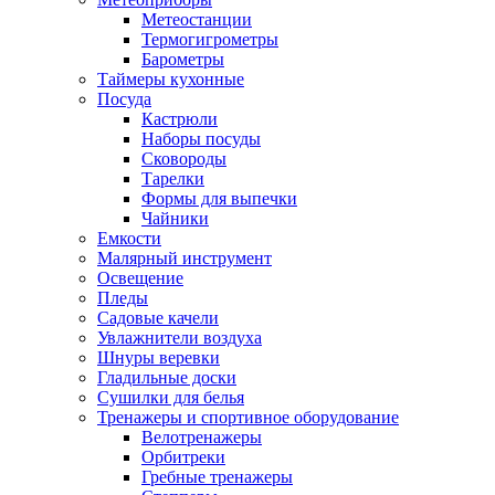
Метеостанции
Термогигрометры
Барометры
Таймеры кухонные
Посуда
Кастрюли
Наборы посуды
Сковороды
Тарелки
Формы для выпечки
Чайники
Емкости
Малярный инструмент
Освещение
Пледы
Садовые качели
Увлажнители воздуха
Шнуры веревки
Гладильные доски
Сушилки для белья
Тренажеры и спортивное оборудование
Велотренажеры
Орбитреки
Гребные тренажеры