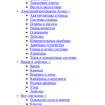
Транцевые плиты
Весла и аксессуары
Электрооборудование лодки
+
Аккумуляторы и боксы
Системы охраны
Помпы и насосы
Переключатели
Освещение
Лебедки
Измерительные приборы
Зарядные устройства
Горны и аудио системы
Аэраторы
Трим и поворотные системы
Якоря и лебедки
+
Якоря
Кранцы
Веревки и цепи
Карабины и вертлюги
Ролики якорные
Утки
Лебедки
Все для лодок
+
Покрытие пола и бортов
Краски