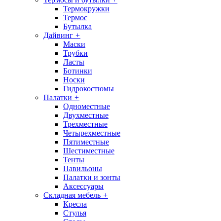
Термокружки
Термос
Бутылка
Дайвинг
+
Маски
Трубки
Ласты
Ботинки
Носки
Гидрокостюмы
Палатки
+
Одноместные
Двухместные
Трехместные
Четырехместные
Пятиместные
Шестиместные
Тенты
Павильоны
Палатки и зонты
Аксессуары
Складная мебель
+
Кресла
Стулья