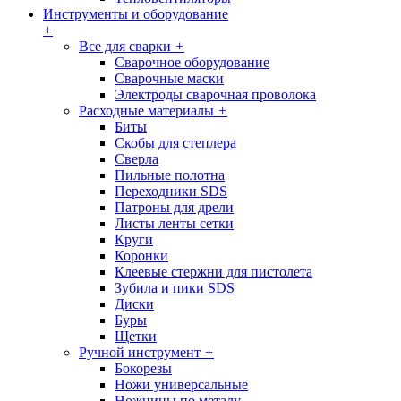
Инструменты и оборудование
+
Все для сварки
+
Сварочное оборудование
Сварочные маски
Электроды сварочная проволока
Расходные материалы
+
Биты
Скобы для степлера
Сверла
Пильные полотна
Переходники SDS
Патроны для дрели
Листы ленты сетки
Круги
Коронки
Клеевые стержни для пистолета
Зубила и пики SDS
Диски
Буры
Щетки
Ручной инструмент
+
Бокорезы
Ножи универсальные
Ножницы по металу