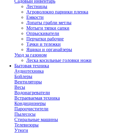
Садовый инвентарь
Лестницы
Агроволокно парники пленка
Емкости
Лопаты грабли метлы
Мотыги тяпки сапки
Опрыскиватели
Перчатки рабочие
Тачки и тележки
Ящики и органайзеры
Уход за газоном
Леска косильные головки ножи
Бытовая техника
Аудиотехника
Бойлеры
Вентиляторы
Весы
Водонагреватели
Встраеваемая техника
Кондиционеры
Пароочистители
Пылесосы
Стиральные машины
Телевизоры
Утюги