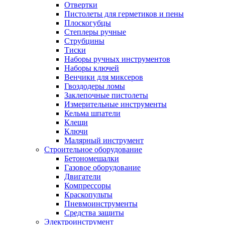
Отвертки
Пистолеты для герметиков и пены
Плоскогубцы
Степлеры ручные
Струбцины
Тиски
Наборы ручных инструментов
Наборы ключей
Венчики для миксеров
Гвоздодеры ломы
Заклепочные пистолеты
Измерительные инструменты
Кельма шпатели
Клещи
Ключи
Малярный инструмент
Строительное оборудование
Бетономешалки
Газовое оборудование
Двигатели
Компрессоры
Краскопульты
Пневмоинструменты
Средства защиты
Электроинструмент