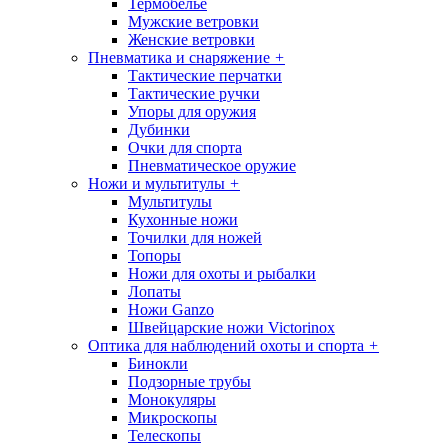
Термобелье
Мужские ветровки
Женские ветровки
Пневматика и снаряжение
+
Тактические перчатки
Тактические ручки
Упоры для оружия
Дубинки
Очки для спорта
Пневматическое оружие
Ножи и мультитулы
+
Мультитулы
Кухонные ножи
Точилки для ножей
Топоры
Ножи для охоты и рыбалки
Лопаты
Ножи Ganzo
Швейцарские ножи Victorinox
Оптика для наблюдений охоты и спорта
+
Бинокли
Подзорные трубы
Монокуляры
Микроскопы
Телескопы