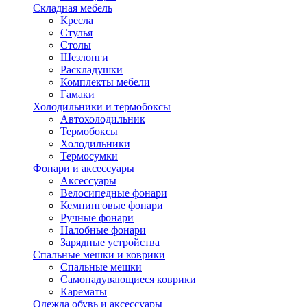
Складная мебель
Кресла
Стулья
Столы
Шезлонги
Раскладушки
Комплекты мебели
Гамаки
Холодильники и термобоксы
Автохолодильник
Термобоксы
Холодильники
Термосумки
Фонари и аксессуары
Аксессуары
Велосипедные фонари
Кемпинговые фонари
Ручные фонари
Налобные фонари
Зарядные устройства
Спальные мешки и коврики
Спальные мешки
Самонадувающиеся коврики
Карематы
Одежда обувь и аксессуары