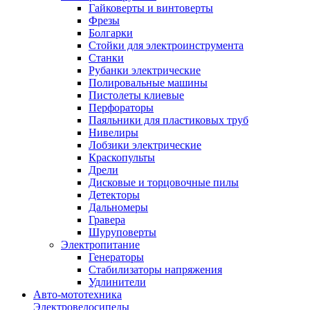
Гайковерты и винтоверты
Фрезы
Болгарки
Стойки для электроинструмента
Станки
Рубанки электрические
Полировальные машины
Пистолеты клиевые
Перфораторы
Паяльники для пластиковых труб
Нивелиры
Лобзики электрические
Краскопульты
Дрели
Дисковые и торцовочные пилы
Детекторы
Дальномеры
Гравера
Шуруповерты
Электропитание
Генераторы
Стабилизаторы напряжения
Удлинители
Авто-мототехника
Электровелосипеды