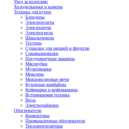
Уход за волосами
Холодильники и камеры
Техника для кухни
Блендеры
Электроплиты
Электропечи
Электрогриль
Шашлычницы
Тостеры
Сушилки для овощей и фруктов
Соковыжималки
Посудомоечные машины
Мясорубки
Мультиварки
Миксеры
Микроволновые мечи
Кухонные комбайны
Кофеварки и кофемашины
Встраиваемая техника
Весы
Электрочайники
Обогреватели
Конвекторы
Промышленные обогреватели
Тепловентиляторы