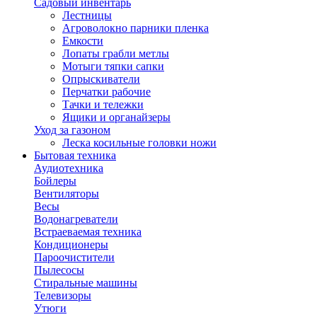
Садовый инвентарь
Лестницы
Агроволокно парники пленка
Емкости
Лопаты грабли метлы
Мотыги тяпки сапки
Опрыскиватели
Перчатки рабочие
Тачки и тележки
Ящики и органайзеры
Уход за газоном
Леска косильные головки ножи
Бытовая техника
Аудиотехника
Бойлеры
Вентиляторы
Весы
Водонагреватели
Встраеваемая техника
Кондиционеры
Пароочистители
Пылесосы
Стиральные машины
Телевизоры
Утюги