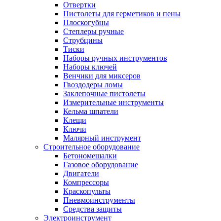
Отвертки
Пистолеты для герметиков и пены
Плоскогубцы
Степлеры ручные
Струбцины
Тиски
Наборы ручных инструментов
Наборы ключей
Венчики для миксеров
Гвоздодеры ломы
Заклепочные пистолеты
Измерительные инструменты
Кельма шпатели
Клещи
Ключи
Малярный инструмент
Строительное оборудование
Бетономешалки
Газовое оборудование
Двигатели
Компрессоры
Краскопульты
Пневмоинструменты
Средства защиты
Электроинструмент