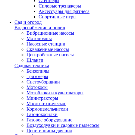
Степперы
Силовые тренажеры
Аксессуары для фитнеса
Спортивные игры
Сад и огород
Водоснабжение и полив
Вибрационные насосы
Мотопомпы
Насосные станции
Скваженные насосы
Центробежные насосы
Шланги
Садовая техника
Бензопилы
Триммеры
Снегоуборщики
Мотокосы
Мотоблоки и культиваторы
Минитракторы
Масло техническое
Кормоизмельчители
Газонокосилки
Газовое оборудование
Воздуходувки и садовые пылесосы
Цепи и шины для пил