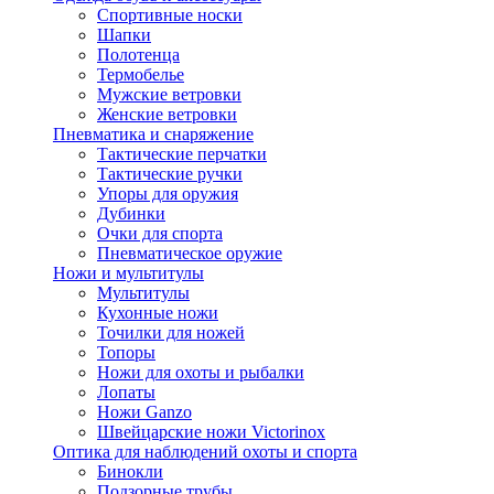
Спортивные носки
Шапки
Полотенца
Термобелье
Мужские ветровки
Женские ветровки
Пневматика и снаряжение
Тактические перчатки
Тактические ручки
Упоры для оружия
Дубинки
Очки для спорта
Пневматическое оружие
Ножи и мультитулы
Мультитулы
Кухонные ножи
Точилки для ножей
Топоры
Ножи для охоты и рыбалки
Лопаты
Ножи Ganzo
Швейцарские ножи Victorinox
Оптика для наблюдений охоты и спорта
Бинокли
Подзорные трубы