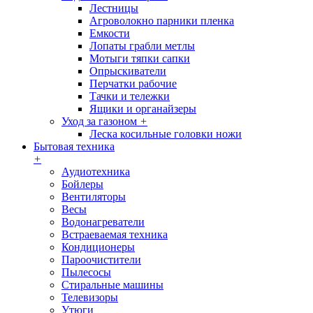
Лестницы
Агроволокно парники пленка
Емкости
Лопаты грабли метлы
Мотыги тяпки сапки
Опрыскиватели
Перчатки рабочие
Тачки и тележки
Ящики и органайзеры
Уход за газоном
+
Леска косильные головки ножи
Бытовая техника
+
Аудиотехника
Бойлеры
Вентиляторы
Весы
Водонагреватели
Встраеваемая техника
Кондиционеры
Пароочистители
Пылесосы
Стиральные машины
Телевизоры
Утюги