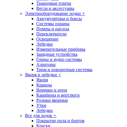
Транцевые плиты
Весла и аксессуары
Электрооборудование лодки
+
Аккумуляторы и боксы
Системы охраны
Помпы и насосы
Переключатели
Освещение
Лебедки
Измерительные приборы
Зарядные устройства
Горны и аудио системы
Аэраторы
Трим и поворотные системы
Якоря и лебедки
+
Якоря
Кранцы
Веревки и цепи
Карабины и вертлюги
Ролики якорные
Утки
Лебедки
Все для лодок
+
Покрытие пола и бортов
Краски