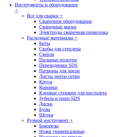
Инструменты и оборудование
+
Все для сварки
+
Сварочное оборудование
Сварочные маски
Электроды сварочная проволока
Расходные материалы
+
Биты
Скобы для степлера
Сверла
Пильные полотна
Переходники SDS
Патроны для дрели
Листы ленты сетки
Круги
Коронки
Клеевые стержни для пистолета
Зубила и пики SDS
Диски
Буры
Щетки
Ручной инструмент
+
Бокорезы
Ножи универсальные
Ножницы по металу