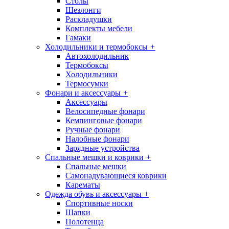
Столы
Шезлонги
Раскладушки
Комплекты мебели
Гамаки
Холодильники и термобоксы
+
Автохолодильник
Термобоксы
Холодильники
Термосумки
Фонари и аксессуары
+
Аксессуары
Велосипедные фонари
Кемпинговые фонари
Ручные фонари
Налобные фонари
Зарядные устройства
Спальные мешки и коврики
+
Спальные мешки
Самонадувающиеся коврики
Карематы
Одежда обувь и аксессуары
+
Спортивные носки
Шапки
Полотенца