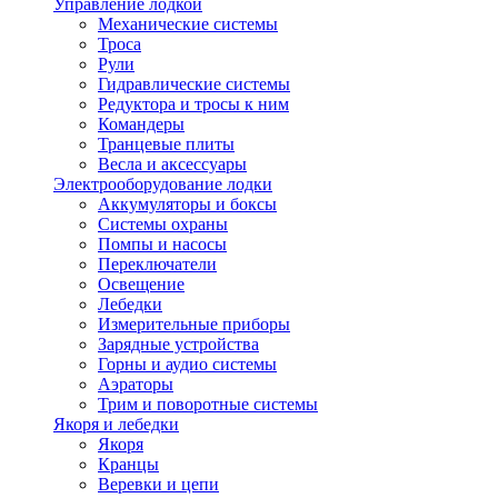
Управление лодкой
Механические системы
Троса
Рули
Гидравлические системы
Редуктора и тросы к ним
Командеры
Транцевые плиты
Весла и аксессуары
Электрооборудование лодки
Аккумуляторы и боксы
Системы охраны
Помпы и насосы
Переключатели
Освещение
Лебедки
Измерительные приборы
Зарядные устройства
Горны и аудио системы
Аэраторы
Трим и поворотные системы
Якоря и лебедки
Якоря
Кранцы
Веревки и цепи