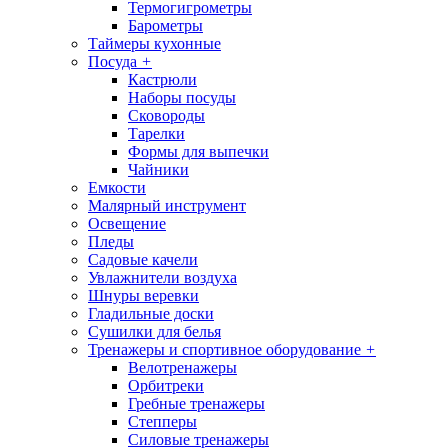
Термогигрометры
Барометры
Таймеры кухонные
Посуда
+
Кастрюли
Наборы посуды
Сковороды
Тарелки
Формы для выпечки
Чайники
Емкости
Малярный инструмент
Освещение
Пледы
Садовые качели
Увлажнители воздуха
Шнуры веревки
Гладильные доски
Сушилки для белья
Тренажеры и спортивное оборудование
+
Велотренажеры
Орбитреки
Гребные тренажеры
Степперы
Силовые тренажеры