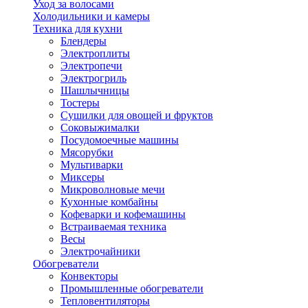
Уход за волосами
Холодильники и камеры
Техника для кухни
Блендеры
Электроплиты
Электропечи
Электрогриль
Шашлычницы
Тостеры
Сушилки для овощей и фруктов
Соковыжималки
Посудомоечные машины
Мясорубки
Мультиварки
Миксеры
Микроволновые мечи
Кухонные комбайны
Кофеварки и кофемашины
Встраиваемая техника
Весы
Электрочайники
Обогреватели
Конвекторы
Промышленные обогреватели
Тепловентиляторы