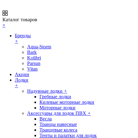
Каталог товаров
×
Бренды
+
Aqua-Storm
Bark
Kolibri
Parsun
Vitan
Акции
Лодки
+
Надувные лодки
+
Гребные лодки
Килевые моторные лодки
Моторные лодки
Аксессуары для лодок ПВХ
+
Весла
Транцы навесные
Транцевые колеса
Тенты и палатки для лодок