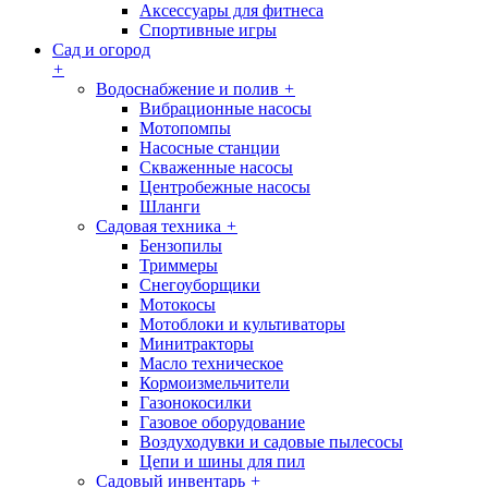
Аксессуары для фитнеса
Спортивные игры
Сад и огород
+
Водоснабжение и полив
+
Вибрационные насосы
Мотопомпы
Насосные станции
Скваженные насосы
Центробежные насосы
Шланги
Садовая техника
+
Бензопилы
Триммеры
Снегоуборщики
Мотокосы
Мотоблоки и культиваторы
Минитракторы
Масло техническое
Кормоизмельчители
Газонокосилки
Газовое оборудование
Воздуходувки и садовые пылесосы
Цепи и шины для пил
Садовый инвентарь
+