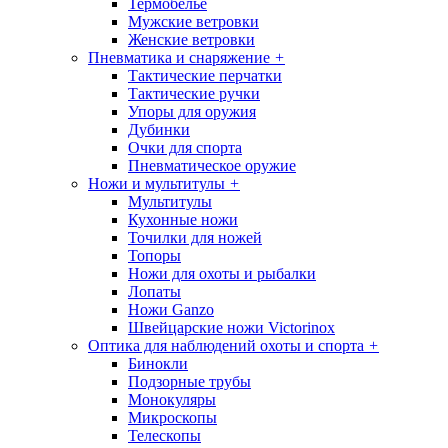
Термобелье
Мужские ветровки
Женские ветровки
Пневматика и снаряжение
+
Тактические перчатки
Тактические ручки
Упоры для оружия
Дубинки
Очки для спорта
Пневматическое оружие
Ножи и мультитулы
+
Мультитулы
Кухонные ножи
Точилки для ножей
Топоры
Ножи для охоты и рыбалки
Лопаты
Ножи Ganzo
Швейцарские ножи Victorinox
Оптика для наблюдений охоты и спорта
+
Бинокли
Подзорные трубы
Монокуляры
Микроскопы
Телескопы