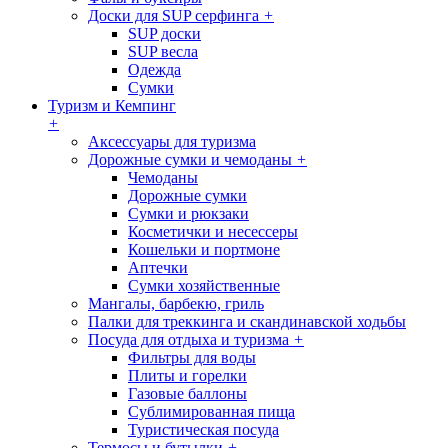
Доски для SUP серфинга
+
SUP доски
SUP весла
Одежда
Сумки
Туризм и Кемпинг
+
Аксессуары для туризма
Дорожные сумки и чемоданы
+
Чемоданы
Дорожные сумки
Сумки и рюкзаки
Косметички и несессеры
Кошельки и портмоне
Аптечки
Сумки хозяйственные
Мангалы, барбекю, гриль
Палки для треккинга и скандинавской ходьбы
Посуда для отдыха и туризма
+
Фильтры для воды
Плиты и горелки
Газовые баллоны
Сублимированная пища
Туристическая посуда
Термосы и бутылки
+