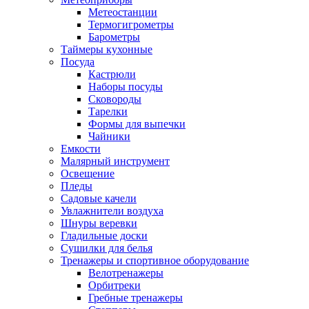
Метеостанции
Термогигрометры
Барометры
Таймеры кухонные
Посуда
Кастрюли
Наборы посуды
Сковороды
Тарелки
Формы для выпечки
Чайники
Емкости
Малярный инструмент
Освещение
Пледы
Садовые качели
Увлажнители воздуха
Шнуры веревки
Гладильные доски
Сушилки для белья
Тренажеры и спортивное оборудование
Велотренажеры
Орбитреки
Гребные тренажеры