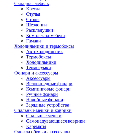
Складная мебель
Кресла
Стулья
Столы
Шезлонги
Раскладушки
Комплекты мебели
Гамаки
Холодильники и термобоксы
Автохолодильник
Термобоксы
Холодильники
Термосумки
Фонари и аксессуары
Аксессуары
Велосипедные фонари
Кемпинговые фонари
Ручные фонари
Налобные фонари
Зарядные устройства
Спальные мешки и коврики
Спальные мешки
Самонадувающиеся коврики
Карематы
Одежда обувь и аксессуары