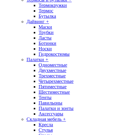
Термокружки
Термос
Бутылка
Дайвинг
+
Маски
Трубки
Ласты
Ботинки
Носки
Гидрокостюмы
Палатки
+
Одноместные
Двухместные
Трехместные
Четырехместные
Пятиместные
Шестиместные
Тенты
Павильоны
Палатки и зонты
Аксессуары
Складная мебель
+
Кресла
Стулья