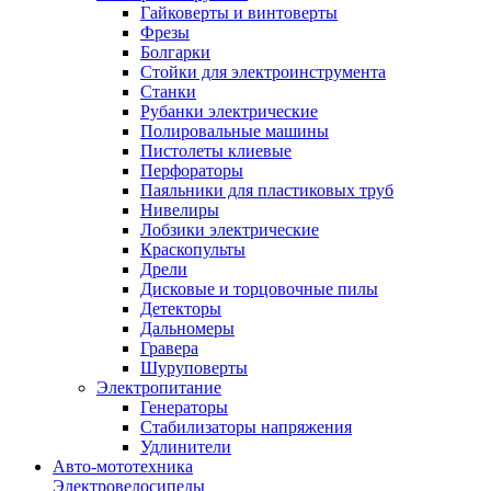
Гайковерты и винтоверты
Фрезы
Болгарки
Стойки для электроинструмента
Станки
Рубанки электрические
Полировальные машины
Пистолеты клиевые
Перфораторы
Паяльники для пластиковых труб
Нивелиры
Лобзики электрические
Краскопульты
Дрели
Дисковые и торцовочные пилы
Детекторы
Дальномеры
Гравера
Шуруповерты
Электропитание
Генераторы
Стабилизаторы напряжения
Удлинители
Авто-мототехника
Электровелосипеды