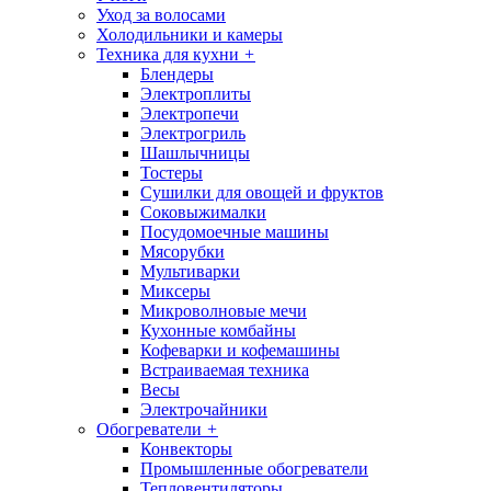
Уход за волосами
Холодильники и камеры
Техника для кухни
+
Блендеры
Электроплиты
Электропечи
Электрогриль
Шашлычницы
Тостеры
Сушилки для овощей и фруктов
Соковыжималки
Посудомоечные машины
Мясорубки
Мультиварки
Миксеры
Микроволновые мечи
Кухонные комбайны
Кофеварки и кофемашины
Встраиваемая техника
Весы
Электрочайники
Обогреватели
+
Конвекторы
Промышленные обогреватели
Тепловентиляторы