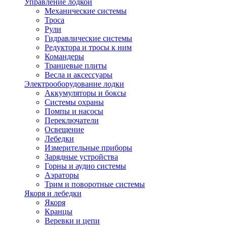
Управление лодкой
Механические системы
Троса
Рули
Гидравлические системы
Редуктора и тросы к ним
Командеры
Транцевые плиты
Весла и аксессуары
Электрооборудование лодки
Аккумуляторы и боксы
Системы охраны
Помпы и насосы
Переключатели
Освещение
Лебедки
Измерительные приборы
Зарядные устройства
Горны и аудио системы
Аэраторы
Трим и поворотные системы
Якоря и лебедки
Якоря
Кранцы
Веревки и цепи