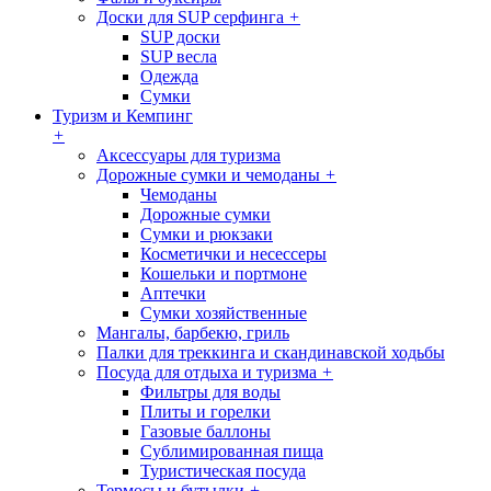
Доски для SUP серфинга
+
SUP доски
SUP весла
Одежда
Сумки
Туризм и Кемпинг
+
Аксессуары для туризма
Дорожные сумки и чемоданы
+
Чемоданы
Дорожные сумки
Сумки и рюкзаки
Косметички и несессеры
Кошельки и портмоне
Аптечки
Сумки хозяйственные
Мангалы, барбекю, гриль
Палки для треккинга и скандинавской ходьбы
Посуда для отдыха и туризма
+
Фильтры для воды
Плиты и горелки
Газовые баллоны
Сублимированная пища
Туристическая посуда
Термосы и бутылки
+