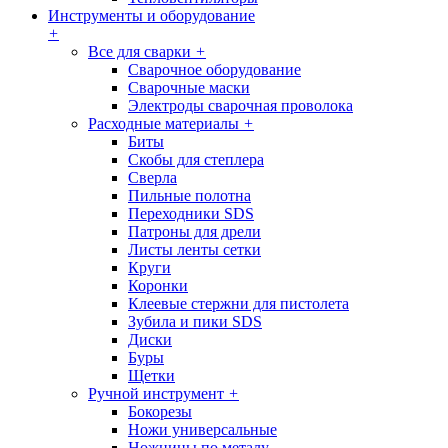
Инструменты и оборудование
+
Все для сварки
+
Сварочное оборудование
Сварочные маски
Электроды сварочная проволока
Расходные материалы
+
Биты
Скобы для степлера
Сверла
Пильные полотна
Переходники SDS
Патроны для дрели
Листы ленты сетки
Круги
Коронки
Клеевые стержни для пистолета
Зубила и пики SDS
Диски
Буры
Щетки
Ручной инструмент
+
Бокорезы
Ножи универсальные
Ножницы по металу