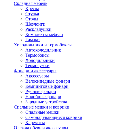
Складная мебель
Кресла
Стулья
Столы
Шезлонги
Раскладушки
Комплекты мебели
Гамаки
Холодильники и термобоксы
Автохолодильник
Термобоксы
Холодильники
Термосумки
Фонари и аксессуары
Аксессуары
Велосипедные фонари
Кемпинговые фонари
Ручные фонари
Налобные фонари
Зарядные устройства
Спальные мешки и коврики
Спальные мешки
Самонадувающиеся коврики
Карематы
Одежда обувь и аксессуары