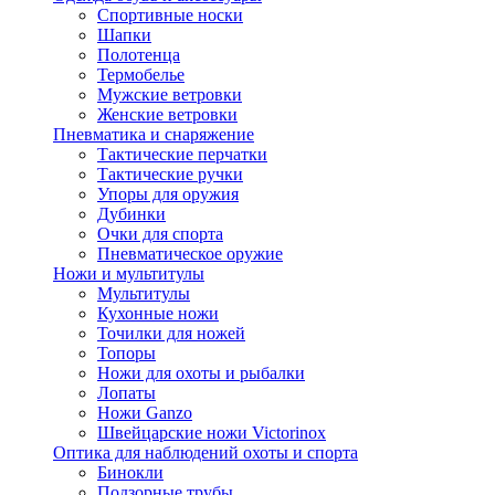
Спортивные носки
Шапки
Полотенца
Термобелье
Мужские ветровки
Женские ветровки
Пневматика и снаряжение
Тактические перчатки
Тактические ручки
Упоры для оружия
Дубинки
Очки для спорта
Пневматическое оружие
Ножи и мультитулы
Мультитулы
Кухонные ножи
Точилки для ножей
Топоры
Ножи для охоты и рыбалки
Лопаты
Ножи Ganzo
Швейцарские ножи Victorinox
Оптика для наблюдений охоты и спорта
Бинокли
Подзорные трубы