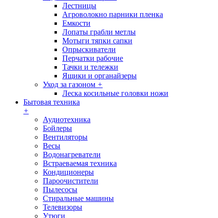
Лестницы
Агроволокно парники пленка
Емкости
Лопаты грабли метлы
Мотыги тяпки сапки
Опрыскиватели
Перчатки рабочие
Тачки и тележки
Ящики и органайзеры
Уход за газоном
+
Леска косильные головки ножи
Бытовая техника
+
Аудиотехника
Бойлеры
Вентиляторы
Весы
Водонагреватели
Встраеваемая техника
Кондиционеры
Пароочистители
Пылесосы
Стиральные машины
Телевизоры
Утюги