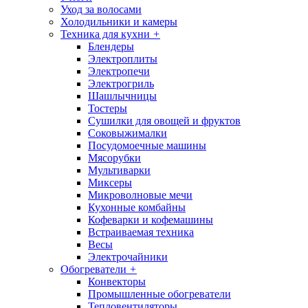
Уход за волосами
Холодильники и камеры
Техника для кухни
+
Блендеры
Электроплиты
Электропечи
Электрогриль
Шашлычницы
Тостеры
Сушилки для овощей и фруктов
Соковыжималки
Посудомоечные машины
Мясорубки
Мультиварки
Миксеры
Микроволновые мечи
Кухонные комбайны
Кофеварки и кофемашины
Встраиваемая техника
Весы
Электрочайники
Обогреватели
+
Конвекторы
Промышленные обогреватели
Тепловентиляторы