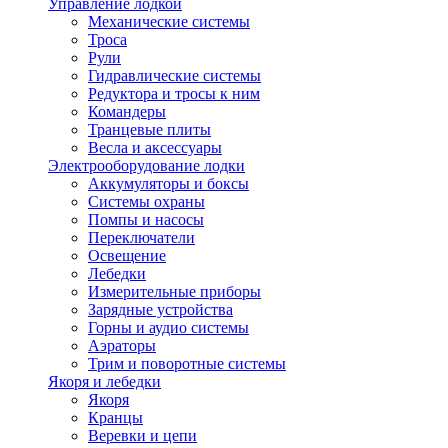
Управление лодкой
Механические системы
Троса
Рули
Гидравлические системы
Редуктора и тросы к ним
Командеры
Транцевые плиты
Весла и аксессуары
Электрооборудование лодки
Аккумуляторы и боксы
Системы охраны
Помпы и насосы
Переключатели
Освещение
Лебедки
Измерительные приборы
Зарядные устройства
Горны и аудио системы
Аэраторы
Трим и поворотные системы
Якоря и лебедки
Якоря
Кранцы
Веревки и цепи