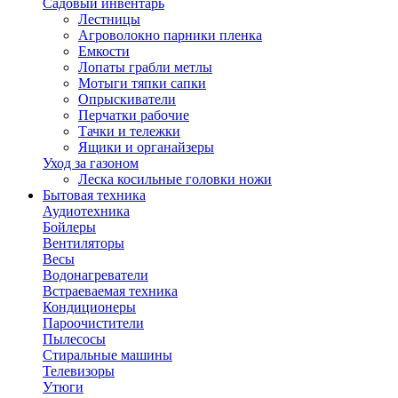
Садовый инвентарь
Лестницы
Агроволокно парники пленка
Емкости
Лопаты грабли метлы
Мотыги тяпки сапки
Опрыскиватели
Перчатки рабочие
Тачки и тележки
Ящики и органайзеры
Уход за газоном
Леска косильные головки ножи
Бытовая техника
Аудиотехника
Бойлеры
Вентиляторы
Весы
Водонагреватели
Встраеваемая техника
Кондиционеры
Пароочистители
Пылесосы
Стиральные машины
Телевизоры
Утюги