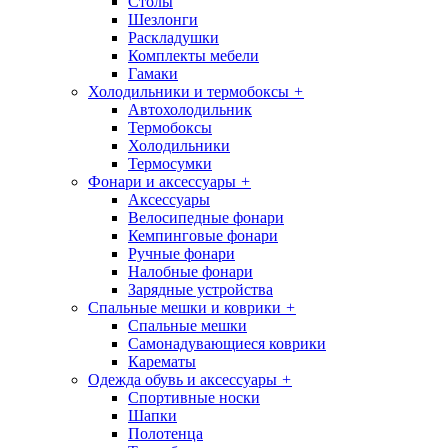
Столы
Шезлонги
Раскладушки
Комплекты мебели
Гамаки
Холодильники и термобоксы
+
Автохолодильник
Термобоксы
Холодильники
Термосумки
Фонари и аксессуары
+
Аксессуары
Велосипедные фонари
Кемпинговые фонари
Ручные фонари
Налобные фонари
Зарядные устройства
Спальные мешки и коврики
+
Спальные мешки
Самонадувающиеся коврики
Карематы
Одежда обувь и аксессуары
+
Спортивные носки
Шапки
Полотенца