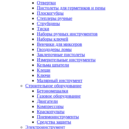
Отвертки
Пистолеты для герметиков и пены
Плоскогубцы
Степлеры ручные
Струбцины
Тиски
Наборы ручных инструментов
Наборы ключей
Венчики для миксеров
Гвоздодеры ломы
Заклепочные пистолеты
Измерительные инструменты
Кельма шпатели
Клещи
Ключи
Малярный инструмент
Строительное оборудование
Бетономешалки
Газовое оборудование
Двигатели
Компрессоры
Краскопульты
Пневмоинструменты
Средства защиты
Электроинструмент