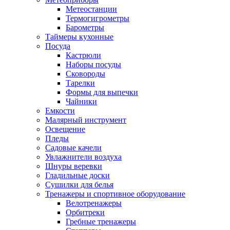
Метеостанции
Термогигрометры
Барометры
Таймеры кухонные
Посуда
Кастрюли
Наборы посуды
Сковороды
Тарелки
Формы для выпечки
Чайники
Емкости
Малярный инструмент
Освещение
Пледы
Садовые качели
Увлажнители воздуха
Шнуры веревки
Гладильные доски
Сушилки для белья
Тренажеры и спортивное оборудование
Велотренажеры
Орбитреки
Гребные тренажеры