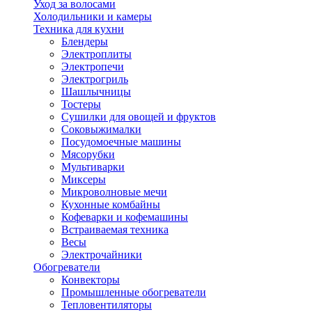
Уход за волосами
Холодильники и камеры
Техника для кухни
Блендеры
Электроплиты
Электропечи
Электрогриль
Шашлычницы
Тостеры
Сушилки для овощей и фруктов
Соковыжималки
Посудомоечные машины
Мясорубки
Мультиварки
Миксеры
Микроволновые мечи
Кухонные комбайны
Кофеварки и кофемашины
Встраиваемая техника
Весы
Электрочайники
Обогреватели
Конвекторы
Промышленные обогреватели
Тепловентиляторы