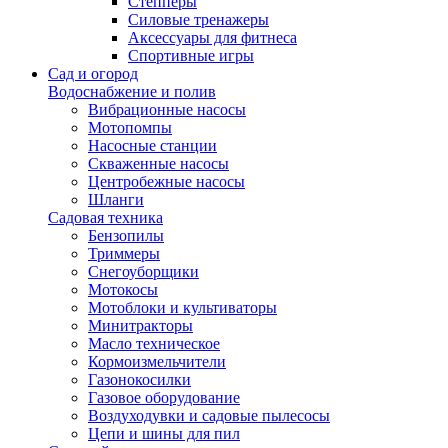
Степперы
Силовые тренажеры
Аксессуары для фитнеса
Спортивные игры
Сад и огород
Водоснабжение и полив
Вибрационные насосы
Мотопомпы
Насосные станции
Скваженные насосы
Центробежные насосы
Шланги
Садовая техника
Бензопилы
Триммеры
Снегоуборщики
Мотокосы
Мотоблоки и культиваторы
Минитракторы
Масло техническое
Кормоизмельчители
Газонокосилки
Газовое оборудование
Воздуходувки и садовые пылесосы
Цепи и шины для пил