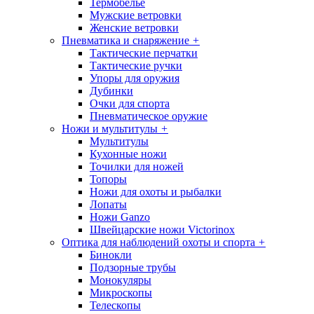
Термобелье
Мужские ветровки
Женские ветровки
Пневматика и снаряжение
+
Тактические перчатки
Тактические ручки
Упоры для оружия
Дубинки
Очки для спорта
Пневматическое оружие
Ножи и мультитулы
+
Мультитулы
Кухонные ножи
Точилки для ножей
Топоры
Ножи для охоты и рыбалки
Лопаты
Ножи Ganzo
Швейцарские ножи Victorinox
Оптика для наблюдений охоты и спорта
+
Бинокли
Подзорные трубы
Монокуляры
Микроскопы
Телескопы