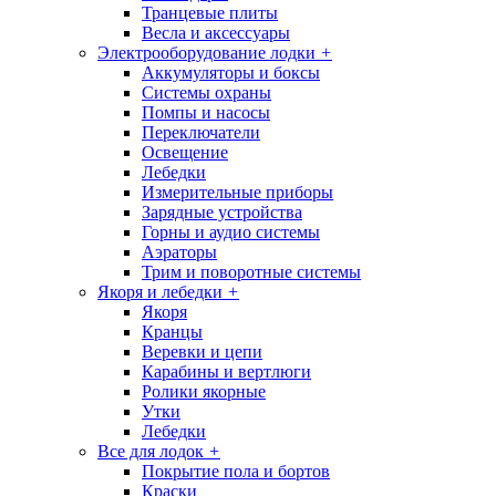
Транцевые плиты
Весла и аксессуары
Электрооборудование лодки
+
Аккумуляторы и боксы
Системы охраны
Помпы и насосы
Переключатели
Освещение
Лебедки
Измерительные приборы
Зарядные устройства
Горны и аудио системы
Аэраторы
Трим и поворотные системы
Якоря и лебедки
+
Якоря
Кранцы
Веревки и цепи
Карабины и вертлюги
Ролики якорные
Утки
Лебедки
Все для лодок
+
Покрытие пола и бортов
Краски