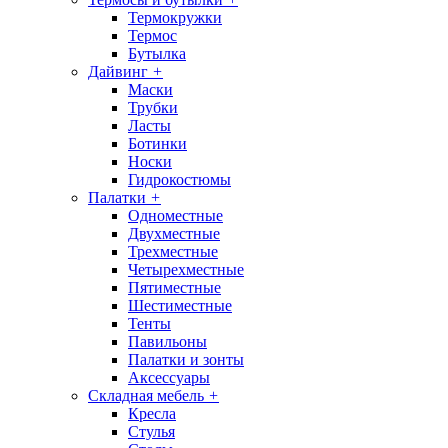
Термокружки
Термос
Бутылка
Дайвинг
+
Маски
Трубки
Ласты
Ботинки
Носки
Гидрокостюмы
Палатки
+
Одноместные
Двухместные
Трехместные
Четырехместные
Пятиместные
Шестиместные
Тенты
Павильоны
Палатки и зонты
Аксессуары
Складная мебель
+
Кресла
Стулья