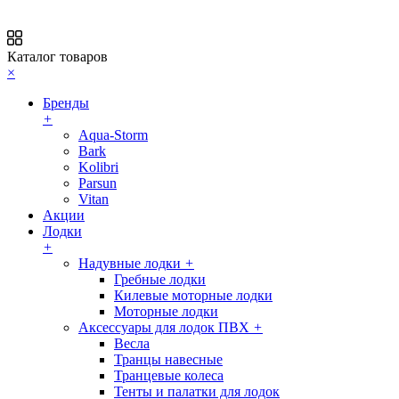
Каталог товаров
×
Бренды
+
Aqua-Storm
Bark
Kolibri
Parsun
Vitan
Акции
Лодки
+
Надувные лодки
+
Гребные лодки
Килевые моторные лодки
Моторные лодки
Аксессуары для лодок ПВХ
+
Весла
Транцы навесные
Транцевые колеса
Тенты и палатки для лодок