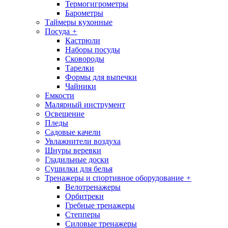
Термогигрометры
Барометры
Таймеры кухонные
Посуда
+
Кастрюли
Наборы посуды
Сковороды
Тарелки
Формы для выпечки
Чайники
Емкости
Малярный инструмент
Освещение
Пледы
Садовые качели
Увлажнители воздуха
Шнуры веревки
Гладильные доски
Сушилки для белья
Тренажеры и спортивное оборудование
+
Велотренажеры
Орбитреки
Гребные тренажеры
Степперы
Силовые тренажеры