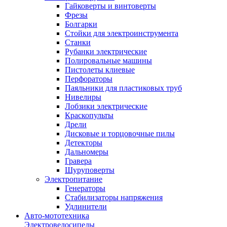
Гайковерты и винтоверты
Фрезы
Болгарки
Стойки для электроинструмента
Станки
Рубанки электрические
Полировальные машины
Пистолеты клиевые
Перфораторы
Паяльники для пластиковых труб
Нивелиры
Лобзики электрические
Краскопульты
Дрели
Дисковые и торцовочные пилы
Детекторы
Дальномеры
Гравера
Шуруповерты
Электропитание
Генераторы
Стабилизаторы напряжения
Удлинители
Авто-мототехника
Электровелосипеды