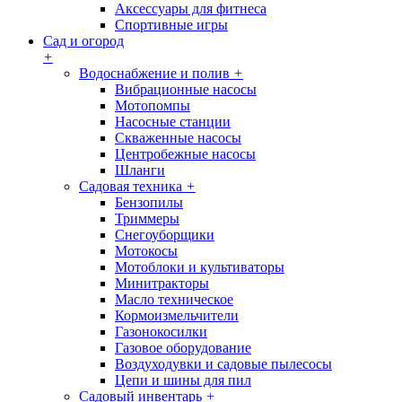
Аксессуары для фитнеса
Спортивные игры
Сад и огород
+
Водоснабжение и полив
+
Вибрационные насосы
Мотопомпы
Насосные станции
Скваженные насосы
Центробежные насосы
Шланги
Садовая техника
+
Бензопилы
Триммеры
Снегоуборщики
Мотокосы
Мотоблоки и культиваторы
Минитракторы
Масло техническое
Кормоизмельчители
Газонокосилки
Газовое оборудование
Воздуходувки и садовые пылесосы
Цепи и шины для пил
Садовый инвентарь
+