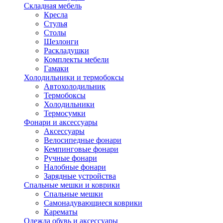
Складная мебель
Кресла
Стулья
Столы
Шезлонги
Раскладушки
Комплекты мебели
Гамаки
Холодильники и термобоксы
Автохолодильник
Термобоксы
Холодильники
Термосумки
Фонари и аксессуары
Аксессуары
Велосипедные фонари
Кемпинговые фонари
Ручные фонари
Налобные фонари
Зарядные устройства
Спальные мешки и коврики
Спальные мешки
Самонадувающиеся коврики
Карематы
Одежда обувь и аксессуары