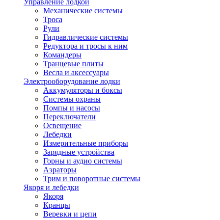
Управление лодкой
Механические системы
Троса
Рули
Гидравлические системы
Редуктора и тросы к ним
Командеры
Транцевые плиты
Весла и аксессуары
Электрооборудование лодки
Аккумуляторы и боксы
Системы охраны
Помпы и насосы
Переключатели
Освещение
Лебедки
Измерительные приборы
Зарядные устройства
Горны и аудио системы
Аэраторы
Трим и поворотные системы
Якоря и лебедки
Якоря
Кранцы
Веревки и цепи