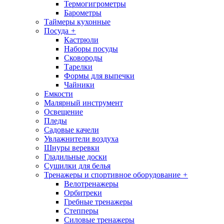
Термогигрометры
Барометры
Таймеры кухонные
Посуда
+
Кастрюли
Наборы посуды
Сковороды
Тарелки
Формы для выпечки
Чайники
Емкости
Малярный инструмент
Освещение
Пледы
Садовые качели
Увлажнители воздуха
Шнуры веревки
Гладильные доски
Сушилки для белья
Тренажеры и спортивное оборудование
+
Велотренажеры
Орбитреки
Гребные тренажеры
Степперы
Силовые тренажеры