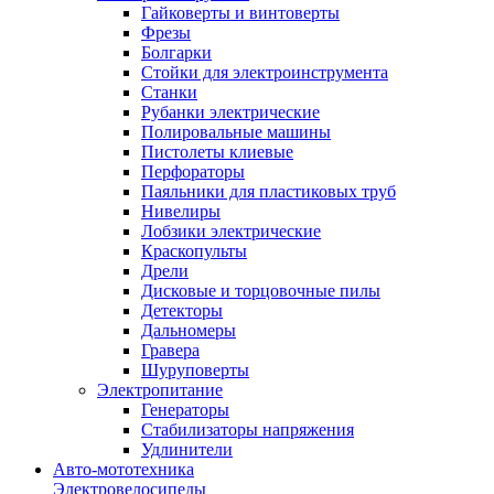
Гайковерты и винтоверты
Фрезы
Болгарки
Стойки для электроинструмента
Станки
Рубанки электрические
Полировальные машины
Пистолеты клиевые
Перфораторы
Паяльники для пластиковых труб
Нивелиры
Лобзики электрические
Краскопульты
Дрели
Дисковые и торцовочные пилы
Детекторы
Дальномеры
Гравера
Шуруповерты
Электропитание
Генераторы
Стабилизаторы напряжения
Удлинители
Авто-мототехника
Электровелосипеды