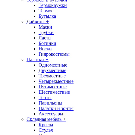
Термокружки
Термос
Бутылка
Дайвинг
+
Маски
Трубки
Ласты
Ботинки
Носки
Гидрокостюмы
Палатки
+
Одноместные
Двухместные
Трехместные
Четырехместные
Пятиместные
Шестиместные
Тенты
Павильоны
Палатки и зонты
Аксессуары
Складная мебель
+
Кресла
Стулья