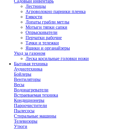
Садовый инвентарь
Лестницы
Агроволокно парники пленка
Емкости
Лопаты грабли метлы
Мотыги тяпки сапки
Опрыскиватели
Перчатки рабочие
Тачки и тележки
Ящики и органайзеры
Уход за газоном
Леска косильные головки ножи
Бытовая техника
Аудиотехника
Бойлеры
Вентиляторы
Весы
Водонагреватели
Встраеваемая техника
Кондиционеры
Пароочистители
Пылесосы
Стиральные машины
Телевизоры
Утюги