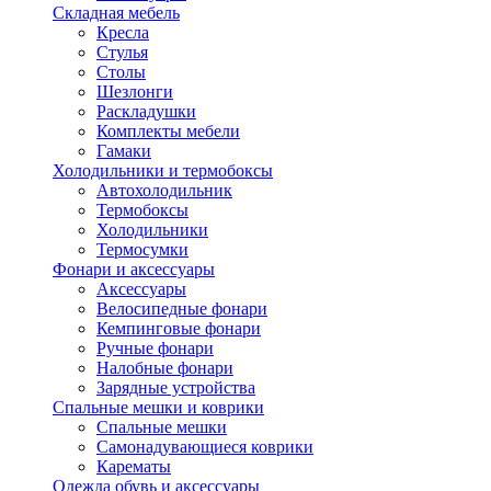
Складная мебель
Кресла
Стулья
Столы
Шезлонги
Раскладушки
Комплекты мебели
Гамаки
Холодильники и термобоксы
Автохолодильник
Термобоксы
Холодильники
Термосумки
Фонари и аксессуары
Аксессуары
Велосипедные фонари
Кемпинговые фонари
Ручные фонари
Налобные фонари
Зарядные устройства
Спальные мешки и коврики
Спальные мешки
Самонадувающиеся коврики
Карематы
Одежда обувь и аксессуары