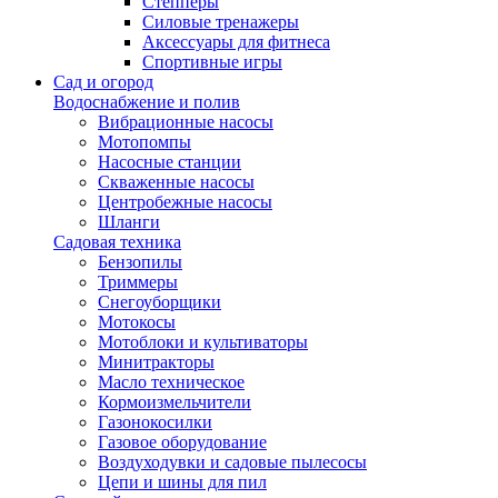
Степперы
Силовые тренажеры
Аксессуары для фитнеса
Спортивные игры
Сад и огород
Водоснабжение и полив
Вибрационные насосы
Мотопомпы
Насосные станции
Скваженные насосы
Центробежные насосы
Шланги
Садовая техника
Бензопилы
Триммеры
Снегоуборщики
Мотокосы
Мотоблоки и культиваторы
Минитракторы
Масло техническое
Кормоизмельчители
Газонокосилки
Газовое оборудование
Воздуходувки и садовые пылесосы
Цепи и шины для пил