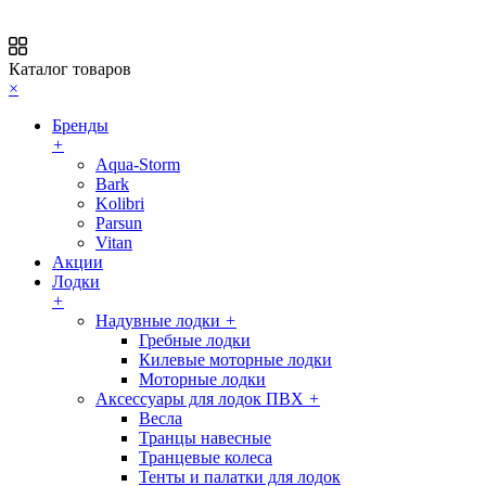
Каталог товаров
×
Бренды
+
Aqua-Storm
Bark
Kolibri
Parsun
Vitan
Акции
Лодки
+
Надувные лодки
+
Гребные лодки
Килевые моторные лодки
Моторные лодки
Аксессуары для лодок ПВХ
+
Весла
Транцы навесные
Транцевые колеса
Тенты и палатки для лодок