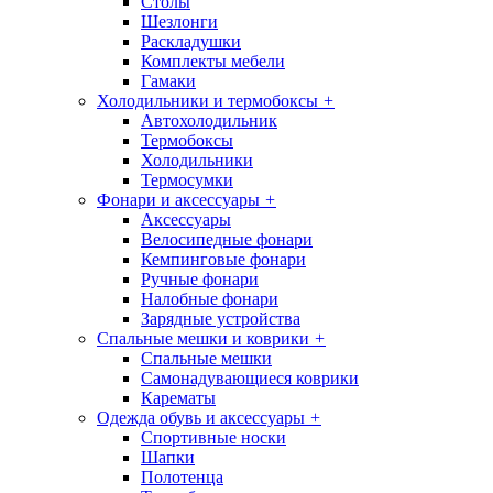
Столы
Шезлонги
Раскладушки
Комплекты мебели
Гамаки
Холодильники и термобоксы
+
Автохолодильник
Термобоксы
Холодильники
Термосумки
Фонари и аксессуары
+
Аксессуары
Велосипедные фонари
Кемпинговые фонари
Ручные фонари
Налобные фонари
Зарядные устройства
Спальные мешки и коврики
+
Спальные мешки
Самонадувающиеся коврики
Карематы
Одежда обувь и аксессуары
+
Спортивные носки
Шапки
Полотенца