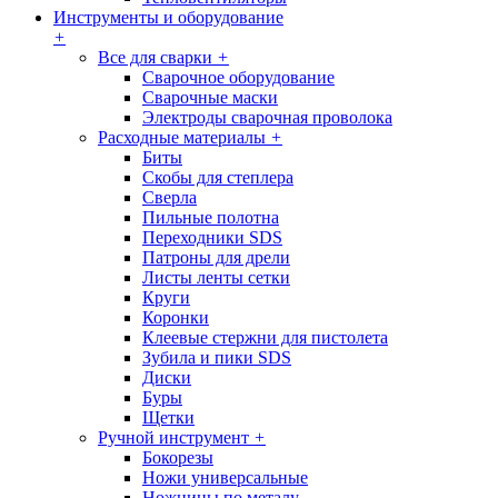
Инструменты и оборудование
+
Все для сварки
+
Сварочное оборудование
Сварочные маски
Электроды сварочная проволока
Расходные материалы
+
Биты
Скобы для степлера
Сверла
Пильные полотна
Переходники SDS
Патроны для дрели
Листы ленты сетки
Круги
Коронки
Клеевые стержни для пистолета
Зубила и пики SDS
Диски
Буры
Щетки
Ручной инструмент
+
Бокорезы
Ножи универсальные
Ножницы по металу