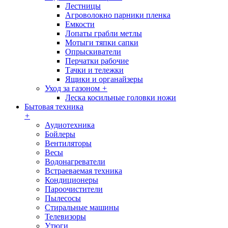
Лестницы
Агроволокно парники пленка
Емкости
Лопаты грабли метлы
Мотыги тяпки сапки
Опрыскиватели
Перчатки рабочие
Тачки и тележки
Ящики и органайзеры
Уход за газоном
+
Леска косильные головки ножи
Бытовая техника
+
Аудиотехника
Бойлеры
Вентиляторы
Весы
Водонагреватели
Встраеваемая техника
Кондиционеры
Пароочистители
Пылесосы
Стиральные машины
Телевизоры
Утюги