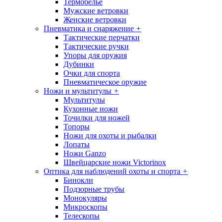
Термобелье
Мужские ветровки
Женские ветровки
Пневматика и снаряжение
+
Тактические перчатки
Тактические ручки
Упоры для оружия
Дубинки
Очки для спорта
Пневматическое оружие
Ножи и мультитулы
+
Мультитулы
Кухонные ножи
Точилки для ножей
Топоры
Ножи для охоты и рыбалки
Лопаты
Ножи Ganzo
Швейцарские ножи Victorinox
Оптика для наблюдений охоты и спорта
+
Бинокли
Подзорные трубы
Монокуляры
Микроскопы
Телескопы