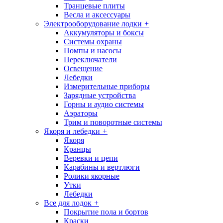
Транцевые плиты
Весла и аксессуары
Электрооборудование лодки
+
Аккумуляторы и боксы
Системы охраны
Помпы и насосы
Переключатели
Освещение
Лебедки
Измерительные приборы
Зарядные устройства
Горны и аудио системы
Аэраторы
Трим и поворотные системы
Якоря и лебедки
+
Якоря
Кранцы
Веревки и цепи
Карабины и вертлюги
Ролики якорные
Утки
Лебедки
Все для лодок
+
Покрытие пола и бортов
Краски