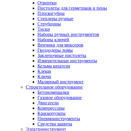
Отвертки
Пистолеты для герметиков и пены
Плоскогубцы
Степлеры ручные
Струбцины
Тиски
Наборы ручных инструментов
Наборы ключей
Венчики для миксеров
Гвоздодеры ломы
Заклепочные пистолеты
Измерительные инструменты
Кельма шпатели
Клещи
Ключи
Малярный инструмент
Строительное оборудование
Бетономешалки
Газовое оборудование
Двигатели
Компрессоры
Краскопульты
Пневмоинструменты
Средства защиты
Электроинструмент