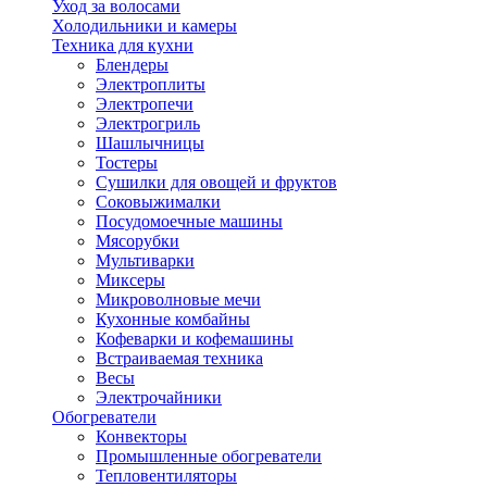
Уход за волосами
Холодильники и камеры
Техника для кухни
Блендеры
Электроплиты
Электропечи
Электрогриль
Шашлычницы
Тостеры
Сушилки для овощей и фруктов
Соковыжималки
Посудомоечные машины
Мясорубки
Мультиварки
Миксеры
Микроволновые мечи
Кухонные комбайны
Кофеварки и кофемашины
Встраиваемая техника
Весы
Электрочайники
Обогреватели
Конвекторы
Промышленные обогреватели
Тепловентиляторы