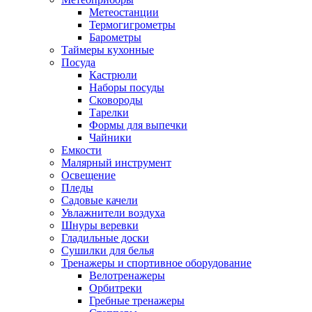
Метеостанции
Термогигрометры
Барометры
Таймеры кухонные
Посуда
Кастрюли
Наборы посуды
Сковороды
Тарелки
Формы для выпечки
Чайники
Емкости
Малярный инструмент
Освещение
Пледы
Садовые качели
Увлажнители воздуха
Шнуры веревки
Гладильные доски
Сушилки для белья
Тренажеры и спортивное оборудование
Велотренажеры
Орбитреки
Гребные тренажеры