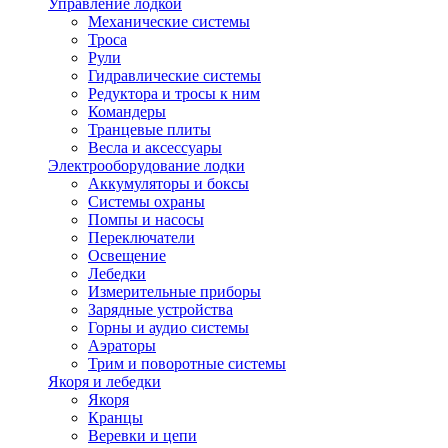
Управление лодкой
Механические системы
Троса
Рули
Гидравлические системы
Редуктора и тросы к ним
Командеры
Транцевые плиты
Весла и аксессуары
Электрооборудование лодки
Аккумуляторы и боксы
Системы охраны
Помпы и насосы
Переключатели
Освещение
Лебедки
Измерительные приборы
Зарядные устройства
Горны и аудио системы
Аэраторы
Трим и поворотные системы
Якоря и лебедки
Якоря
Кранцы
Веревки и цепи