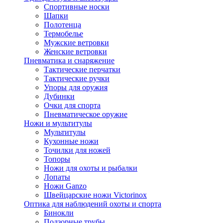
Спортивные носки
Шапки
Полотенца
Термобелье
Мужские ветровки
Женские ветровки
Пневматика и снаряжение
Тактические перчатки
Тактические ручки
Упоры для оружия
Дубинки
Очки для спорта
Пневматическое оружие
Ножи и мультитулы
Мультитулы
Кухонные ножи
Точилки для ножей
Топоры
Ножи для охоты и рыбалки
Лопаты
Ножи Ganzo
Швейцарские ножи Victorinox
Оптика для наблюдений охоты и спорта
Бинокли
Подзорные трубы