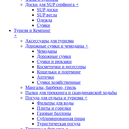
Доски для SUP серфинга
+
SUP доски
SUP весла
Одежда
Сумки
Туризм и Кемпинг
+
Аксессуары для туризма
Дорожные сумки и чемоданы
+
Чемоданы
Дорожные сумки
Сумки и рюкзаки
Косметички и несессеры
Кошельки и портмоне
Аптечки
Сумки хозяйственные
Мангалы, барбекю, гриль
Палки для треккинга и скандинавской ходьбы
Посуда для отдыха и туризма
+
Фильтры для воды
Плиты и горелки
Газовые баллоны
Сублимированная пища
Туристическая посуда
Термосы и бутылки
+