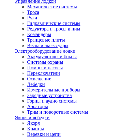
Управление лодкой
Механические системы
Троса
Рули
Гидравлические системы
Редуктора и тросы к ним
Командеры
Транцевые плиты
Весла и аксессуары
Электрооборудование лодки
Аккумуляторы и боксы
Системы охраны
Помпы и насосы
Переключатели
Освещение
Лебедки
Измерительные приборы
Зарядные устройства
Горны и аудио системы
Аэраторы
Трим и поворотные системы
Якоря и лебедки
Якоря
Кранцы
Веревки и цепи