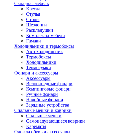
Складная мебель
Кресла
Стулья
Столы
Шезлонги
Раскладушки
Комплекты мебели
Гамаки
Холодильники и термобоксы
Автохолодильник
Термобоксы
Холодильники
Термосумки
Фонари и аксессуары
Аксессуары
Велосипедные фонари
Кемпинговые фонари
Ручные фонари
Налобные фонари
Зарядные устройства
Спальные мешки и коврики
Спальные мешки
Самонадувающиеся коврики
Карематы
Одежда обувь и аксессуары