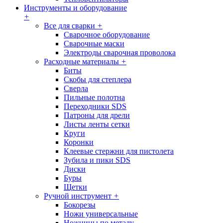
Инструменты и оборудование
+
Все для сварки
+
Сварочное оборудование
Сварочные маски
Электроды сварочная проволока
Расходные материалы
+
Биты
Скобы для степлера
Сверла
Пильные полотна
Переходники SDS
Патроны для дрели
Листы ленты сетки
Круги
Коронки
Клеевые стержни для пистолета
Зубила и пики SDS
Диски
Буры
Щетки
Ручной инструмент
+
Бокорезы
Ножи универсальные
Ножницы по металу