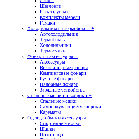
Столы
Шезлонги
Раскладушки
Комплекты мебели
Гамаки
Холодильники и термобоксы
+
Автохолодильник
Термобоксы
Холодильники
Термосумки
Фонари и аксессуары
+
Аксессуары
Велосипедные фонари
Кемпинговые фонари
Ручные фонари
Налобные фонари
Зарядные устройства
Спальные мешки и коврики
+
Спальные мешки
Самонадувающиеся коврики
Карематы
Одежда обувь и аксессуары
+
Спортивные носки
Шапки
Полотенца