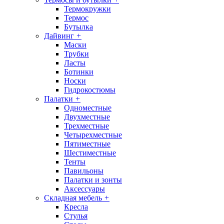
Термокружки
Термос
Бутылка
Дайвинг
+
Маски
Трубки
Ласты
Ботинки
Носки
Гидрокостюмы
Палатки
+
Одноместные
Двухместные
Трехместные
Четырехместные
Пятиместные
Шестиместные
Тенты
Павильоны
Палатки и зонты
Аксессуары
Складная мебель
+
Кресла
Стулья