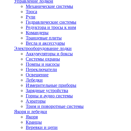
Управление лодкой
Механические системы
Троса
Рули
Гидравлические системы
Редуктора и тросы к ним
Командеры
Транцевые плиты
Весла и аксессуары
Электрооборудование лодки
Аккумуляторы и боксы
Системы охраны
Помпы и насосы
Переключатели
Освещение
Лебедки
Измерительные приборы
Зарядные устройства
Горны и аудио системы
Аэраторы
Трим и поворотные системы
Якоря и лебедки
Якоря
Кранцы
Веревки и цепи