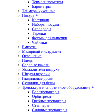
Термогигрометры
Барометры
Таймеры кухонные
Посуда
+
Кастрюли
Наборы посуды
Сковороды
Тарелки
Формы для выпечки
Чайники
Емкости
Малярный инструмент
Освещение
Пледы
Садовые качели
Увлажнители воздуха
Шнуры веревки
Гладильные доски
Сушилки для белья
Тренажеры и спортивное оборудование
+
Велотренажеры
Орбитреки
Гребные тренажеры
Степперы
Силовые тренажеры