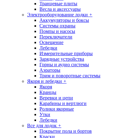
Транцевые плиты
Весла и аксессуары
Электрооборудование лодки
+
Аккумуляторы и боксы
Системы охраны
Помпы и насосы
Переключатели
Освещение
Лебедки
Измерительные приборы
Зарядные устройства
Горны и аудио системы
Аэраторы
Трим и поворотные системы
Якоря и лебедки
+
Якоря
Кранцы
Веревки и цепи
Карабины и вертлюги
Ролики якорные
Утки
Лебедки
Все для лодок
+
Покрытие пола и бортов
Краски