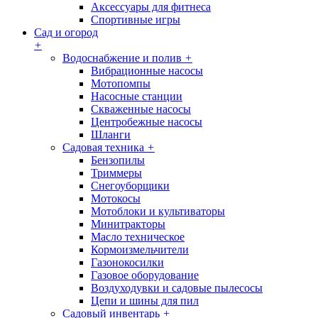
Аксессуары для фитнеса
Спортивные игры
Сад и огород
+
Водоснабжение и полив
+
Вибрационные насосы
Мотопомпы
Насосные станции
Скваженные насосы
Центробежные насосы
Шланги
Садовая техника
+
Бензопилы
Триммеры
Снегоуборщики
Мотокосы
Мотоблоки и культиваторы
Минитракторы
Масло техническое
Кормоизмельчители
Газонокосилки
Газовое оборудование
Воздуходувки и садовые пылесосы
Цепи и шины для пил
Садовый инвентарь
+