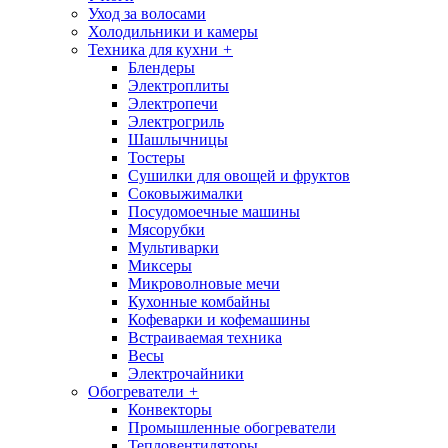
Уход за волосами
Холодильники и камеры
Техника для кухни
+
Блендеры
Электроплиты
Электропечи
Электрогриль
Шашлычницы
Тостеры
Сушилки для овощей и фруктов
Соковыжималки
Посудомоечные машины
Мясорубки
Мультиварки
Миксеры
Микроволновые мечи
Кухонные комбайны
Кофеварки и кофемашины
Встраиваемая техника
Весы
Электрочайники
Обогреватели
+
Конвекторы
Промышленные обогреватели
Тепловентиляторы