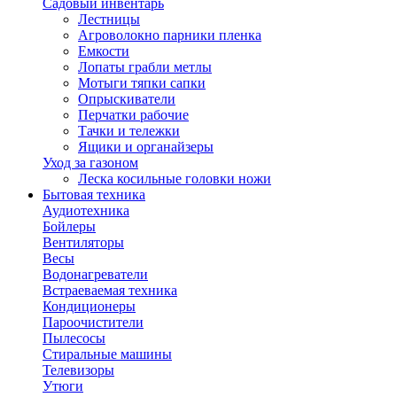
Садовый инвентарь
Лестницы
Агроволокно парники пленка
Емкости
Лопаты грабли метлы
Мотыги тяпки сапки
Опрыскиватели
Перчатки рабочие
Тачки и тележки
Ящики и органайзеры
Уход за газоном
Леска косильные головки ножи
Бытовая техника
Аудиотехника
Бойлеры
Вентиляторы
Весы
Водонагреватели
Встраеваемая техника
Кондиционеры
Пароочистители
Пылесосы
Стиральные машины
Телевизоры
Утюги