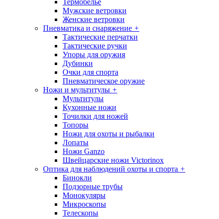
Термобелье
Мужские ветровки
Женские ветровки
Пневматика и снаряжение
+
Тактические перчатки
Тактические ручки
Упоры для оружия
Дубинки
Очки для спорта
Пневматическое оружие
Ножи и мультитулы
+
Мультитулы
Кухонные ножи
Точилки для ножей
Топоры
Ножи для охоты и рыбалки
Лопаты
Ножи Ganzo
Швейцарские ножи Victorinox
Оптика для наблюдений охоты и спорта
+
Бинокли
Подзорные трубы
Монокуляры
Микроскопы
Телескопы