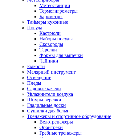
Метеостанции
Термогигрометры
Барометры
Таймеры кухонные
Посуда
Кастрюли
Наборы посуды
Сковороды
Тарелки
Формы для выпечки
Чайники
Емкости
Малярный инструмент
Освещение
Пледы
Садовые качели
Увлажнители воздуха
Шнуры веревки
Гладильные доски
Сушилки для белья
Тренажеры и спортивное оборудование
Велотренажеры
Орбитреки
Гребные тренажеры