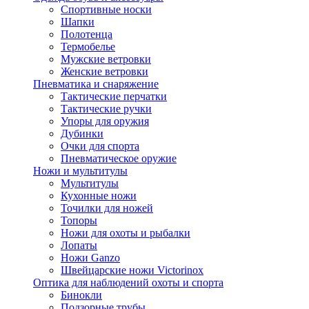
Спортивные носки
Шапки
Полотенца
Термобелье
Мужские ветровки
Женские ветровки
Пневматика и снаряжение
Тактические перчатки
Тактические ручки
Упоры для оружия
Дубинки
Очки для спорта
Пневматическое оружие
Ножи и мультитулы
Мультитулы
Кухонные ножи
Точилки для ножей
Топоры
Ножи для охоты и рыбалки
Лопаты
Ножи Ganzo
Швейцарские ножи Victorinox
Оптика для наблюдений охоты и спорта
Бинокли
Подзорные трубы