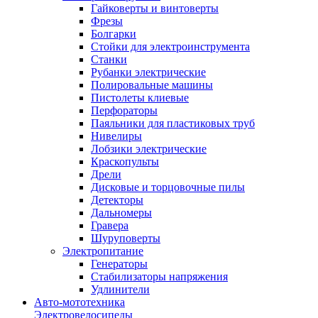
Гайковерты и винтоверты
Фрезы
Болгарки
Стойки для электроинструмента
Станки
Рубанки электрические
Полировальные машины
Пистолеты клиевые
Перфораторы
Паяльники для пластиковых труб
Нивелиры
Лобзики электрические
Краскопульты
Дрели
Дисковые и торцовочные пилы
Детекторы
Дальномеры
Гравера
Шуруповерты
Электропитание
Генераторы
Стабилизаторы напряжения
Удлинители
Авто-мототехника
Электровелосипеды