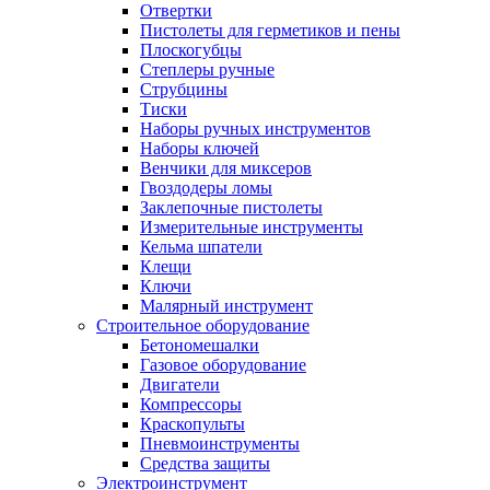
Отвертки
Пистолеты для герметиков и пены
Плоскогубцы
Степлеры ручные
Струбцины
Тиски
Наборы ручных инструментов
Наборы ключей
Венчики для миксеров
Гвоздодеры ломы
Заклепочные пистолеты
Измерительные инструменты
Кельма шпатели
Клещи
Ключи
Малярный инструмент
Строительное оборудование
Бетономешалки
Газовое оборудование
Двигатели
Компрессоры
Краскопульты
Пневмоинструменты
Средства защиты
Электроинструмент