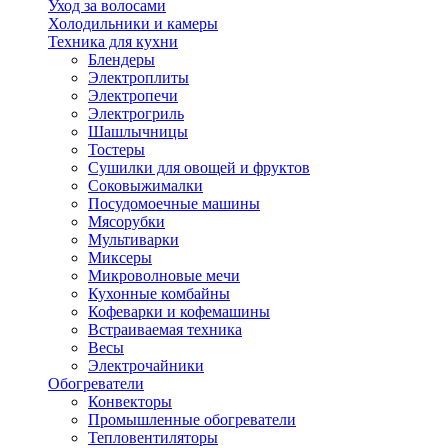
Уход за волосами
Холодильники и камеры
Техника для кухни
Блендеры
Электроплиты
Электропечи
Электрогриль
Шашлычницы
Тостеры
Сушилки для овощей и фруктов
Соковыжималки
Посудомоечные машины
Мясорубки
Мультиварки
Миксеры
Микроволновые мечи
Кухонные комбайны
Кофеварки и кофемашины
Встраиваемая техника
Весы
Электрочайники
Обогреватели
Конвекторы
Промышленные обогреватели
Тепловентиляторы