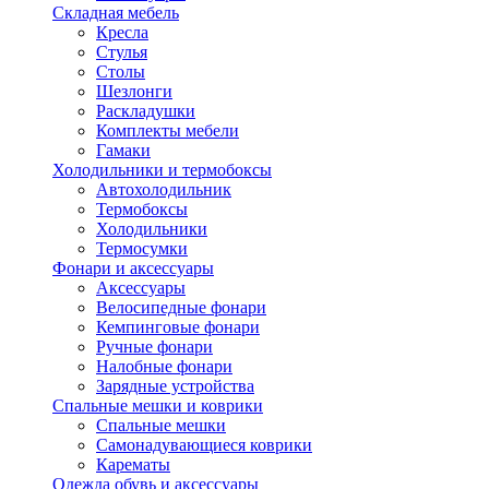
Складная мебель
Кресла
Стулья
Столы
Шезлонги
Раскладушки
Комплекты мебели
Гамаки
Холодильники и термобоксы
Автохолодильник
Термобоксы
Холодильники
Термосумки
Фонари и аксессуары
Аксессуары
Велосипедные фонари
Кемпинговые фонари
Ручные фонари
Налобные фонари
Зарядные устройства
Спальные мешки и коврики
Спальные мешки
Самонадувающиеся коврики
Карематы
Одежда обувь и аксессуары