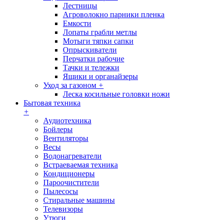
Лестницы
Агроволокно парники пленка
Емкости
Лопаты грабли метлы
Мотыги тяпки сапки
Опрыскиватели
Перчатки рабочие
Тачки и тележки
Ящики и органайзеры
Уход за газоном
+
Леска косильные головки ножи
Бытовая техника
+
Аудиотехника
Бойлеры
Вентиляторы
Весы
Водонагреватели
Встраеваемая техника
Кондиционеры
Пароочистители
Пылесосы
Стиральные машины
Телевизоры
Утюги