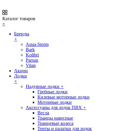
Каталог товаров
×
Бренды
+
Aqua-Storm
Bark
Kolibri
Parsun
Vitan
Акции
Лодки
+
Надувные лодки
+
Гребные лодки
Килевые моторные лодки
Моторные лодки
Аксессуары для лодок ПВХ
+
Весла
Транцы навесные
Транцевые колеса
Тенты и палатки для лодок