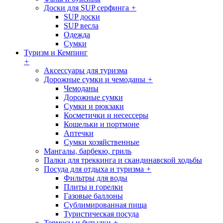
Доски для SUP серфинга
+
SUP доски
SUP весла
Одежда
Сумки
Туризм и Кемпинг
+
Аксессуары для туризма
Дорожные сумки и чемоданы
+
Чемоданы
Дорожные сумки
Сумки и рюкзаки
Косметички и несессеры
Кошельки и портмоне
Аптечки
Сумки хозяйственные
Мангалы, барбекю, гриль
Палки для треккинга и скандинавской ходьбы
Посуда для отдыха и туризма
+
Фильтры для воды
Плиты и горелки
Газовые баллоны
Сублимированная пища
Туристическая посуда
Термосы и бутылки
+