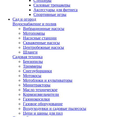
Степперы
Силовые тренажеры
Аксессуары для фитнеса
Спортивные игры
Сад и огород
Водоснабжение и полив
Вибрационные насосы
Мотопомпы
Насосные станции
Скваженные насосы
Центробежные насосы
Шланги
Садовая техника
Бензопилы
Триммеры
Снегоуборщики
Мотокосы
Мотоблоки и культиваторы
Минитракторы
Масло техническое
Кормоизмельчители
Газонокосилки
Газовое оборудование
Воздуходувки и садовые пылесосы
Цепи и шины для пил