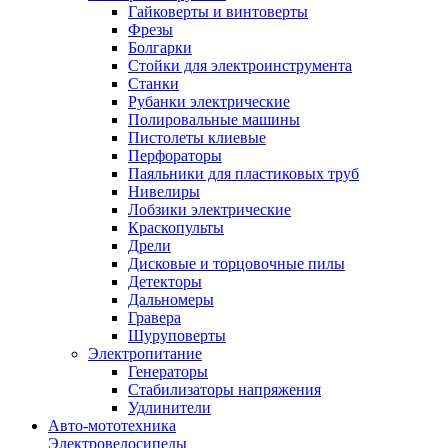
Гайковерты и винтоверты
Фрезы
Болгарки
Стойки для электроинструмента
Станки
Рубанки электрические
Полировальные машины
Пистолеты клиевые
Перфораторы
Паяльники для пластиковых труб
Нивелиры
Лобзики электрические
Краскопульты
Дрели
Дисковые и торцовочные пилы
Детекторы
Дальномеры
Гравера
Шуруповерты
Электропитание
Генераторы
Стабилизаторы напряжения
Удлинители
Авто-мототехника
Электровелосипеды