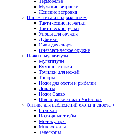
Термобелье
Мужские ветровки
Женские ветровки
Пневматика и снаряжение
+
Тактические перчатки
Тактические ручки
Упоры для оружия
Дубинки
Очки для спорта
Пневматическое оружие
Ножи и мультитулы
+
Мультитулы
Кухонные ножи
Точилки для ножей
Топоры
Ножи для охоты и рыбалки
Лопаты
Ножи Ganzo
Швейцарские ножи Victorinox
Оптика для наблюдений охоты и спорта
+
Бинокли
Подзорные трубы
Монокуляры
Микроскопы
Телескопы