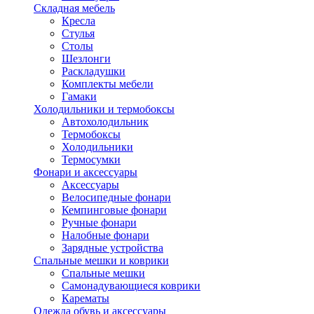
Складная мебель
Кресла
Стулья
Столы
Шезлонги
Раскладушки
Комплекты мебели
Гамаки
Холодильники и термобоксы
Автохолодильник
Термобоксы
Холодильники
Термосумки
Фонари и аксессуары
Аксессуары
Велосипедные фонари
Кемпинговые фонари
Ручные фонари
Налобные фонари
Зарядные устройства
Спальные мешки и коврики
Спальные мешки
Самонадувающиеся коврики
Карематы
Одежда обувь и аксессуары