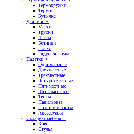
Термокружки
Термос
Бутылка
Дайвинг
+
Маски
Трубки
Ласты
Ботинки
Носки
Гидрокостюмы
Палатки
+
Одноместные
Двухместные
Трехместные
Четырехместные
Пятиместные
Шестиместные
Тенты
Павильоны
Палатки и зонты
Аксессуары
Складная мебель
+
Кресла
Стулья