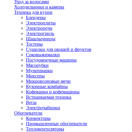
Уход за волосами
Холодильники и камеры
Техника для кухни
Блендеры
Электроплиты
Электропечи
Электрогриль
Шашлычницы
Тостеры
Сушилки для овощей и фруктов
Соковыжималки
Посудомоечные машины
Мясорубки
Мультиварки
Миксеры
Микроволновые мечи
Кухонные комбайны
Кофеварки и кофемашины
Встраиваемая техника
Весы
Электрочайники
Обогреватели
Конвекторы
Промышленные обогреватели
Тепловентиляторы