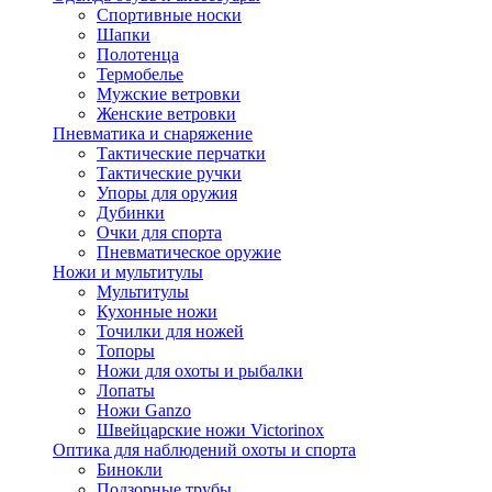
Спортивные носки
Шапки
Полотенца
Термобелье
Мужские ветровки
Женские ветровки
Пневматика и снаряжение
Тактические перчатки
Тактические ручки
Упоры для оружия
Дубинки
Очки для спорта
Пневматическое оружие
Ножи и мультитулы
Мультитулы
Кухонные ножи
Точилки для ножей
Топоры
Ножи для охоты и рыбалки
Лопаты
Ножи Ganzo
Швейцарские ножи Victorinox
Оптика для наблюдений охоты и спорта
Бинокли
Подзорные трубы