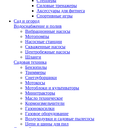
Степперы
Силовые тренажеры
Аксессуары для фитнеса
Спортивные игры
Сад и огород
Водоснабжение и полив
Вибрационные насосы
Мотопомпы
Насосные станции
Скваженные насосы
Центробежные насосы
Шланги
Садовая техника
Бензопилы
Триммеры
Снегоуборщики
Мотокосы
Мотоблоки и культиваторы
Минитракторы
Масло техническое
Кормоизмельчители
Газонокосилки
Газовое оборудование
Воздуходувки и садовые пылесосы
Цепи и шины для пил