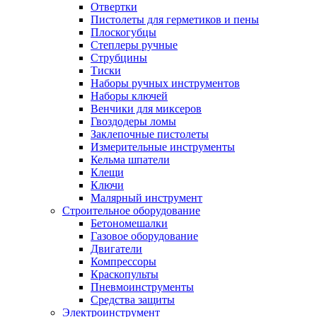
Отвертки
Пистолеты для герметиков и пены
Плоскогубцы
Степлеры ручные
Струбцины
Тиски
Наборы ручных инструментов
Наборы ключей
Венчики для миксеров
Гвоздодеры ломы
Заклепочные пистолеты
Измерительные инструменты
Кельма шпатели
Клещи
Ключи
Малярный инструмент
Строительное оборудование
Бетономешалки
Газовое оборудование
Двигатели
Компрессоры
Краскопульты
Пневмоинструменты
Средства защиты
Электроинструмент