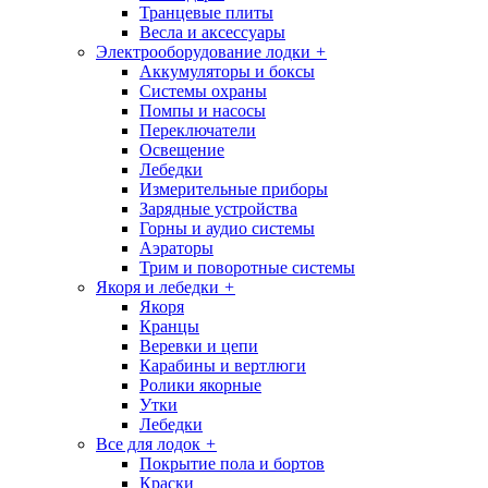
Транцевые плиты
Весла и аксессуары
Электрооборудование лодки
+
Аккумуляторы и боксы
Системы охраны
Помпы и насосы
Переключатели
Освещение
Лебедки
Измерительные приборы
Зарядные устройства
Горны и аудио системы
Аэраторы
Трим и поворотные системы
Якоря и лебедки
+
Якоря
Кранцы
Веревки и цепи
Карабины и вертлюги
Ролики якорные
Утки
Лебедки
Все для лодок
+
Покрытие пола и бортов
Краски