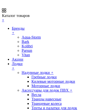
Каталог товаров
×
Бренды
+
Aqua-Storm
Bark
Kolibri
Parsun
Vitan
Акции
Лодки
+
Надувные лодки
+
Гребные лодки
Килевые моторные лодки
Моторные лодки
Аксессуары для лодок ПВХ
+
Весла
Транцы навесные
Транцевые колеса
Тенты и палатки для лодок