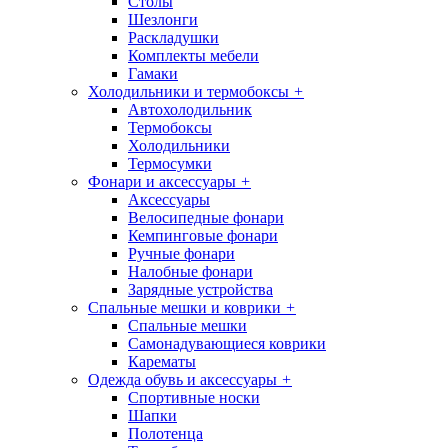
Столы
Шезлонги
Раскладушки
Комплекты мебели
Гамаки
Холодильники и термобоксы
+
Автохолодильник
Термобоксы
Холодильники
Термосумки
Фонари и аксессуары
+
Аксессуары
Велосипедные фонари
Кемпинговые фонари
Ручные фонари
Налобные фонари
Зарядные устройства
Спальные мешки и коврики
+
Спальные мешки
Самонадувающиеся коврики
Карематы
Одежда обувь и аксессуары
+
Спортивные носки
Шапки
Полотенца