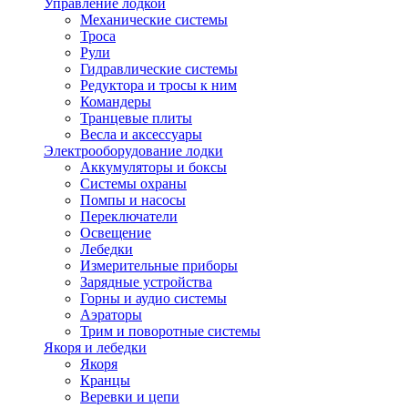
Управление лодкой
Механические системы
Троса
Рули
Гидравлические системы
Редуктора и тросы к ним
Командеры
Транцевые плиты
Весла и аксессуары
Электрооборудование лодки
Аккумуляторы и боксы
Системы охраны
Помпы и насосы
Переключатели
Освещение
Лебедки
Измерительные приборы
Зарядные устройства
Горны и аудио системы
Аэраторы
Трим и поворотные системы
Якоря и лебедки
Якоря
Кранцы
Веревки и цепи