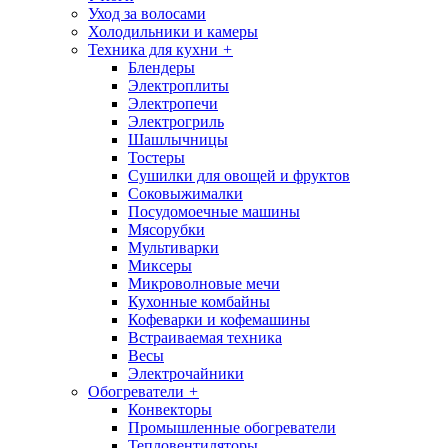
Уход за волосами
Холодильники и камеры
Техника для кухни
+
Блендеры
Электроплиты
Электропечи
Электрогриль
Шашлычницы
Тостеры
Сушилки для овощей и фруктов
Соковыжималки
Посудомоечные машины
Мясорубки
Мультиварки
Миксеры
Микроволновые мечи
Кухонные комбайны
Кофеварки и кофемашины
Встраиваемая техника
Весы
Электрочайники
Обогреватели
+
Конвекторы
Промышленные обогреватели
Тепловентиляторы