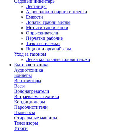
Садовый инвентарь
Лестницы
Агроволокно парники пленка
Емкости
Лопаты грабли метлы
Мотыги тяпки сапки
Опрыскиватели
Перчатки рабочие
Тачки и тележки
Ящики и органайзеры
Уход за газоном
Леска косильные головки ножи
Бытовая техника
Аудиотехника
Бойлеры
Вентиляторы
Весы
Водонагреватели
Встраеваемая техника
Кондиционеры
Пароочистители
Пылесосы
Стиральные машины
Телевизоры
Утюги