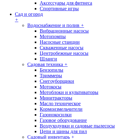
Аксессуары для фитнеса
Спортивные игры
Сад и огород
+
Водоснабжение и полив
+
Вибрационные насосы
Мотопомпы
Насосные станции
Скваженные насосы
Центробежные насосы
Шланги
Садовая техника
+
Бензопилы
Триммеры
Снегоуборщики
Мотокосы
Мотоблоки и культиваторы
Минитракторы
Масло техническое
Кормоизмельчители
Газонокосилки
Газовое оборудование
Воздуходувки и садовые пылесосы
Цепи и шины для пил
Садовый инвентарь
+