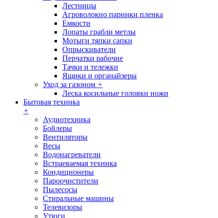
Лестницы
Агроволокно парники пленка
Емкости
Лопаты грабли метлы
Мотыги тяпки сапки
Опрыскиватели
Перчатки рабочие
Тачки и тележки
Ящики и органайзеры
Уход за газоном
+
Леска косильные головки ножи
Бытовая техника
+
Аудиотехника
Бойлеры
Вентиляторы
Весы
Водонагреватели
Встраеваемая техника
Кондиционеры
Пароочистители
Пылесосы
Стиральные машины
Телевизоры
Утюги