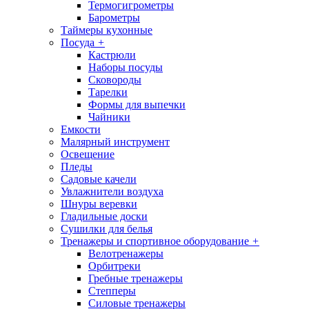
Термогигрометры
Барометры
Таймеры кухонные
Посуда
+
Кастрюли
Наборы посуды
Сковороды
Тарелки
Формы для выпечки
Чайники
Емкости
Малярный инструмент
Освещение
Пледы
Садовые качели
Увлажнители воздуха
Шнуры веревки
Гладильные доски
Сушилки для белья
Тренажеры и спортивное оборудование
+
Велотренажеры
Орбитреки
Гребные тренажеры
Степперы
Силовые тренажеры