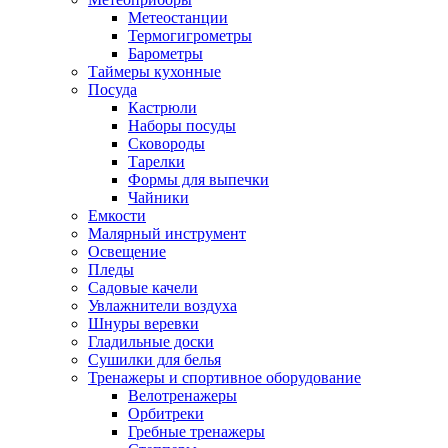
Метеостанции
Термогигрометры
Барометры
Таймеры кухонные
Посуда
Кастрюли
Наборы посуды
Сковороды
Тарелки
Формы для выпечки
Чайники
Емкости
Малярный инструмент
Освещение
Пледы
Садовые качели
Увлажнители воздуха
Шнуры веревки
Гладильные доски
Сушилки для белья
Тренажеры и спортивное оборудование
Велотренажеры
Орбитреки
Гребные тренажеры