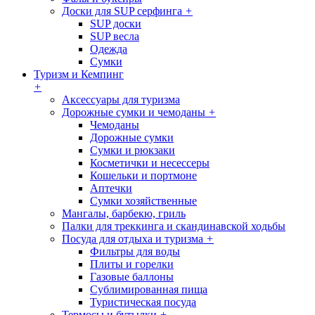
Доски для SUP серфинга
+
SUP доски
SUP весла
Одежда
Сумки
Туризм и Кемпинг
+
Аксессуары для туризма
Дорожные сумки и чемоданы
+
Чемоданы
Дорожные сумки
Сумки и рюкзаки
Косметички и несессеры
Кошельки и портмоне
Аптечки
Сумки хозяйственные
Мангалы, барбекю, гриль
Палки для треккинга и скандинавской ходьбы
Посуда для отдыха и туризма
+
Фильтры для воды
Плиты и горелки
Газовые баллоны
Сублимированная пища
Туристическая посуда
Термосы и бутылки
+