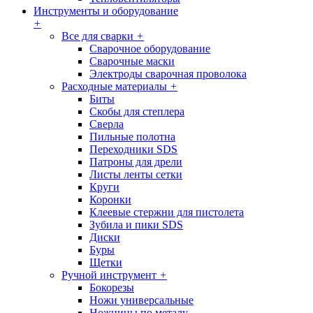
Инструменты и оборудование
+
Все для сварки
+
Сварочное оборудование
Сварочные маски
Электроды сварочная проволока
Расходные материалы
+
Биты
Скобы для степлера
Сверла
Пильные полотна
Переходники SDS
Патроны для дрели
Листы ленты сетки
Круги
Коронки
Клеевые стержни для пистолета
Зубила и пики SDS
Диски
Буры
Щетки
Ручной инструмент
+
Бокорезы
Ножи универсальные
Ножницы по металу