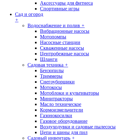
Аксессуары для фитнеса
Спортивные игры
Сад и огород
+
Водоснабжение и полив
+
Вибрационные насосы
Мотопомпы
Насосные станции
Скваженные насосы
Центробежные насосы
Шланги
Садовая техника
+
Бензопилы
Триммеры
Снегоуборщики
Мотокосы
Мотоблоки и культиваторы
Минитракторы
Масло техническое
Кормоизмельчители
Газонокосилки
Газовое оборудование
Воздуходувки и садовые пылесосы
Цепи и шины для пил
Садовый инвентарь
+