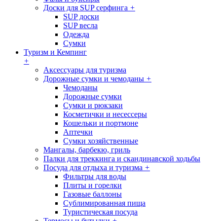
Доски для SUP серфинга
+
SUP доски
SUP весла
Одежда
Сумки
Туризм и Кемпинг
+
Аксессуары для туризма
Дорожные сумки и чемоданы
+
Чемоданы
Дорожные сумки
Сумки и рюкзаки
Косметички и несессеры
Кошельки и портмоне
Аптечки
Сумки хозяйственные
Мангалы, барбекю, гриль
Палки для треккинга и скандинавской ходьбы
Посуда для отдыха и туризма
+
Фильтры для воды
Плиты и горелки
Газовые баллоны
Сублимированная пища
Туристическая посуда
Термосы и бутылки
+