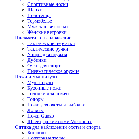
Спортивные носки
Шапки
Полотенца
Термобелье
Мужские ветровки
Женские ветровки
Пневматика и снаряжение
Тактические перчатки
Тактические ручки
Упоры для оружия
Дубинки
Очки для спорта
Пневматическое оружие
Ножи и мультитулы
Мультитулы
Кухонные ножи
Точилки для ножей
Топоры
Ножи для охоты и рыбалки
Лопаты
Ножи Ganzo
Швейцарские ножи Victorinox
Оптика для наблюдений охоты и спорта
Бинокли
Подзорные трубы