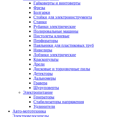
Гайковерты и винтоверты
Фрезы
Болгарки
Стойки для электроинструмента
Станки
Рубанки электрические
Полировальные машины
Пистолеты клиевые
Перфораторы
Паяльники для пластиковых труб
Нивелиры
Лобзики электрические
Краскопульты
Дрели
Дисковые и торцовочные пилы
Детекторы
Дальномеры
Гравера
Шуруповерты
Электропитание
Генераторы
Стабилизаторы напряжения
Удлинители
Авто-мототехника
Электровелосипеды