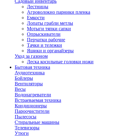
Садовый инвентарь
Лестницы
Агроволокно парники пленка
Емкости
Лопаты грабли метлы
Мотыги тяпки сапки
Опрыскиватели
Перчатки рабочие
Тачки и тележки
Ящики и органайзеры
Уход за газоном
Леска косильные головки ножи
Бытовая техника
Аудиотехника
Бойлеры
Вентиляторы
Весы
Водонагреватели
Встраеваемая техника
Кондиционеры
Пароочистители
Пылесосы
Стиральные машины
Телевизоры
Утюги