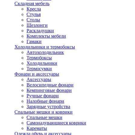
Складная мебель
Кресла
Стулья
Столы
Шезлонги
Раскладушки
Комплекты мебели
Гамаки
Холодильники и термобоксы
Автохолодильник
Термобоксы
Холодильники
Термосумки
Фонари и аксессуары
Аксессуары
Велосипедные фонари
Кемпинговые фонари
Ручные фонари
Налобные фонари
Зарядные устройства
Спальные мешки и коврики
Спальные мешки
Самонадувающиеся коврики
Карематы
Одежда обувь и аксессуары