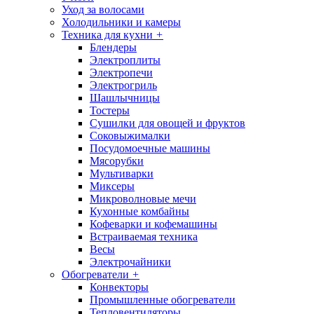
Уход за волосами
Холодильники и камеры
Техника для кухни
+
Блендеры
Электроплиты
Электропечи
Электрогриль
Шашлычницы
Тостеры
Сушилки для овощей и фруктов
Соковыжималки
Посудомоечные машины
Мясорубки
Мультиварки
Миксеры
Микроволновые мечи
Кухонные комбайны
Кофеварки и кофемашины
Встраиваемая техника
Весы
Электрочайники
Обогреватели
+
Конвекторы
Промышленные обогреватели
Тепловентиляторы