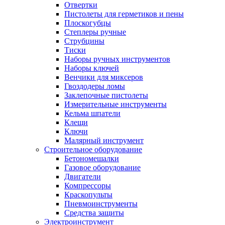
Отвертки
Пистолеты для герметиков и пены
Плоскогубцы
Степлеры ручные
Струбцины
Тиски
Наборы ручных инструментов
Наборы ключей
Венчики для миксеров
Гвоздодеры ломы
Заклепочные пистолеты
Измерительные инструменты
Кельма шпатели
Клещи
Ключи
Малярный инструмент
Строительное оборудование
Бетономешалки
Газовое оборудование
Двигатели
Компрессоры
Краскопульты
Пневмоинструменты
Средства защиты
Электроинструмент