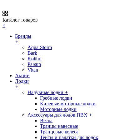
Каталог товаров
×
Бренды
+
Aqua-Storm
Bark
Kolibri
Parsun
Vitan
Акции
Лодки
+
Надувные лодки
+
Гребные лодки
Килевые моторные лодки
Моторные лодки
Аксессуары для лодок ПВХ
+
Весла
Транцы навесные
Транцевые колеса
Тенты и палатки для лодок