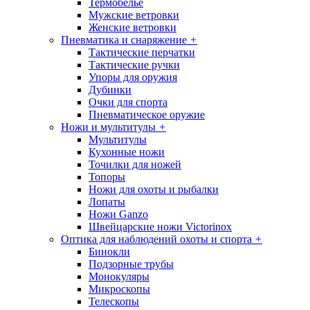
Термобелье
Мужские ветровки
Женские ветровки
Пневматика и снаряжение
+
Тактические перчатки
Тактические ручки
Упоры для оружия
Дубинки
Очки для спорта
Пневматическое оружие
Ножи и мультитулы
+
Мультитулы
Кухонные ножи
Точилки для ножей
Топоры
Ножи для охоты и рыбалки
Лопаты
Ножи Ganzo
Швейцарские ножи Victorinox
Оптика для наблюдений охоты и спорта
+
Бинокли
Подзорные трубы
Монокуляры
Микроскопы
Телескопы