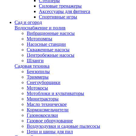
Степперы
Силовые тренажеры
Аксессуары для фитнеса
Спортивные игры
Сад и огород
Водоснабжение и полив
Вибрационные насосы
Мотопомпы
Насосные станции
Скваженные насосы
Центробежные насосы
Шланги
Садовая техника
Бензопилы
Триммеры
Снегоуборщики
Мотокосы
Мотоблоки и культиваторы
Минитракторы
Масло техническое
Кормоизмельчители
Газонокосилки
Газовое оборудование
Воздуходувки и садовые пылесосы
Цепи и шины для пил