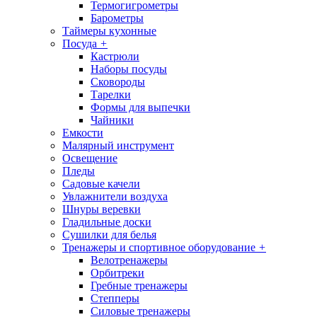
Термогигрометры
Барометры
Таймеры кухонные
Посуда
+
Кастрюли
Наборы посуды
Сковороды
Тарелки
Формы для выпечки
Чайники
Емкости
Малярный инструмент
Освещение
Пледы
Садовые качели
Увлажнители воздуха
Шнуры веревки
Гладильные доски
Сушилки для белья
Тренажеры и спортивное оборудование
+
Велотренажеры
Орбитреки
Гребные тренажеры
Степперы
Силовые тренажеры