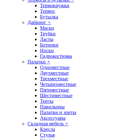
Термокружки
Термос
Бутылка
Дайвинг
+
Маски
Трубки
Ласты
Ботинки
Носки
Гидрокостюмы
Палатки
+
Одноместные
Двухместные
Трехместные
Четырехместные
Пятиместные
Шестиместные
Тенты
Павильоны
Палатки и зонты
Аксессуары
Складная мебель
+
Кресла
Стулья