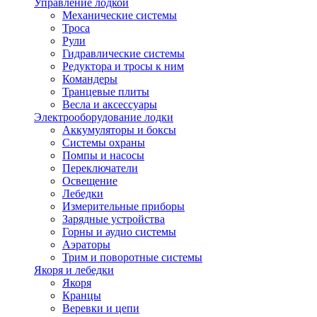
Управление лодкой
Механические системы
Троса
Рули
Гидравлические системы
Редуктора и тросы к ним
Командеры
Транцевые плиты
Весла и аксессуары
Электрооборудование лодки
Аккумуляторы и боксы
Системы охраны
Помпы и насосы
Переключатели
Освещение
Лебедки
Измерительные приборы
Зарядные устройства
Горны и аудио системы
Аэраторы
Трим и поворотные системы
Якоря и лебедки
Якоря
Кранцы
Веревки и цепи