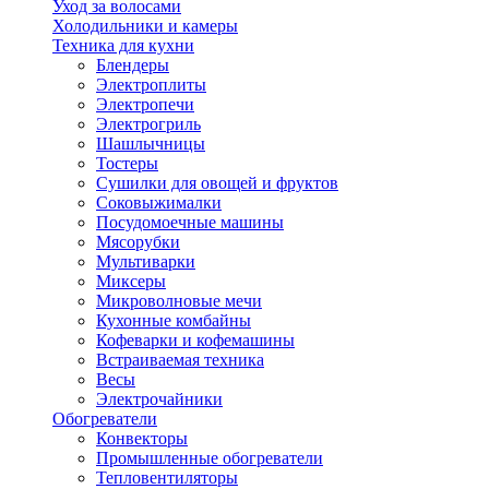
Уход за волосами
Холодильники и камеры
Техника для кухни
Блендеры
Электроплиты
Электропечи
Электрогриль
Шашлычницы
Тостеры
Сушилки для овощей и фруктов
Соковыжималки
Посудомоечные машины
Мясорубки
Мультиварки
Миксеры
Микроволновые мечи
Кухонные комбайны
Кофеварки и кофемашины
Встраиваемая техника
Весы
Электрочайники
Обогреватели
Конвекторы
Промышленные обогреватели
Тепловентиляторы