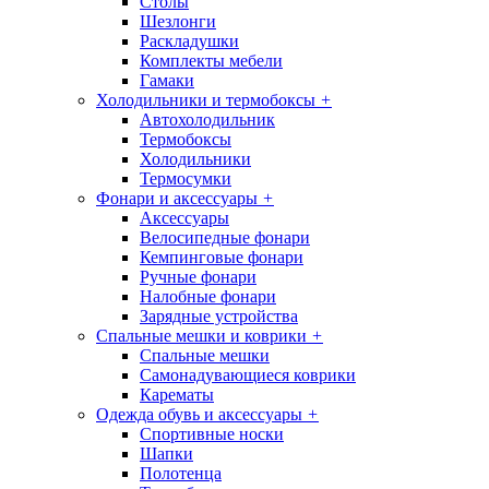
Столы
Шезлонги
Раскладушки
Комплекты мебели
Гамаки
Холодильники и термобоксы
+
Автохолодильник
Термобоксы
Холодильники
Термосумки
Фонари и аксессуары
+
Аксессуары
Велосипедные фонари
Кемпинговые фонари
Ручные фонари
Налобные фонари
Зарядные устройства
Спальные мешки и коврики
+
Спальные мешки
Самонадувающиеся коврики
Карематы
Одежда обувь и аксессуары
+
Спортивные носки
Шапки
Полотенца