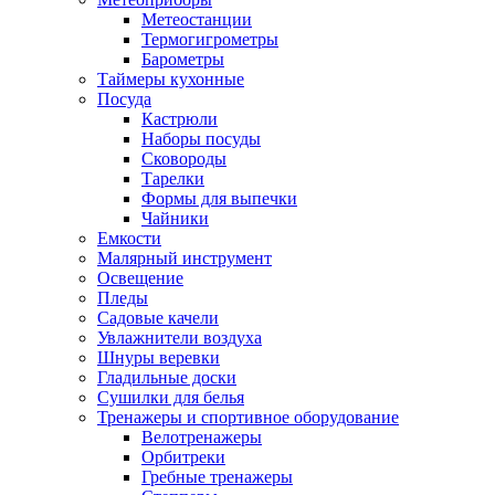
Метеостанции
Термогигрометры
Барометры
Таймеры кухонные
Посуда
Кастрюли
Наборы посуды
Сковороды
Тарелки
Формы для выпечки
Чайники
Емкости
Малярный инструмент
Освещение
Пледы
Садовые качели
Увлажнители воздуха
Шнуры веревки
Гладильные доски
Сушилки для белья
Тренажеры и спортивное оборудование
Велотренажеры
Орбитреки
Гребные тренажеры