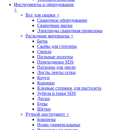
Инструменты и оборудование
+
Все для сварки
+
Сварочное оборудование
Сварочные маски
Электроды сварочная проволока
Расходные материалы
+
Биты
Скобы для степлера
Сверла
Пильные полотна
Переходники SDS
Патроны для дрели
Листы ленты сетки
Круги
Коронки
Клеевые стержни для пистолета
Зубила и пики SDS
Диски
Буры
Щетки
Ручной инструмент
+
Бокорезы
Ножи универсальные
Ножницы по металу