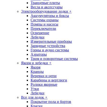
Транцевые плиты
Весла и аксессуары
Электрооборудование лодки
+
Аккумуляторы и боксы
Системы охраны
Помпы и насосы
Переключатели
Освещение
Лебедки
Измерительные приборы
Зарядные устройства
Горны и аудио системы
Аэраторы
Трим и поворотные системы
Якоря и лебедки
+
Якоря
Кранцы
Веревки и цепи
Карабины и вертлюги
Ролики якорные
Утки
Лебедки
Все для лодок
+
Покрытие пола и бортов
Краски