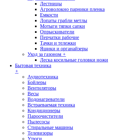
Лестницы
Агроволокно парники пленка
Емкости
Лопаты грабли метлы
Мотыги тяпки сапки
Опрыскиватели
Перчатки рабочие
Тачки и тележки
Ящики и органайзеры
Уход за газоном
+
Леска косильные головки ножи
Бытовая техника
+
Аудиотехника
Бойлеры
Вентиляторы
Весы
Водонагреватели
Встраеваемая техника
Кондиционеры
Пароочистители
Пылесосы
Стиральные машины
Телевизоры
Утюги