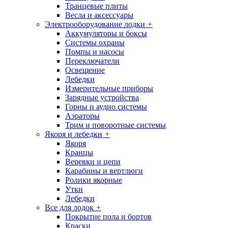
Транцевые плиты
Весла и аксессуары
Электрооборудование лодки
+
Аккумуляторы и боксы
Системы охраны
Помпы и насосы
Переключатели
Освещение
Лебедки
Измерительные приборы
Зарядные устройства
Горны и аудио системы
Аэраторы
Трим и поворотные системы
Якоря и лебедки
+
Якоря
Кранцы
Веревки и цепи
Карабины и вертлюги
Ролики якорные
Утки
Лебедки
Все для лодок
+
Покрытие пола и бортов
Краски