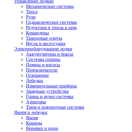
Управление лодкой
Механические системы
Троса
Рули
Гидравлические системы
Редуктора и тросы к ним
Командеры
Транцевые плиты
Весла и аксессуары
Электрооборудование лодки
Аккумуляторы и боксы
Системы охраны
Помпы и насосы
Переключатели
Освещение
Лебедки
Измерительные приборы
Зарядные устройства
Горны и аудио системы
Аэраторы
Трим и поворотные системы
Якоря и лебедки
Якоря
Кранцы
Веревки и цепи