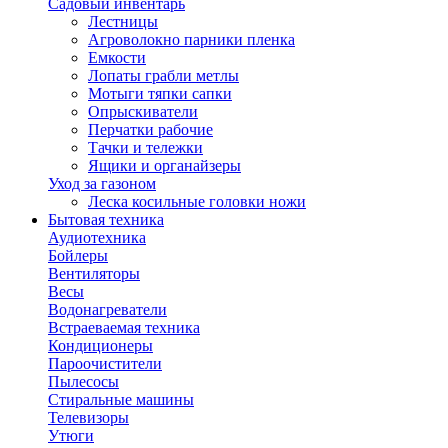
Садовый инвентарь
Лестницы
Агроволокно парники пленка
Емкости
Лопаты грабли метлы
Мотыги тяпки сапки
Опрыскиватели
Перчатки рабочие
Тачки и тележки
Ящики и органайзеры
Уход за газоном
Леска косильные головки ножи
Бытовая техника
Аудиотехника
Бойлеры
Вентиляторы
Весы
Водонагреватели
Встраеваемая техника
Кондиционеры
Пароочистители
Пылесосы
Стиральные машины
Телевизоры
Утюги