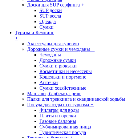
Доски для SUP серфинга
+
SUP доски
SUP весла
Одежда
Сумки
Туризм и Кемпинг
+
Аксессуары для туризма
Дорожные сумки и чемоданы
+
Чемоданы
Дорожные сумки
Сумки и рюкзаки
Косметички и несессеры
Кошельки и портмоне
Аптечки
Сумки хозяйственные
Мангалы, барбекю, гриль
Палки для треккинга и скандинавской ходьбы
Посуда для отдыха и туризма
+
Фильтры для воды
Плиты и горелки
Газовые баллоны
Сублимированная пища
Туристическая посуда
Термосы и бутылки
+