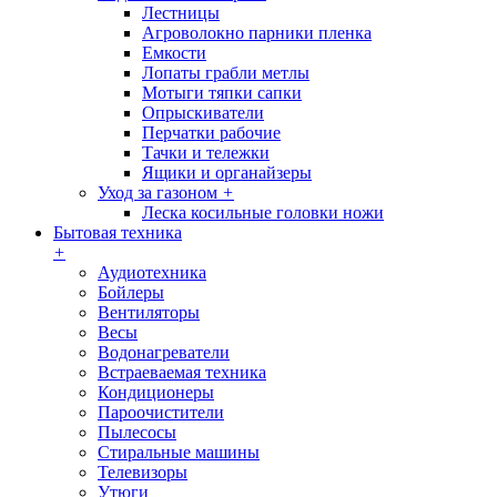
Лестницы
Агроволокно парники пленка
Емкости
Лопаты грабли метлы
Мотыги тяпки сапки
Опрыскиватели
Перчатки рабочие
Тачки и тележки
Ящики и органайзеры
Уход за газоном
+
Леска косильные головки ножи
Бытовая техника
+
Аудиотехника
Бойлеры
Вентиляторы
Весы
Водонагреватели
Встраеваемая техника
Кондиционеры
Пароочистители
Пылесосы
Стиральные машины
Телевизоры
Утюги