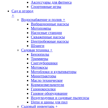
Аксессуары для фитнеса
Спортивные игры
Сад и огород
+
Водоснабжение и полив
+
Вибрационные насосы
Мотопомпы
Насосные станции
Скваженные насосы
Центробежные насосы
Шланги
Садовая техника
+
Бензопилы
Триммеры
Снегоуборщики
Мотокосы
Мотоблоки и культиваторы
Минитракторы
Масло техническое
Кормоизмельчители
Газонокосилки
Газовое оборудование
Воздуходувки и садовые пылесосы
Цепи и шины для пил
Садовый инвентарь
+