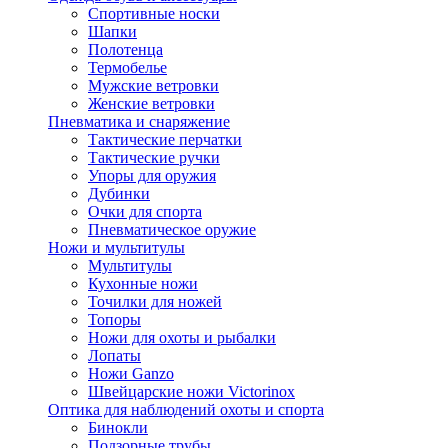
Спортивные носки
Шапки
Полотенца
Термобелье
Мужские ветровки
Женские ветровки
Пневматика и снаряжение
Тактические перчатки
Тактические ручки
Упоры для оружия
Дубинки
Очки для спорта
Пневматическое оружие
Ножи и мультитулы
Мультитулы
Кухонные ножи
Точилки для ножей
Топоры
Ножи для охоты и рыбалки
Лопаты
Ножи Ganzo
Швейцарские ножи Victorinox
Оптика для наблюдений охоты и спорта
Бинокли
Подзорные трубы