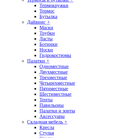
Термокружки
Термос
Бутылка
Дайвинг
+
Маски
Трубки
Ласты
Ботинки
Носки
Гидрокостюмы
Палатки
+
Одноместные
Двухместные
Трехместные
Четырехместные
Пятиместные
Шестиместные
Тенты
Павильоны
Палатки и зонты
Аксессуары
Складная мебель
+
Кресла
Стулья