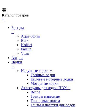
Каталог товаров
×
Бренды
+
Aqua-Storm
Bark
Kolibri
Parsun
Vitan
Акции
Лодки
+
Надувные лодки
+
Гребные лодки
Килевые моторные лодки
Моторные лодки
Аксессуары для лодок ПВХ
+
Весла
Транцы навесные
Транцевые колеса
Тенты и палатки для лодок