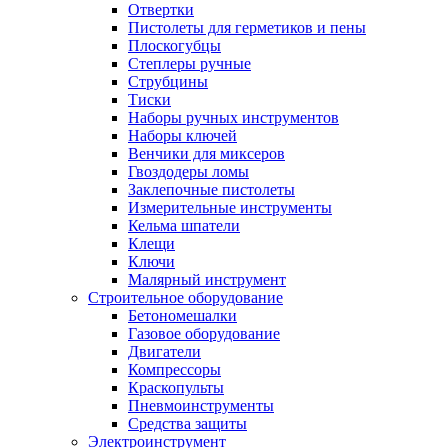
Отвертки
Пистолеты для герметиков и пены
Плоскогубцы
Степлеры ручные
Струбцины
Тиски
Наборы ручных инструментов
Наборы ключей
Венчики для миксеров
Гвоздодеры ломы
Заклепочные пистолеты
Измерительные инструменты
Кельма шпатели
Клещи
Ключи
Малярный инструмент
Строительное оборудование
Бетономешалки
Газовое оборудование
Двигатели
Компрессоры
Краскопульты
Пневмоинструменты
Средства защиты
Электроинструмент