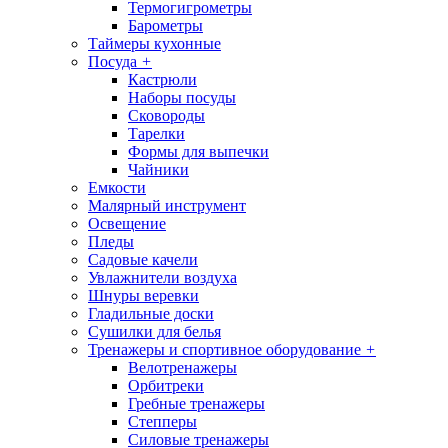
Термогигрометры
Барометры
Таймеры кухонные
Посуда
+
Кастрюли
Наборы посуды
Сковороды
Тарелки
Формы для выпечки
Чайники
Емкости
Малярный инструмент
Освещение
Пледы
Садовые качели
Увлажнители воздуха
Шнуры веревки
Гладильные доски
Сушилки для белья
Тренажеры и спортивное оборудование
+
Велотренажеры
Орбитреки
Гребные тренажеры
Степперы
Силовые тренажеры