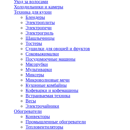
Уход за волосами
Холодильники и камеры
Техника для кухни
Блендеры
Электроплиты
Электропечи
Электрогриль
Шашлычницы
Тостеры
Сушилки для овощей и фруктов
Соковыжималки
Посудомоечные машины
Мясорубки
Мультиварки
Миксеры
Микроволновые мечи
Кухонные комбайны
Кофеварки и кофемашины
Встраиваемая техника
Весы
Электрочайники
Обогреватели
Конвекторы
Промышленные обогреватели
Тепловентиляторы