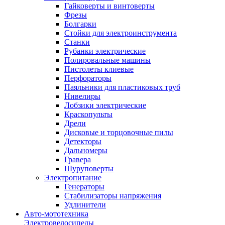
Гайковерты и винтоверты
Фрезы
Болгарки
Стойки для электроинструмента
Станки
Рубанки электрические
Полировальные машины
Пистолеты клиевые
Перфораторы
Паяльники для пластиковых труб
Нивелиры
Лобзики электрические
Краскопульты
Дрели
Дисковые и торцовочные пилы
Детекторы
Дальномеры
Гравера
Шуруповерты
Электропитание
Генераторы
Стабилизаторы напряжения
Удлинители
Авто-мототехника
Электровелосипеды