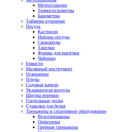
Метеостанции
Термогигрометры
Барометры
Таймеры кухонные
Посуда
Кастрюли
Наборы посуды
Сковороды
Тарелки
Формы для выпечки
Чайники
Емкости
Малярный инструмент
Освещение
Пледы
Садовые качели
Увлажнители воздуха
Шнуры веревки
Гладильные доски
Сушилки для белья
Тренажеры и спортивное оборудование
Велотренажеры
Орбитреки
Гребные тренажеры