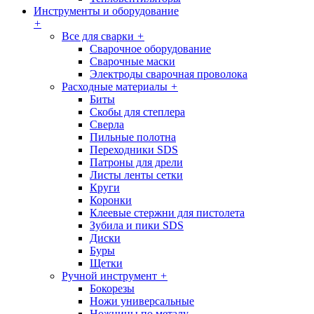
Инструменты и оборудование
+
Все для сварки
+
Сварочное оборудование
Сварочные маски
Электроды сварочная проволока
Расходные материалы
+
Биты
Скобы для степлера
Сверла
Пильные полотна
Переходники SDS
Патроны для дрели
Листы ленты сетки
Круги
Коронки
Клеевые стержни для пистолета
Зубила и пики SDS
Диски
Буры
Щетки
Ручной инструмент
+
Бокорезы
Ножи универсальные
Ножницы по металу