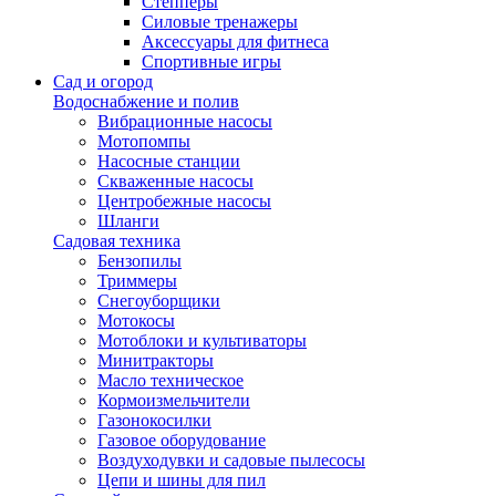
Степперы
Силовые тренажеры
Аксессуары для фитнеса
Спортивные игры
Сад и огород
Водоснабжение и полив
Вибрационные насосы
Мотопомпы
Насосные станции
Скваженные насосы
Центробежные насосы
Шланги
Садовая техника
Бензопилы
Триммеры
Снегоуборщики
Мотокосы
Мотоблоки и культиваторы
Минитракторы
Масло техническое
Кормоизмельчители
Газонокосилки
Газовое оборудование
Воздуходувки и садовые пылесосы
Цепи и шины для пил