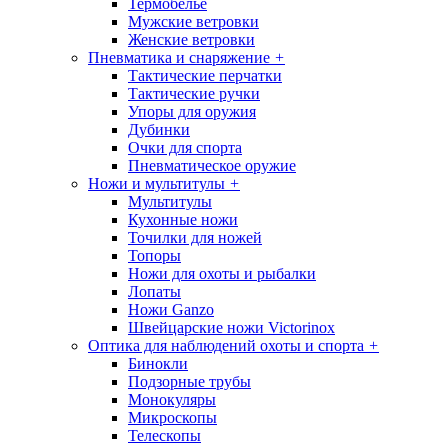
Термобелье
Мужские ветровки
Женские ветровки
Пневматика и снаряжение
+
Тактические перчатки
Тактические ручки
Упоры для оружия
Дубинки
Очки для спорта
Пневматическое оружие
Ножи и мультитулы
+
Мультитулы
Кухонные ножи
Точилки для ножей
Топоры
Ножи для охоты и рыбалки
Лопаты
Ножи Ganzo
Швейцарские ножи Victorinox
Оптика для наблюдений охоты и спорта
+
Бинокли
Подзорные трубы
Монокуляры
Микроскопы
Телескопы