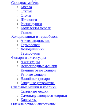
Складная мебель
Кресла
Стулья
Столы
Шезлонги
Раскладушки
Комплекты мебели
Гамаки
Холодильники и термобоксы
Автохолодильник
Термобоксы
Холодильники
Термосумки
Фонари и аксессуары
Аксессуары
Велосипедные фонари
Кемпинговые фонари
Ручные фонари
Налобные фонари
Зарядные устройства
Спальные мешки и коврики
Спальные мешки
Самонадувающиеся коврики
Карематы
Одежда обувь и аксессуары