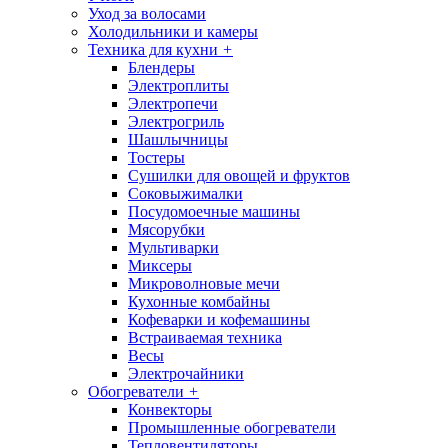
Уход за волосами
Холодильники и камеры
Техника для кухни
+
Блендеры
Электроплиты
Электропечи
Электрогриль
Шашлычницы
Тостеры
Сушилки для овощей и фруктов
Соковыжималки
Посудомоечные машины
Мясорубки
Мультиварки
Миксеры
Микроволновые мечи
Кухонные комбайны
Кофеварки и кофемашины
Встраиваемая техника
Весы
Электрочайники
Обогреватели
+
Конвекторы
Промышленные обогреватели
Тепловентиляторы