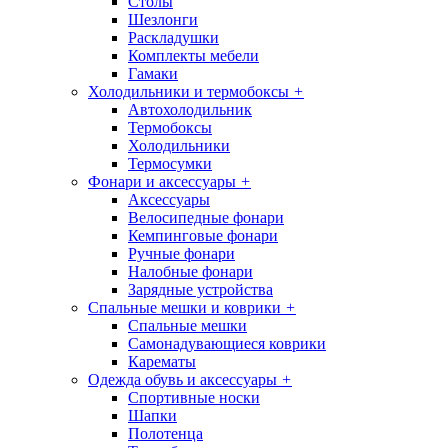
Столы
Шезлонги
Раскладушки
Комплекты мебели
Гамаки
Холодильники и термобоксы
+
Автохолодильник
Термобоксы
Холодильники
Термосумки
Фонари и аксессуары
+
Аксессуары
Велосипедные фонари
Кемпинговые фонари
Ручные фонари
Налобные фонари
Зарядные устройства
Спальные мешки и коврики
+
Спальные мешки
Самонадувающиеся коврики
Карематы
Одежда обувь и аксессуары
+
Спортивные носки
Шапки
Полотенца