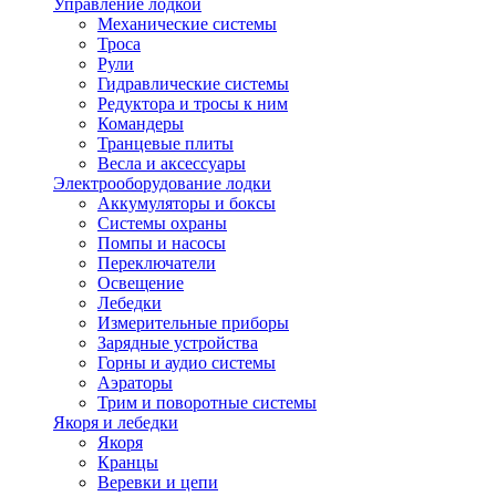
Управление лодкой
Механические системы
Троса
Рули
Гидравлические системы
Редуктора и тросы к ним
Командеры
Транцевые плиты
Весла и аксессуары
Электрооборудование лодки
Аккумуляторы и боксы
Системы охраны
Помпы и насосы
Переключатели
Освещение
Лебедки
Измерительные приборы
Зарядные устройства
Горны и аудио системы
Аэраторы
Трим и поворотные системы
Якоря и лебедки
Якоря
Кранцы
Веревки и цепи