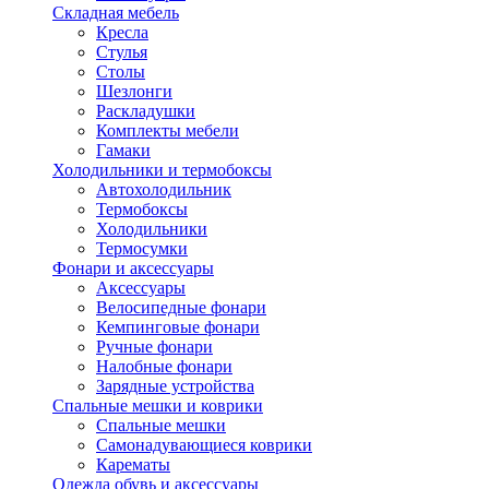
Складная мебель
Кресла
Стулья
Столы
Шезлонги
Раскладушки
Комплекты мебели
Гамаки
Холодильники и термобоксы
Автохолодильник
Термобоксы
Холодильники
Термосумки
Фонари и аксессуары
Аксессуары
Велосипедные фонари
Кемпинговые фонари
Ручные фонари
Налобные фонари
Зарядные устройства
Спальные мешки и коврики
Спальные мешки
Самонадувающиеся коврики
Карематы
Одежда обувь и аксессуары