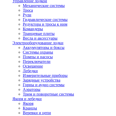
Управление лодкой
Механические системы
Троса
Рули
Гидравлические системы
Редуктора и тросы к ним
Командеры
Транцевые плиты
Весла и аксессуары
Электрооборудование лодки
Аккумуляторы и боксы
Системы охраны
Помпы и насосы
Переключатели
Освещение
Лебедки
Измерительные приборы
Зарядные устройства
Горны и аудио системы
Аэраторы
Трим и поворотные системы
Якоря и лебедки
Якоря
Кранцы
Веревки и цепи