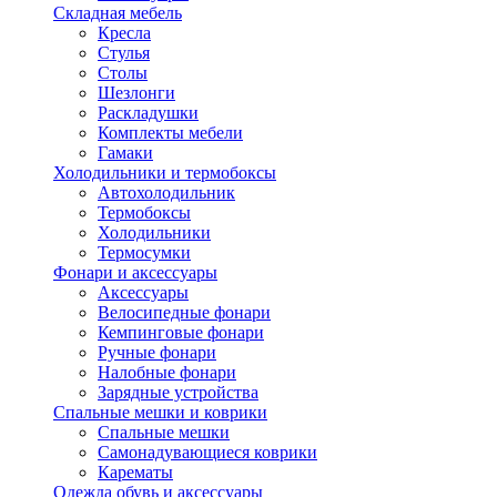
Складная мебель
Кресла
Стулья
Столы
Шезлонги
Раскладушки
Комплекты мебели
Гамаки
Холодильники и термобоксы
Автохолодильник
Термобоксы
Холодильники
Термосумки
Фонари и аксессуары
Аксессуары
Велосипедные фонари
Кемпинговые фонари
Ручные фонари
Налобные фонари
Зарядные устройства
Спальные мешки и коврики
Спальные мешки
Самонадувающиеся коврики
Карематы
Одежда обувь и аксессуары