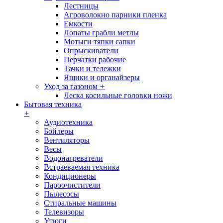
Лестницы
Агроволокно парники пленка
Емкости
Лопаты грабли метлы
Мотыги тяпки сапки
Опрыскиватели
Перчатки рабочие
Тачки и тележки
Ящики и органайзеры
Уход за газоном
+
Леска косильные головки ножи
Бытовая техника
+
Аудиотехника
Бойлеры
Вентиляторы
Весы
Водонагреватели
Встраеваемая техника
Кондиционеры
Пароочистители
Пылесосы
Стиральные машины
Телевизоры
Утюги