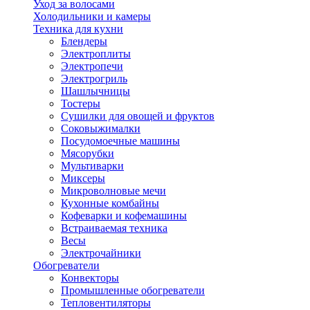
Уход за волосами
Холодильники и камеры
Техника для кухни
Блендеры
Электроплиты
Электропечи
Электрогриль
Шашлычницы
Тостеры
Сушилки для овощей и фруктов
Соковыжималки
Посудомоечные машины
Мясорубки
Мультиварки
Миксеры
Микроволновые мечи
Кухонные комбайны
Кофеварки и кофемашины
Встраиваемая техника
Весы
Электрочайники
Обогреватели
Конвекторы
Промышленные обогреватели
Тепловентиляторы