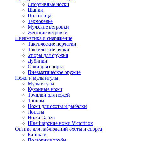
Спортивные носки
Шапки
Полотенца
Термобелье
Мужские ветровки
Женские ветровки
Пневматика и снаряжение
Тактические перчатки
Тактические ручки
Упоры для оружия
Дубинки
Очки для спорта
Пневматическое оружие
Ножи и мультитулы
Мультитулы
Кухонные ножи
Точилки для ножей
Топоры
Ножи для охоты и рыбалки
Лопаты
Ножи Ganzo
Швейцарские ножи Victorinox
Оптика для наблюдений охоты и спорта
Бинокли
Подзорные трубы