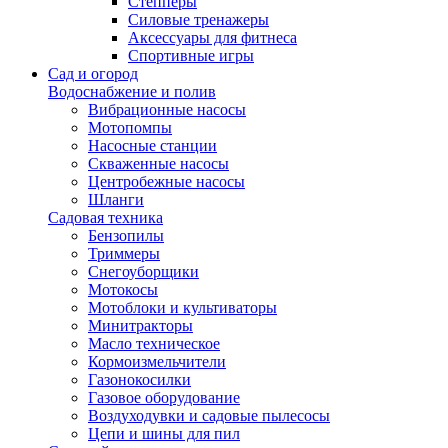
Степперы
Силовые тренажеры
Аксессуары для фитнеса
Спортивные игры
Сад и огород
Водоснабжение и полив
Вибрационные насосы
Мотопомпы
Насосные станции
Скваженные насосы
Центробежные насосы
Шланги
Садовая техника
Бензопилы
Триммеры
Снегоуборщики
Мотокосы
Мотоблоки и культиваторы
Минитракторы
Масло техническое
Кормоизмельчители
Газонокосилки
Газовое оборудование
Воздуходувки и садовые пылесосы
Цепи и шины для пил