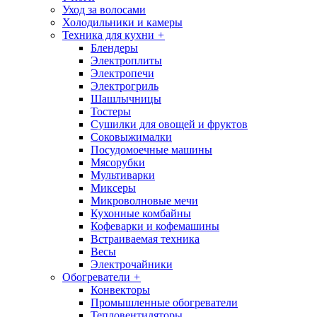
Уход за волосами
Холодильники и камеры
Техника для кухни
+
Блендеры
Электроплиты
Электропечи
Электрогриль
Шашлычницы
Тостеры
Сушилки для овощей и фруктов
Соковыжималки
Посудомоечные машины
Мясорубки
Мультиварки
Миксеры
Микроволновые мечи
Кухонные комбайны
Кофеварки и кофемашины
Встраиваемая техника
Весы
Электрочайники
Обогреватели
+
Конвекторы
Промышленные обогреватели
Тепловентиляторы