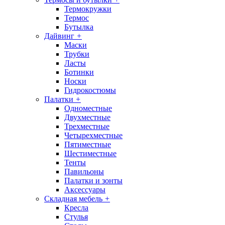
Термокружки
Термос
Бутылка
Дайвинг
+
Маски
Трубки
Ласты
Ботинки
Носки
Гидрокостюмы
Палатки
+
Одноместные
Двухместные
Трехместные
Четырехместные
Пятиместные
Шестиместные
Тенты
Павильоны
Палатки и зонты
Аксессуары
Складная мебель
+
Кресла
Стулья