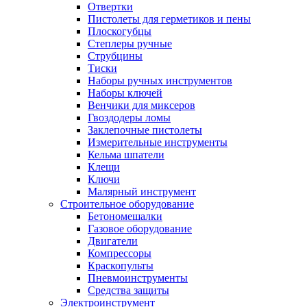
Отвертки
Пистолеты для герметиков и пены
Плоскогубцы
Степлеры ручные
Струбцины
Тиски
Наборы ручных инструментов
Наборы ключей
Венчики для миксеров
Гвоздодеры ломы
Заклепочные пистолеты
Измерительные инструменты
Кельма шпатели
Клещи
Ключи
Малярный инструмент
Строительное оборудование
Бетономешалки
Газовое оборудование
Двигатели
Компрессоры
Краскопульты
Пневмоинструменты
Средства защиты
Электроинструмент