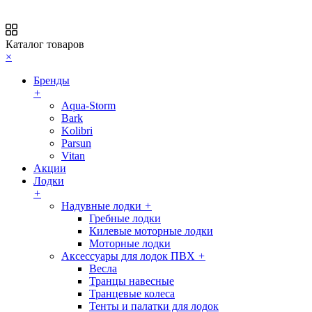
Каталог товаров
×
Бренды
+
Aqua-Storm
Bark
Kolibri
Parsun
Vitan
Акции
Лодки
+
Надувные лодки
+
Гребные лодки
Килевые моторные лодки
Моторные лодки
Аксессуары для лодок ПВХ
+
Весла
Транцы навесные
Транцевые колеса
Тенты и палатки для лодок