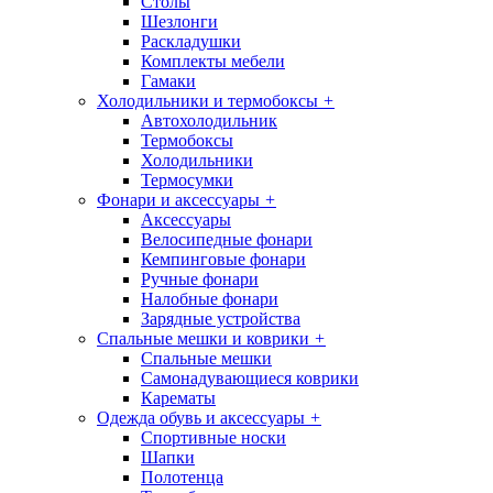
Столы
Шезлонги
Раскладушки
Комплекты мебели
Гамаки
Холодильники и термобоксы
+
Автохолодильник
Термобоксы
Холодильники
Термосумки
Фонари и аксессуары
+
Аксессуары
Велосипедные фонари
Кемпинговые фонари
Ручные фонари
Налобные фонари
Зарядные устройства
Спальные мешки и коврики
+
Спальные мешки
Самонадувающиеся коврики
Карематы
Одежда обувь и аксессуары
+
Спортивные носки
Шапки
Полотенца