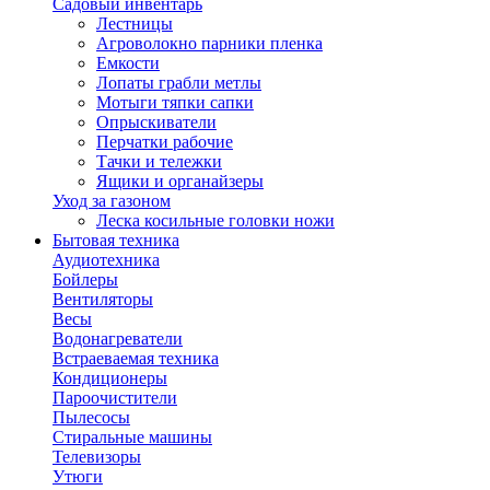
Садовый инвентарь
Лестницы
Агроволокно парники пленка
Емкости
Лопаты грабли метлы
Мотыги тяпки сапки
Опрыскиватели
Перчатки рабочие
Тачки и тележки
Ящики и органайзеры
Уход за газоном
Леска косильные головки ножи
Бытовая техника
Аудиотехника
Бойлеры
Вентиляторы
Весы
Водонагреватели
Встраеваемая техника
Кондиционеры
Пароочистители
Пылесосы
Стиральные машины
Телевизоры
Утюги