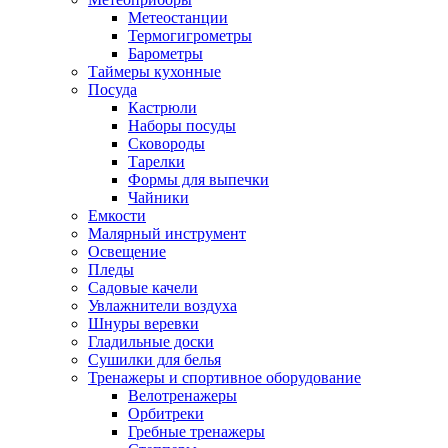
Метеостанции
Термогигрометры
Барометры
Таймеры кухонные
Посуда
Кастрюли
Наборы посуды
Сковороды
Тарелки
Формы для выпечки
Чайники
Емкости
Малярный инструмент
Освещение
Пледы
Садовые качели
Увлажнители воздуха
Шнуры веревки
Гладильные доски
Сушилки для белья
Тренажеры и спортивное оборудование
Велотренажеры
Орбитреки
Гребные тренажеры