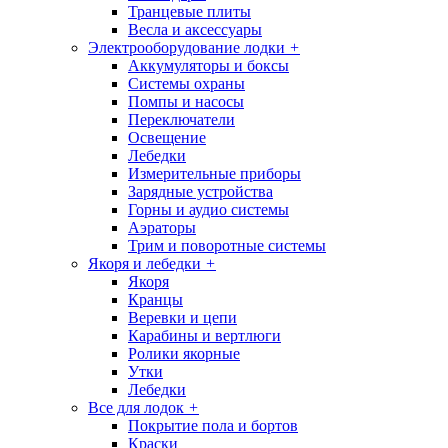
Транцевые плиты
Весла и аксессуары
Электрооборудование лодки
+
Аккумуляторы и боксы
Системы охраны
Помпы и насосы
Переключатели
Освещение
Лебедки
Измерительные приборы
Зарядные устройства
Горны и аудио системы
Аэраторы
Трим и поворотные системы
Якоря и лебедки
+
Якоря
Кранцы
Веревки и цепи
Карабины и вертлюги
Ролики якорные
Утки
Лебедки
Все для лодок
+
Покрытие пола и бортов
Краски