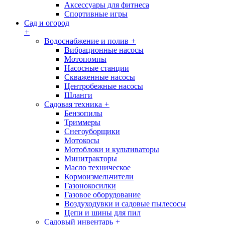
Аксессуары для фитнеса
Спортивные игры
Сад и огород
+
Водоснабжение и полив
+
Вибрационные насосы
Мотопомпы
Насосные станции
Скваженные насосы
Центробежные насосы
Шланги
Садовая техника
+
Бензопилы
Триммеры
Снегоуборщики
Мотокосы
Мотоблоки и культиваторы
Минитракторы
Масло техническое
Кормоизмельчители
Газонокосилки
Газовое оборудование
Воздуходувки и садовые пылесосы
Цепи и шины для пил
Садовый инвентарь
+