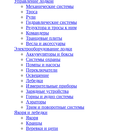
Управление лодкой
Механические системы
Троса
Рули
Гидравлические системы
Редуктора и тросы к ним
Командеры
Транцевые плиты
Весла и аксессуары
Электрооборудование лодки
Аккумуляторы и боксы
Системы охраны
Помпы и насосы
Переключатели
Освещение
Лебедки
Измерительные приборы
Зарядные устройства
Горны и аудио системы
Аэраторы
Трим и поворотные системы
Якоря и лебедки
Якоря
Кранцы
Веревки и цепи