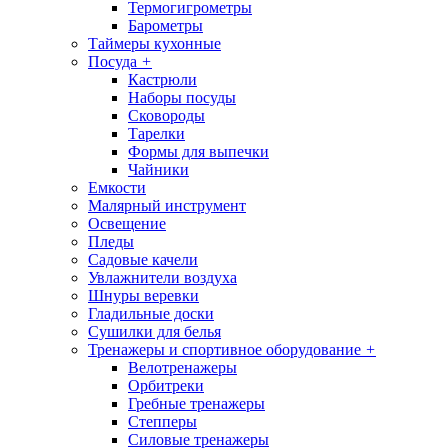
Термогигрометры
Барометры
Таймеры кухонные
Посуда
+
Кастрюли
Наборы посуды
Сковороды
Тарелки
Формы для выпечки
Чайники
Емкости
Малярный инструмент
Освещение
Пледы
Садовые качели
Увлажнители воздуха
Шнуры веревки
Гладильные доски
Сушилки для белья
Тренажеры и спортивное оборудование
+
Велотренажеры
Орбитреки
Гребные тренажеры
Степперы
Силовые тренажеры