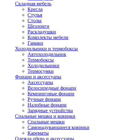
Складная мебель
Кресла
Стулья
Столы
Шезлонги
Раскладушки
Комплекты мебели
Гамаки
Холодильники и термобоксы
Автохолодильник
Термобоксы
Холодильники
Термосумки
Фонари и аксессуары
Аксессуары
Велосипедные фонари
Кемпинговые фонари
Ручные фонари
Налобные фонари
Зарядные устройства
Спальные мешки и коврики
Спальные мешки
Самонадувающиеся коврики
Карематы
Одежда обувь и аксессуары