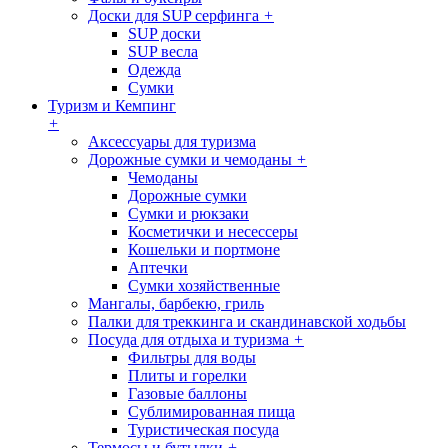
Доски для SUP серфинга
+
SUP доски
SUP весла
Одежда
Сумки
Туризм и Кемпинг
+
Аксессуары для туризма
Дорожные сумки и чемоданы
+
Чемоданы
Дорожные сумки
Сумки и рюкзаки
Косметички и несессеры
Кошельки и портмоне
Аптечки
Сумки хозяйственные
Мангалы, барбекю, гриль
Палки для треккинга и скандинавской ходьбы
Посуда для отдыха и туризма
+
Фильтры для воды
Плиты и горелки
Газовые баллоны
Сублимированная пища
Туристическая посуда
Термосы и бутылки
+