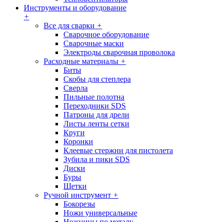
Инструменты и оборудование
+
Все для сварки
+
Сварочное оборудование
Сварочные маски
Электроды сварочная проволока
Расходные материалы
+
Биты
Скобы для степлера
Сверла
Пильные полотна
Переходники SDS
Патроны для дрели
Листы ленты сетки
Круги
Коронки
Клеевые стержни для пистолета
Зубила и пики SDS
Диски
Буры
Щетки
Ручной инструмент
+
Бокорезы
Ножи универсальные
Ножницы по металу