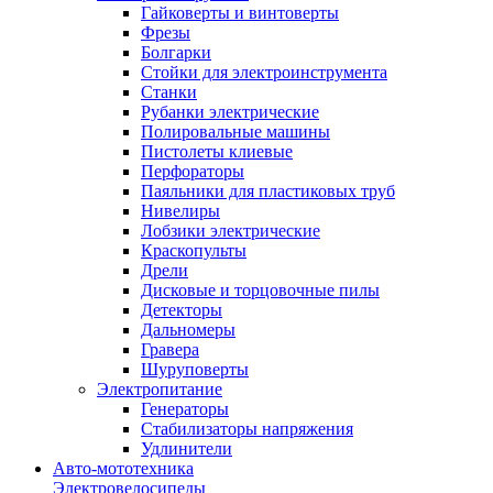
Гайковерты и винтоверты
Фрезы
Болгарки
Стойки для электроинструмента
Станки
Рубанки электрические
Полировальные машины
Пистолеты клиевые
Перфораторы
Паяльники для пластиковых труб
Нивелиры
Лобзики электрические
Краскопульты
Дрели
Дисковые и торцовочные пилы
Детекторы
Дальномеры
Гравера
Шуруповерты
Электропитание
Генераторы
Стабилизаторы напряжения
Удлинители
Авто-мототехника
Электровелосипеды