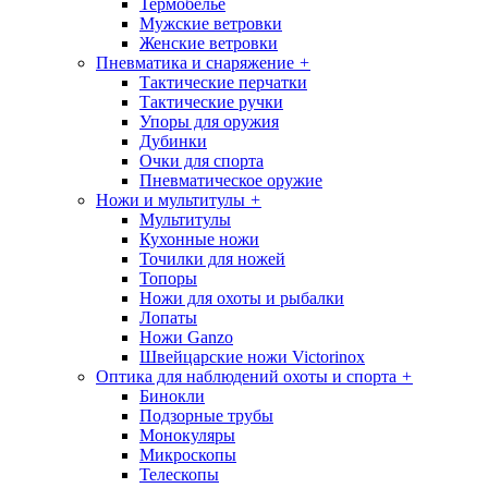
Термобелье
Мужские ветровки
Женские ветровки
Пневматика и снаряжение
+
Тактические перчатки
Тактические ручки
Упоры для оружия
Дубинки
Очки для спорта
Пневматическое оружие
Ножи и мультитулы
+
Мультитулы
Кухонные ножи
Точилки для ножей
Топоры
Ножи для охоты и рыбалки
Лопаты
Ножи Ganzo
Швейцарские ножи Victorinox
Оптика для наблюдений охоты и спорта
+
Бинокли
Подзорные трубы
Монокуляры
Микроскопы
Телескопы