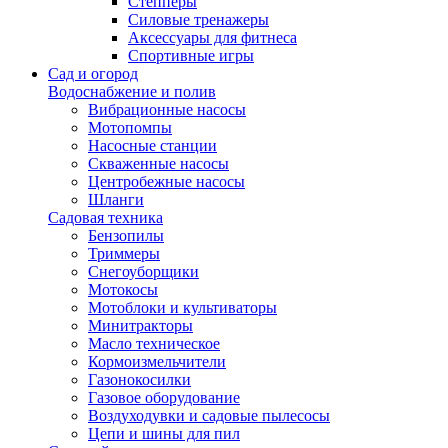
Степперы
Силовые тренажеры
Аксессуары для фитнеса
Спортивные игры
Сад и огород
Водоснабжение и полив
Вибрационные насосы
Мотопомпы
Насосные станции
Скваженные насосы
Центробежные насосы
Шланги
Садовая техника
Бензопилы
Триммеры
Снегоуборщики
Мотокосы
Мотоблоки и культиваторы
Минитракторы
Масло техническое
Кормоизмельчители
Газонокосилки
Газовое оборудование
Воздуходувки и садовые пылесосы
Цепи и шины для пил