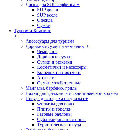
Доски для SUP серфинга
+
SUP доски
SUP весла
Одежда
Сумки
Туризм и Кемпинг
+
Аксессуары для туризма
Дорожные сумки и чемоданы
+
Чемоданы
Дорожные сумки
Сумки и рюкзаки
Косметички и несессеры
Кошельки и портмоне
Аптечки
Сумки хозяйственные
Мангалы, барбекю, гриль
Палки для треккинга и скандинавской ходьбы
Посуда для отдыха и туризма
+
Фильтры для воды
Плиты и горелки
Газовые баллоны
Сублимированная пища
Туристическая посуда
Термосы и бутылки
+