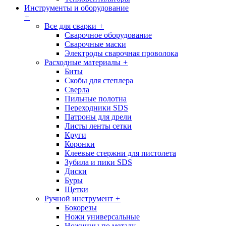
Инструменты и оборудование
+
Все для сварки
+
Сварочное оборудование
Сварочные маски
Электроды сварочная проволока
Расходные материалы
+
Биты
Скобы для степлера
Сверла
Пильные полотна
Переходники SDS
Патроны для дрели
Листы ленты сетки
Круги
Коронки
Клеевые стержни для пистолета
Зубила и пики SDS
Диски
Буры
Щетки
Ручной инструмент
+
Бокорезы
Ножи универсальные
Ножницы по металу