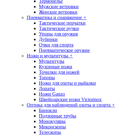
Термобелье
Мужские ветровки
Женские ветровки
Пневматика и снаряжение
+
Тактические перчатки
Тактические ручки
Упоры для оружия
Дубинки
Очки для спорта
Пневматическое оружие
Ножи и мультитулы
+
Мультитулы
Кухонные ножи
Точилки для ножей
Топоры
Ножи для охоты и рыбалки
Лопаты
Ножи Ganzo
Швейцарские ножи Victorinox
Оптика для наблюдений охоты и спорта
+
Бинокли
Подзорные трубы
Монокуляры
Микроскопы
Телескопы