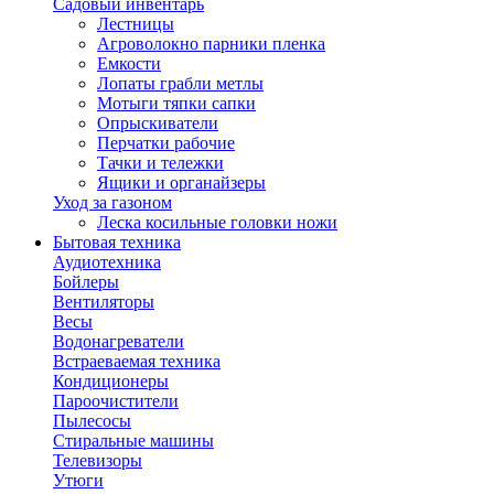
Садовый инвентарь
Лестницы
Агроволокно парники пленка
Емкости
Лопаты грабли метлы
Мотыги тяпки сапки
Опрыскиватели
Перчатки рабочие
Тачки и тележки
Ящики и органайзеры
Уход за газоном
Леска косильные головки ножи
Бытовая техника
Аудиотехника
Бойлеры
Вентиляторы
Весы
Водонагреватели
Встраеваемая техника
Кондиционеры
Пароочистители
Пылесосы
Стиральные машины
Телевизоры
Утюги