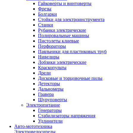
Гайковерты и винтоверты
Фрезы
Болгарки
Стойки для электроинструмента
Станки
Рубанки электрические
Полировальные машины
Пистолеты клиевые
Перфораторы
Паяльники для пластиковых труб
Нивелиры
Лобзики электрические
Краскопульты
Дрели
Дисковые и торцовочные пилы
Детекторы
Дальномеры
Гравера
Шуруповерты
Электропитание
Генераторы
Стабилизаторы напряжения
Удлинители
Авто-мототехника
Электровелосипеды