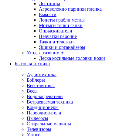
Лестницы
Агроволокно парники пленка
Емкости
Лопаты грабли метлы
Мотыги тяпки сапки
Опрыскиватели
Перчатки рабочие
Тачки и тележки
Ящики и органайзеры
Уход за газоном
+
Леска косильные головки ножи
Бытовая техника
+
Аудиотехника
Бойлеры
Вентиляторы
Весы
Водонагреватели
Встраеваемая техника
Кондиционеры
Пароочистители
Пылесосы
Стиральные машины
Телевизоры
Утюги