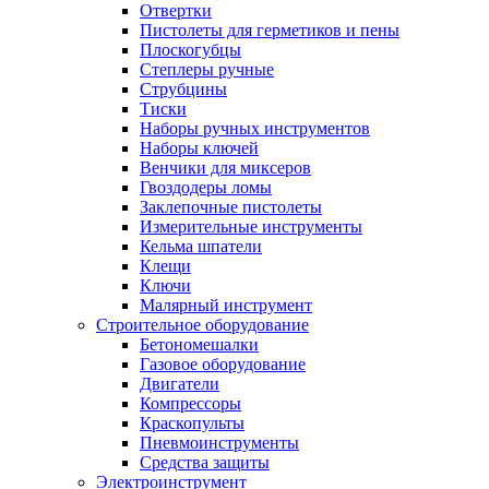
Отвертки
Пистолеты для герметиков и пены
Плоскогубцы
Степлеры ручные
Струбцины
Тиски
Наборы ручных инструментов
Наборы ключей
Венчики для миксеров
Гвоздодеры ломы
Заклепочные пистолеты
Измерительные инструменты
Кельма шпатели
Клещи
Ключи
Малярный инструмент
Строительное оборудование
Бетономешалки
Газовое оборудование
Двигатели
Компрессоры
Краскопульты
Пневмоинструменты
Средства защиты
Электроинструмент