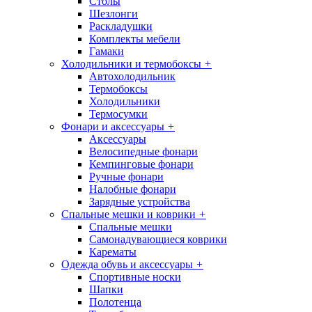
Столы
Шезлонги
Раскладушки
Комплекты мебели
Гамаки
Холодильники и термобоксы
+
Автохолодильник
Термобоксы
Холодильники
Термосумки
Фонари и аксессуары
+
Аксессуары
Велосипедные фонари
Кемпинговые фонари
Ручные фонари
Налобные фонари
Зарядные устройства
Спальные мешки и коврики
+
Спальные мешки
Самонадувающиеся коврики
Карематы
Одежда обувь и аксессуары
+
Спортивные носки
Шапки
Полотенца