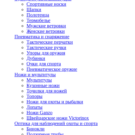
Спортивные носки
Шапки
Полотенца
Термобелье
Мужские ветровки
Женские ветровки
Пневматика и снаряжение
Тактические перчатки
Тактические ручки
Упоры для оружия
Дубинки
Очки для спорта
Пневматическое оружие
Ножи и мультитулы
Мультитулы
Кухонные ножи
Точилки для ножей
Топоры
Ножи для охоты и рыбалки
Лопаты
Ножи Ganzo
Швейцарские ножи Victorinox
Оптика для наблюдений охоты и спорта
Бинокли
Подзорные трубы