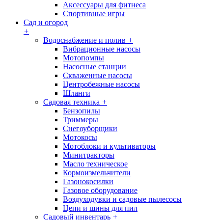
Аксессуары для фитнеса
Спортивные игры
Сад и огород
+
Водоснабжение и полив
+
Вибрационные насосы
Мотопомпы
Насосные станции
Скваженные насосы
Центробежные насосы
Шланги
Садовая техника
+
Бензопилы
Триммеры
Снегоуборщики
Мотокосы
Мотоблоки и культиваторы
Минитракторы
Масло техническое
Кормоизмельчители
Газонокосилки
Газовое оборудование
Воздуходувки и садовые пылесосы
Цепи и шины для пил
Садовый инвентарь
+