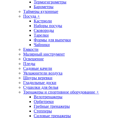
Термогигрометры
Барометры
Таймеры кухонные
Посуда
+
Кастрюли
Наборы посуды
Сковороды
Тарелки
Формы для выпечки
Чайники
Емкости
Малярный инструмент
Освещение
Пледы
Садовые качели
Увлажнители воздуха
Шнуры веревки
Гладильные доски
Сушилки для белья
Тренажеры и спортивное оборудование
+
Велотренажеры
Орбитреки
Гребные тренажеры
Степперы
Силовые тренажеры