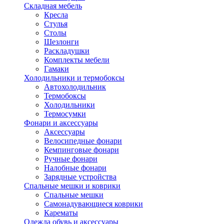
Складная мебель
Кресла
Стулья
Столы
Шезлонги
Раскладушки
Комплекты мебели
Гамаки
Холодильники и термобоксы
Автохолодильник
Термобоксы
Холодильники
Термосумки
Фонари и аксессуары
Аксессуары
Велосипедные фонари
Кемпинговые фонари
Ручные фонари
Налобные фонари
Зарядные устройства
Спальные мешки и коврики
Спальные мешки
Самонадувающиеся коврики
Карематы
Одежда обувь и аксессуары