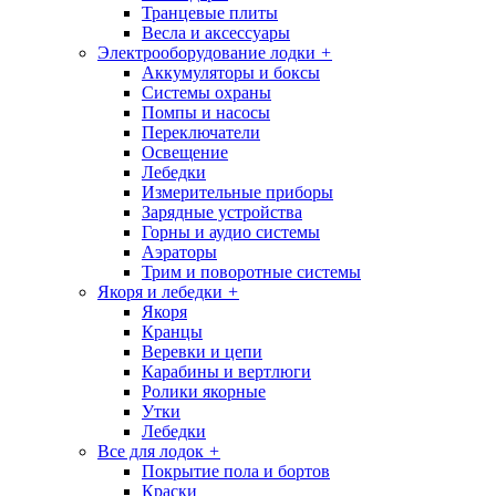
Транцевые плиты
Весла и аксессуары
Электрооборудование лодки
+
Аккумуляторы и боксы
Системы охраны
Помпы и насосы
Переключатели
Освещение
Лебедки
Измерительные приборы
Зарядные устройства
Горны и аудио системы
Аэраторы
Трим и поворотные системы
Якоря и лебедки
+
Якоря
Кранцы
Веревки и цепи
Карабины и вертлюги
Ролики якорные
Утки
Лебедки
Все для лодок
+
Покрытие пола и бортов
Краски