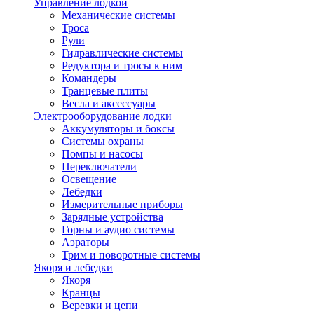
Управление лодкой
Механические системы
Троса
Рули
Гидравлические системы
Редуктора и тросы к ним
Командеры
Транцевые плиты
Весла и аксессуары
Электрооборудование лодки
Аккумуляторы и боксы
Системы охраны
Помпы и насосы
Переключатели
Освещение
Лебедки
Измерительные приборы
Зарядные устройства
Горны и аудио системы
Аэраторы
Трим и поворотные системы
Якоря и лебедки
Якоря
Кранцы
Веревки и цепи