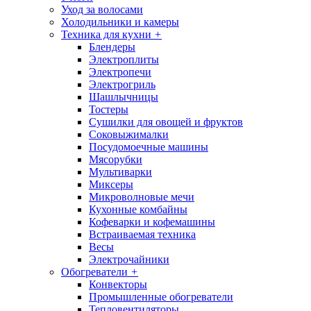
Уход за волосами
Холодильники и камеры
Техника для кухни
+
Блендеры
Электроплиты
Электропечи
Электрогриль
Шашлычницы
Тостеры
Сушилки для овощей и фруктов
Соковыжималки
Посудомоечные машины
Мясорубки
Мультиварки
Миксеры
Микроволновые мечи
Кухонные комбайны
Кофеварки и кофемашины
Встраиваемая техника
Весы
Электрочайники
Обогреватели
+
Конвекторы
Промышленные обогреватели
Тепловентиляторы