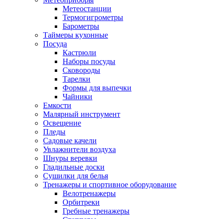
Метеостанции
Термогигрометры
Барометры
Таймеры кухонные
Посуда
Кастрюли
Наборы посуды
Сковороды
Тарелки
Формы для выпечки
Чайники
Емкости
Малярный инструмент
Освещение
Пледы
Садовые качели
Увлажнители воздуха
Шнуры веревки
Гладильные доски
Сушилки для белья
Тренажеры и спортивное оборудование
Велотренажеры
Орбитреки
Гребные тренажеры