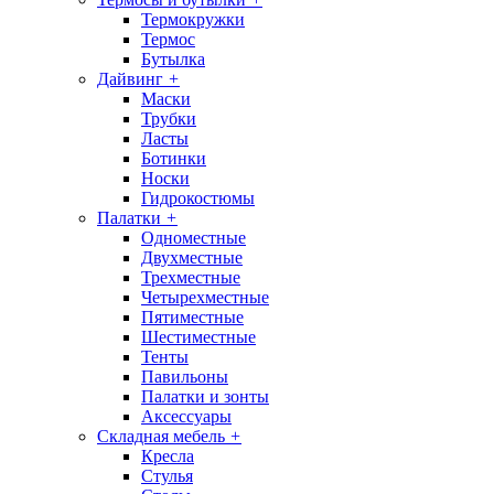
Термокружки
Термос
Бутылка
Дайвинг
+
Маски
Трубки
Ласты
Ботинки
Носки
Гидрокостюмы
Палатки
+
Одноместные
Двухместные
Трехместные
Четырехместные
Пятиместные
Шестиместные
Тенты
Павильоны
Палатки и зонты
Аксессуары
Складная мебель
+
Кресла
Стулья