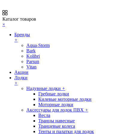
Каталог товаров
×
Бренды
+
Aqua-Storm
Bark
Kolibri
Parsun
Vitan
Акции
Лодки
+
Надувные лодки
+
Гребные лодки
Килевые моторные лодки
Моторные лодки
Аксессуары для лодок ПВХ
+
Весла
Транцы навесные
Транцевые колеса
Тенты и палатки для лодок